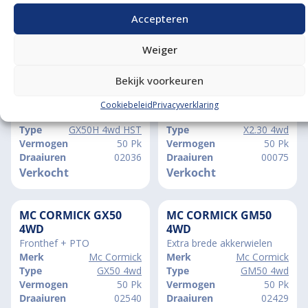
Vermogen
50 Pk
Vermogen
66
Draaiuren
00651
Draaiuren
00941
Accepteren
Verkocht
Verkocht
Weiger
MC CORMICK GX50H
MC CORMICK X2.30
Bekijk voorkeuren
4WD HST
4WD
Margetrekker, Full Options
Full Options
Cookiebeleid
Privacyverklaring
Merk
Mc Cormick
Merk
Mc Cormick
Type
GX50H 4wd HST
Type
X2.30 4wd
Vermogen
50 Pk
Vermogen
50 Pk
Draaiuren
02036
Draaiuren
00075
Verkocht
Verkocht
MC CORMICK GX50
MC CORMICK GM50
4WD
4WD
Fronthef + PTO
Extra brede akkerwielen
Merk
Mc Cormick
Merk
Mc Cormick
Type
GX50 4wd
Type
GM50 4wd
Vermogen
50 Pk
Vermogen
50 Pk
Draaiuren
02540
Draaiuren
02429