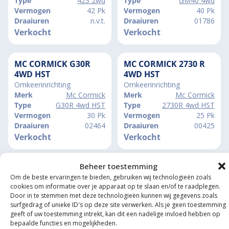
Type
423 2wd
Type
GM40 4wd
Vermogen
42 Pk
Vermogen
40 Pk
Draaiuren
n.v.t.
Draaiuren
01786
Verkocht
Verkocht
MC CORMICK G30R
MC CORMICK 2730 R
4WD HST
4WD HST
Omkeerinrichting
Omkeerinrichting
Merk
Mc Cormick
Merk
Mc Cormick
Type
G30R 4wd HST
Type
2730R 4wd HST
Vermogen
30 Pk
Vermogen
25 Pk
Draaiuren
02464
Draaiuren
00425
Verkocht
Verkocht
Beheer toestemming
MC CORMICK X2.30
MC CORMICK 6675
Om de beste ervaringen te bieden, gebruiken wij technologieën zoals
4WD
ARM 4WD
cookies om informatie over je apparaat op te slaan en/of te raadplegen.
Fronhef + Frontaftakas
Kniktrekker,
Door in te stemmen met deze technologieën kunnen wij gegevens zoals
Stuurbekrachtiging
surfgedrag of unieke ID's op deze site verwerken. Als je geen toestemming
Merk
Mc Cormick
Merk
Mc Cormick
geeft of uw toestemming intrekt, kan dit een nadelige invloed hebben op
Type
X2.30 4wd
Type
6675 ARM 4wd
bepaalde functies en mogelijkheden.