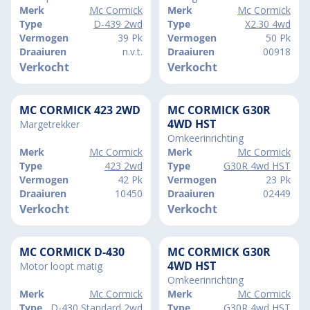
Merk
Mc Cormick
Merk
Mc Cormick
Type
D-439 2wd
Type
X2.30 4wd
Vermogen
39 Pk
Vermogen
50 Pk
Draaiuren
n.v.t.
Draaiuren
00918
Verkocht
Verkocht
MC CORMICK 423 2WD
MC CORMICK G30R
4WD HST
Margetrekker
Omkeerinrichting
Merk
Mc Cormick
Merk
Mc Cormick
Type
423 2wd
Type
G30R 4wd HST
Vermogen
42 Pk
Vermogen
23 Pk
Draaiuren
10450
Draaiuren
02449
Verkocht
Verkocht
MC CORMICK D-430
MC CORMICK G30R
4WD HST
Motor loopt matig
Omkeerinrichting
Merk
Mc Cormick
Merk
Mc Cormick
Type
D-430 Standard 2wd
Type
G30R 4wd HST