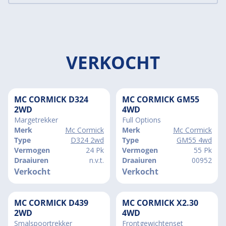
VERKOCHT
MC CORMICK D324
MC CORMICK GM55
2WD
4WD
Margetrekker
Full Options
Merk
Mc Cormick
Merk
Mc Cormick
Type
D324 2wd
Type
GM55 4wd
Vermogen
24 Pk
Vermogen
55 Pk
Draaiuren
n.v.t.
Draaiuren
00952
Verkocht
Verkocht
MC CORMICK D439
MC CORMICK X2.30
2WD
4WD
Smalspoortrekker
Frontgewichtenset