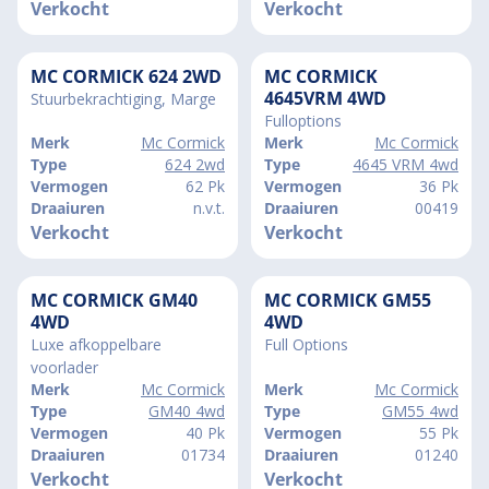
Verkocht
Verkocht
MC CORMICK 624 2WD
MC CORMICK
4645VRM 4WD
Stuurbekrachtiging, Marge
Fulloptions
Merk
Mc Cormick
Merk
Mc Cormick
Type
624 2wd
Type
4645 VRM 4wd
Vermogen
62 Pk
Vermogen
36 Pk
Draaiuren
n.v.t.
Draaiuren
00419
Verkocht
Verkocht
MC CORMICK GM40
MC CORMICK GM55
4WD
4WD
Luxe afkoppelbare
Full Options
voorlader
Merk
Mc Cormick
Merk
Mc Cormick
Type
GM40 4wd
Type
GM55 4wd
Vermogen
40 Pk
Vermogen
55 Pk
Draaiuren
01734
Draaiuren
01240
Verkocht
Verkocht