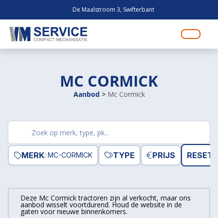
De Maalstroom 3, Swifterbant
MC CORMICK
Aanbod
>
Mc Cormick
Zoek
producten
MERK
TYPE
PRIJS
RESET 
: MC-CORMICK
Deze Mc Cormick tractoren zijn al verkocht, maar ons
aanbod wisselt voortdurend. Houd de website in de
gaten voor nieuwe binnenkomers.