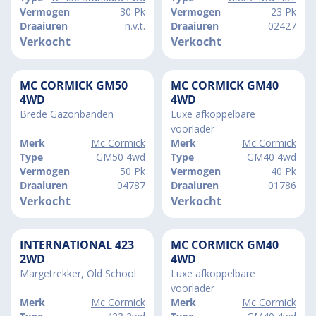
Vermogen
30 Pk
Vermogen
23 Pk
Draaiuren
n.v.t.
Draaiuren
02427
Verkocht
Verkocht
MC CORMICK GM50
MC CORMICK GM40
4WD
4WD
Brede Gazonbanden
Luxe afkoppelbare
voorlader
Merk
Mc Cormick
Merk
Mc Cormick
Type
GM50 4wd
Type
GM40 4wd
Vermogen
50 Pk
Vermogen
40 Pk
Draaiuren
04787
Draaiuren
01786
Verkocht
Verkocht
INTERNATIONAL 423
MC CORMICK GM40
2WD
4WD
Margetrekker, Old School
Luxe afkoppelbare
voorlader
Merk
Mc Cormick
Merk
Mc Cormick