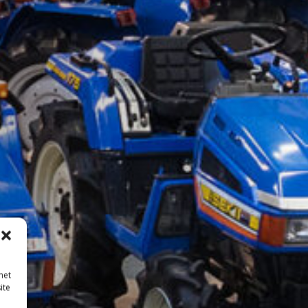
met
ite