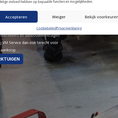
RS EN
elige invloed hebben op bepaalde functies en mogelijkheden.
Accepteren
Weiger
Bekijk voorkeure
ktuigen bieden wij u een zeer diverse en
Cookiebeleid
Privacyverklaring
 minitrekkers en aanbouwwerktuigen
bij VM Service dan ook terecht voor
w aankoop.
KTUIGEN