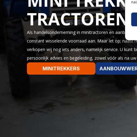
MINI TREKKE
nad
TRACTOREN
Als handelsonderneming in minitractoren en aanbouwwer
constant wisselende voorraad aan. Maar let op; naast
verkopen wij nog iets anders, namelijk service. U kunt 
persoonlijk advies en begeleiding, zowel vóór als na u
MINITREKKERS
AANBOUWWER