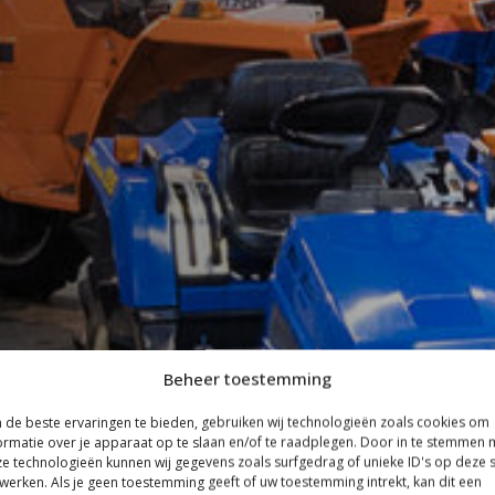
Beheer toestemming
de beste ervaringen te bieden, gebruiken wij technologieën zoals cookies om
ormatie over je apparaat op te slaan en/of te raadplegen. Door in te stemmen 
e technologieën kunnen wij gegevens zoals surfgedrag of unieke ID's op deze s
werken. Als je geen toestemming geeft of uw toestemming intrekt, kan dit een