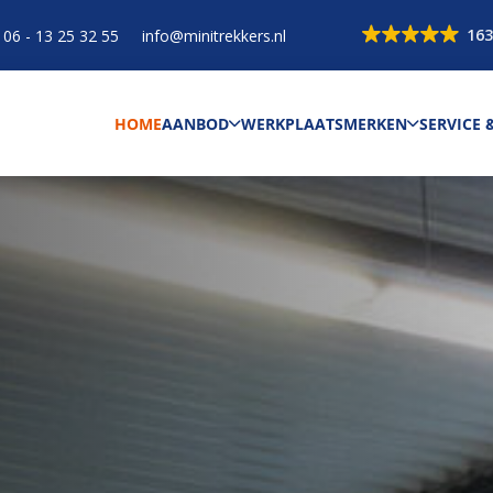
163
06 - 13 25 32 55
info@minitrekkers.nl
HOME
AANBOD
WERKPLAATS
MERKEN
SERVICE