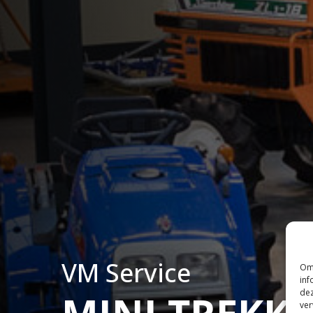
VM Service
Om 
inf
dez
ver