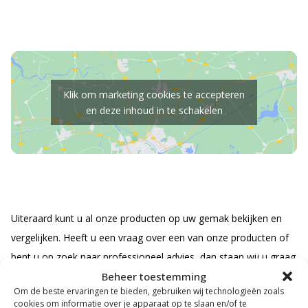
Klik om marketing cookies te accepteren
en deze inhoud in te schakelen
Uiteraard kunt u al onze producten op uw gemak bekijken en
vergelijken. Heeft u een vraag over een van onze producten of
bent u op zoek naar professioneel advies, dan staan wij u graag
Beheer toestemming
te woord. Ons assortiment is zeer divers en wisselt vaak, dus
Om de beste ervaringen te bieden, gebruiken wij technologieën zoals
vergeet niet om van tijd tot tijd een kijkje te komen nemen in
cookies om informatie over je apparaat op te slaan en/of te