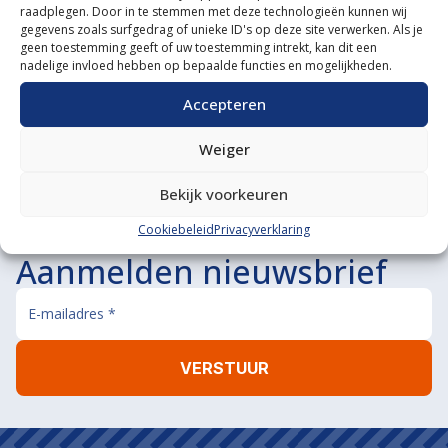
Swifterbant. Alle producten die u op de website vindt, ziet u
raadplegen. Door in te stemmen met deze technologieën kunnen wij
gegevens zoals surfgedrag of unieke ID's op deze site verwerken. Als je
terug in onze showroom.
geen toestemming geeft of uw toestemming intrekt, kan dit een
nadelige invloed hebben op bepaalde functies en mogelijkheden.
Accepteren
Weiger
Bekijk voorkeuren
Cookiebeleid
Privacyverklaring
Aanmelden nieuwsbrief