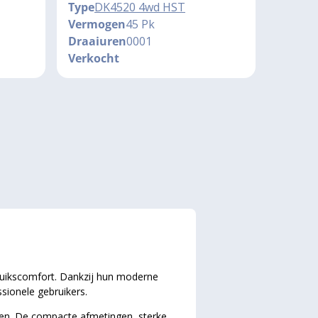
Type
DK4520 4wd HST
Vermogen
45 Pk
Draaiuren
0001
Verkocht
ruikscomfort. Dankzij hun moderne
ssionele gebruikers.
ellen. De compacte afmetingen, sterke