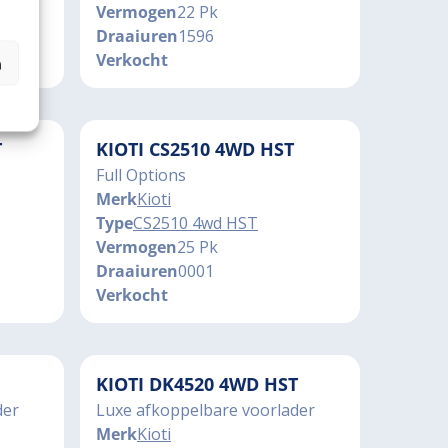
Vermogen
22 Pk
Draaiuren
1596
Verkocht
n
T
KIOTI CS2510 4WD HST
Full Options
Merk
Kioti
Type
CS2510 4wd HST
Vermogen
25 Pk
Draaiuren
0001
Verkocht
KIOTI DK4520 4WD HST
der
Luxe afkoppelbare voorlader
Merk
Kioti