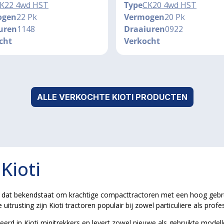
K22 4wd HST
Type
CK20 4wd HST
ogen
22 Pk
Vermogen
20 Pk
uren
1148
Draaiuren
0922
cht
Verkocht
ALLE VERKOCHTE KIOTI PRODUCTEN
Kioti
rk dat bekendstaat om krachtige compacttractoren met een hoog geb
itrusting zijn Kioti tractoren populair bij zowel particuliere als profe
iseerd in Kioti minitrekkers en levert zowel nieuwe als gebruikte mod