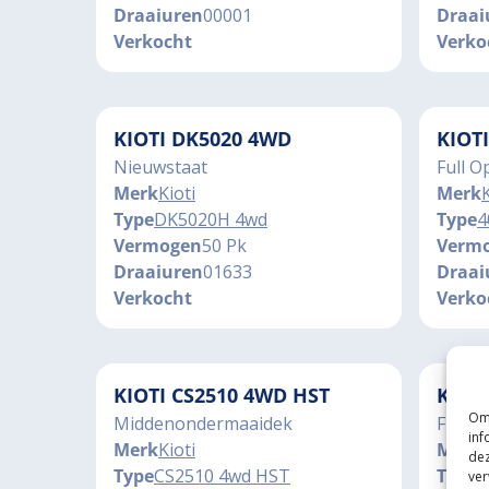
Draaiuren
00001
Draai
Verkocht
Verko
KIOTI DK5020 4WD
KIOT
Nieuwstaat
Full O
Merk
Kioti
Merk
K
Type
DK5020H 4wd
Type
4
Vermogen
50 Pk
Verm
Draaiuren
01633
Draai
Verkocht
Verko
KIOTI CS2510 4WD HST
KIOT
Om 
Middenondermaaidek
Full O
inf
Merk
Kioti
Merk
K
dez
Type
CS2510 4wd HST
Type
C
ver