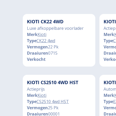
KIOTI CK22 4WD
KIOT
Luxe afkoppelbare voorlader
Actiep
Merk
Kioti
Merk
K
Type
CK22 4wd
Type
C
Vermogen
22 Pk
Verm
Draaiuren
0715
Draai
Verkocht
Verko
KIOTI CS2510 4WD HST
KIOT
Actieprijs
Autom
Merk
Kioti
Merk
K
Type
CS2510 4wd HST
Type
E
Vermogen
25 Pk
Verm
Draaiuren
00001
Draai