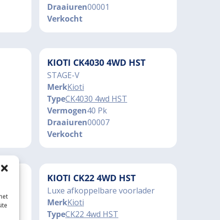
Draaiuren
00001
Verkocht
KIOTI CK4030 4WD HST
STAGE-V
Merk
Kioti
Type
CK4030 4wd HST
Vermogen
40 Pk
Draaiuren
00007
Verkocht
T
KIOTI CK22 4WD HST
der
Luxe afkoppelbare voorlader
met
Merk
Kioti
ite
Type
CK22 4wd HST