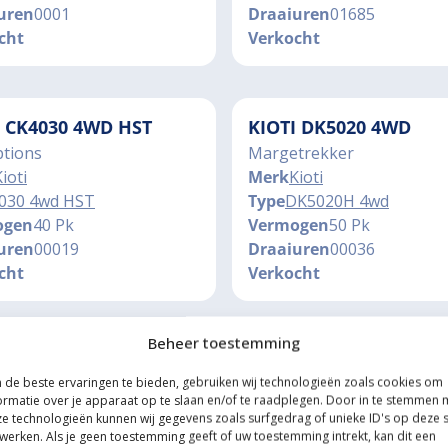
uren
0001
Draaiuren
01685
cht
Verkocht
I CK4030 4WD HST
KIOTI DK5020 4WD
ptions
Margetrekker
ioti
Merk
Kioti
030 4wd HST
Type
DK5020H 4wd
ogen
40 Pk
Vermogen
50 Pk
uren
00019
Draaiuren
00036
cht
Verkocht
Beheer toestemming
I CK2810 4WD HST
KIOTI DK6020 4WD HS
de beste ervaringen te bieden, gebruiken wij technologieën zoals cookies om
ptions, Margetrekker
Luxe afkoppelbare voorla
ormatie over je apparaat op te slaan en/of te raadplegen. Door in te stemmen 
ioti
Merk
Kioti
e technologieën kunnen wij gegevens zoals surfgedrag of unieke ID's op deze s
K2810 4wd HST
Type
DK6020 4wd HST
werken. Als je geen toestemming geeft of uw toestemming intrekt, kan dit een