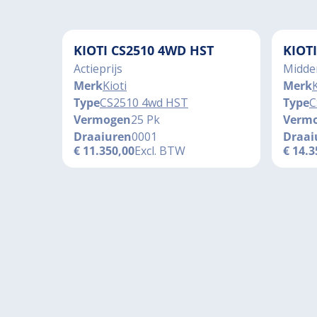
KIOTI CS2510 4WD HST
KIOT
Actieprijs
Midde
Merk
Kioti
Merk
K
Type
CS2510 4wd HST
Type
C
Vermogen
25 Pk
Verm
Draaiuren
0001
Draai
€
11.350,00
Excl. BTW
€
14.3