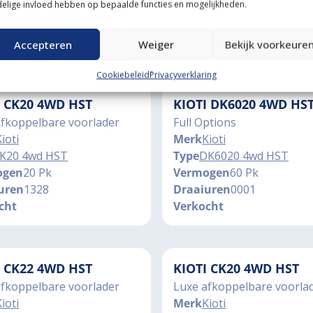
elige invloed hebben op bepaalde functies en mogelijkheden.
ogen
28 Pk
Vermogen
60 Pk
uren
00130
Draaiuren
0002
cht
Verkocht
Accepteren
Weiger
Bekijk voorkeure
Cookiebeleid
Privacyverklaring
I CK20 4WD HST
KIOTI DK6020 4WD HS
afkoppelbare voorlader
Full Options
ioti
Merk
Kioti
K20 4wd HST
Type
DK6020 4wd HST
ogen
20 Pk
Vermogen
60 Pk
uren
1328
Draaiuren
0001
cht
Verkocht
I CK22 4WD HST
KIOTI CK20 4WD HST
afkoppelbare voorlader
Luxe afkoppelbare voorla
ioti
Merk
Kioti