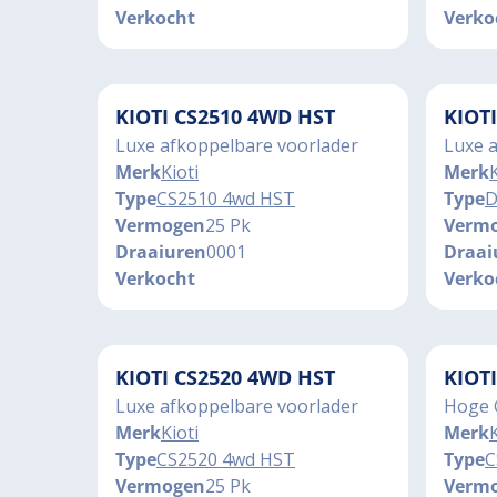
Verkocht
Verko
KIOTI CS2510 4WD HST
KIOT
Luxe afkoppelbare voorlader
Luxe 
Merk
Kioti
Merk
K
Type
CS2510 4wd HST
Type
D
Vermogen
25 Pk
Verm
Draaiuren
0001
Draai
Verkocht
Verko
KIOTI CS2520 4WD HST
KIOT
Luxe afkoppelbare voorlader
Hoge 
Merk
Kioti
Merk
K
Type
CS2520 4wd HST
Type
C
Vermogen
25 Pk
Verm