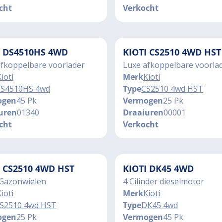
cht
Verkocht
I DS4510HS 4WD
KIOTI CS2510 4WD HST
afkoppelbare voorlader
Luxe afkoppelbare voorla
ioti
Merk
Kioti
S4510HS 4wd
Type
CS2510 4wd HST
ogen
45 Pk
Vermogen
25 Pk
uren
01340
Draaiuren
00001
cht
Verkocht
I CS2510 4WD HST
KIOTI DK45 4WD
Gazonwielen
4 Cilinder dieselmotor
ioti
Merk
Kioti
S2510 4wd HST
Type
DK45 4wd
ogen
25 Pk
Vermogen
45 Pk