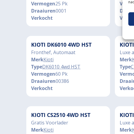
nad
Vermogen
25 Pk
Verm
Draaiuren
0001
Draai
Verkocht
Verko
KIOTI DK6010 4WD HST
KIOT
Fronthef, Automaat
Luxe 
Merk
Kioti
Merk
K
Type
DK6010 4wd HST
Type
C
Vermogen
60 Pk
Verm
Draaiuren
00386
Draai
Verkocht
Verko
KIOTI CS2510 4WD HST
KIOT
Gratis Voorlader
Luxe 
Merk
Kioti
Merk
K