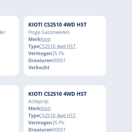
KIOTI CS2510 4WD HST
der
Hoge Gazonwielen
Merk
Kioti
Type
CS2510 4wd HST
Vermogen
25 Pk
Draaiuren
00001
Verkocht
KIOTI CS2510 4WD HST
Actieprijs
Merk
Kioti
Type
CS2510 4wd HST
Vermogen
25 Pk
Draaiuren
00001