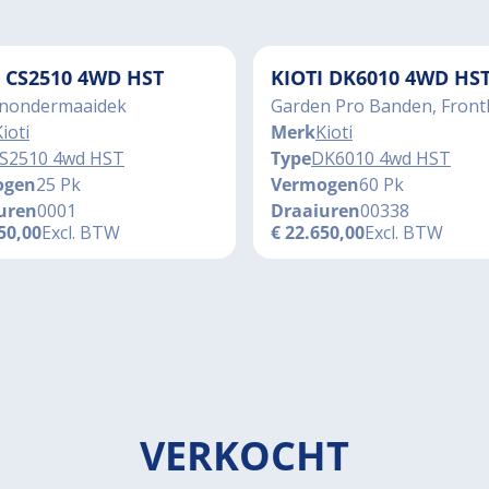
I CS2510 4WD HST
KIOTI DK6010 4WD HS
nondermaaidek
Garden Pro Banden, Front
ioti
Merk
Kioti
S2510 4wd HST
Type
DK6010 4wd HST
ogen
25 Pk
Vermogen
60 Pk
uren
0001
Draaiuren
00338
50,00
Excl. BTW
€
22.650,00
Excl. BTW
VERKOCHT