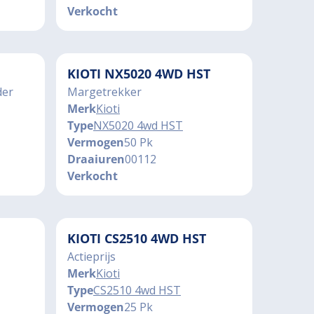
Verkocht
KIOTI NX5020 4WD HST
der
Margetrekker
Merk
Kioti
Type
NX5020 4wd HST
Vermogen
50 Pk
Draaiuren
00112
Verkocht
KIOTI CS2510 4WD HST
Actieprijs
Merk
Kioti
Type
CS2510 4wd HST
Vermogen
25 Pk