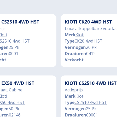
I CS2510 4WD HST
KIOTI CK20 4WD HST
rijs
Luxe afkoppelbare voorla
ioti
Merk
Kioti
S2510 4wd HST
Type
CK20 4wd HST
ogen
25 Pk
Vermogen
20 Pk
uren
0001
Draaiuren
0412
cht
Verkocht
I EX50 4WD HST
KIOTI CS2510 4WD HST
aat, Cabine
Actieprijs
ioti
Merk
Kioti
X50 4wd HST
Type
CS2510 4wd HST
ogen
50 Pk
Vermogen
25 Pk
uren
02146
Draaiuren
00001