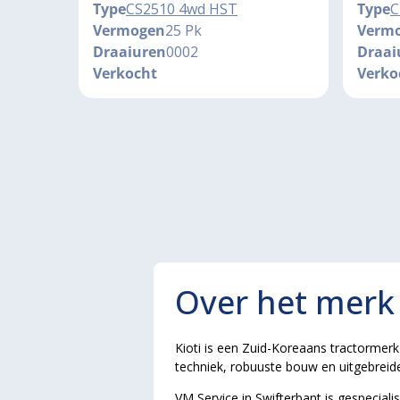
Type
CS2510 4wd HST
Type
C
Vermogen
25 Pk
Verm
Draaiuren
0002
Draai
Verkocht
Verko
Over het merk 
Kioti is een Zuid-Koreaans tractorme
techniek, robuuste bouw en uitgebreide u
VM Service in Swifterbant is gespecial