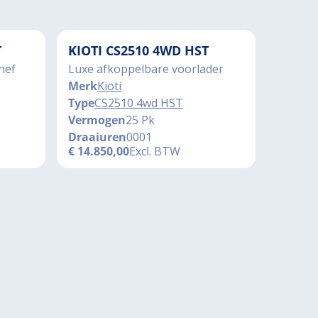
T
KIOTI CS2510 4WD HST
hef
Luxe afkoppelbare voorlader
Merk
Kioti
Type
CS2510 4wd HST
Vermogen
25 Pk
Draaiuren
0001
€
14.850,00
Excl. BTW