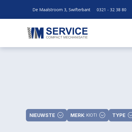
De Maalstroom 3, Swifterbant
0321 - 32 38 80
NIEUWSTE
MERK
TYPE
: KIOTI