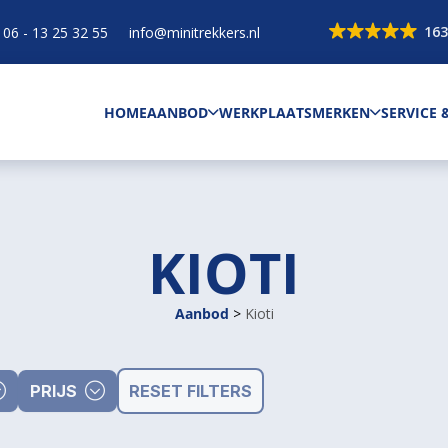
163
06 - 13 25 32 55
info@minitrekkers.nl
HOME
AANBOD
WERKPLAATS
MERKEN
SERVICE
KIOTI
Aanbod
>
Kioti
PRIJS
RESET FILTERS