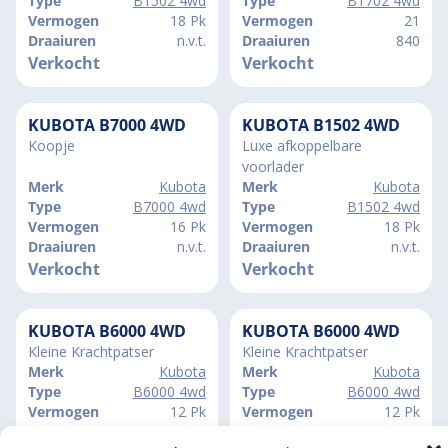
Type
B1502 4wd
Type
B1702 4wd
Vermogen
18 Pk
Vermogen
21
Draaiuren
n.v.t.
Draaiuren
840
Verkocht
Verkocht
KUBOTA B7000 4WD
KUBOTA B1502 4WD
Koopje
Luxe afkoppelbare
voorlader
Merk
Kubota
Merk
Kubota
Type
B7000 4wd
Type
B1502 4wd
Vermogen
16 Pk
Vermogen
18 Pk
Draaiuren
n.v.t.
Draaiuren
n.v.t.
Verkocht
Verkocht
KUBOTA B6000 4WD
KUBOTA B6000 4WD
Kleine Krachtpatser
Kleine Krachtpatser
Merk
Kubota
Merk
Kubota
Type
B6000 4wd
Type
B6000 4wd
Vermogen
12 Pk
Vermogen
12 Pk
Draaiuren
n.v.t.
Draaiuren
n.v.t.