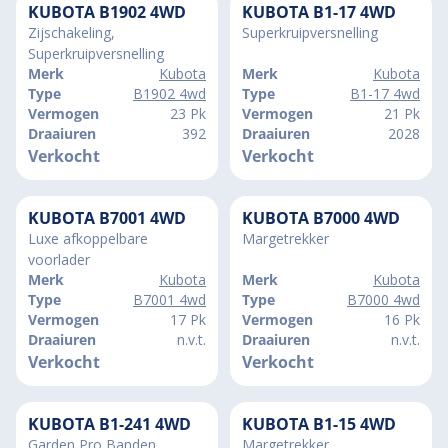
KUBOTA B1902 4WD
KUBOTA B1-17 4WD
Zijschakeling,
Superkruipversnelling
Superkruipversnelling
Merk
Kubota
Merk
Kubota
Type
B1902 4wd
Type
B1-17 4wd
Vermogen
23 Pk
Vermogen
21 Pk
Draaiuren
392
Draaiuren
2028
Verkocht
Verkocht
KUBOTA B7001 4WD
KUBOTA B7000 4WD
Luxe afkoppelbare
Margetrekker
voorlader
Merk
Kubota
Merk
Kubota
Type
B7001 4wd
Type
B7000 4wd
Vermogen
17 Pk
Vermogen
16 Pk
Draaiuren
n.v.t.
Draaiuren
n.v.t.
Verkocht
Verkocht
KUBOTA B1-241 4WD
KUBOTA B1-15 4WD
Garden Pro Banden
Margetrekker