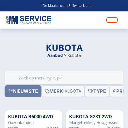
De Maalstroom 3, Swifterbant
KUBOTA
Aanbod
>
Kubota
Zoek
producten
NIEUWSTE
MERK
TYPE
PRIJ
: KUBOTA
KUBOTA B6000 4WD
KUBOTA G231 2WD
Gazonbanden
Margetrekker, Hooglosser