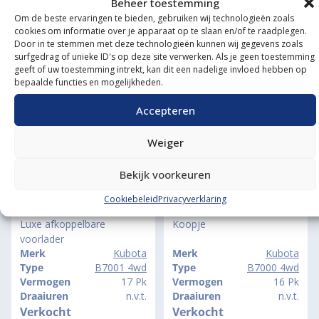
Beheer toestemming
Verkocht
Verkocht
Om de beste ervaringen te bieden, gebruiken wij technologieën zoals
cookies om informatie over je apparaat op te slaan en/of te raadplegen.
Door in te stemmen met deze technologieën kunnen wij gegevens zoals
KUBOTA B1400 4WD
KUBOTA BX231 4WD
surfgedrag of unieke ID's op deze site verwerken. Als je geen toestemming
HST
Koopje
geeft of uw toestemming intrekt, kan dit een nadelige invloed hebben op
Automaat,
bepaalde functies en mogelijkheden.
Stuurbekrachtiging
Merk
Kubota
Merk
Kubota
Accepteren
Type
B1400 4wd
Type
BX231 4wd SHT
Vermogen
17 Pk
Vermogen
23 Pk
Weiger
Draaiuren
1113
Draaiuren
0725
Verkocht
Verkocht
Bekijk voorkeuren
Cookiebeleid
Privacyverklaring
KUBOTA B7001 4WD
KUBOTA B7000 4WD
Luxe afkoppelbare
Koopje
voorlader
Merk
Kubota
Merk
Kubota
Type
B7001 4wd
Type
B7000 4wd
Vermogen
17 Pk
Vermogen
16 Pk
Draaiuren
n.v.t.
Draaiuren
n.v.t.
Verkocht
Verkocht