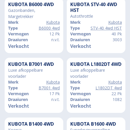
KUBOTA B6000 4WD
KUBOTA STV-40 4WD
HST
Gazonbanden,
Autothrottle
Margetrekker
Merk
Kubota
Merk
Kubota
Type
B6000 4wd
Type
STV-40 4wd HST
Vermogen
12 Pk
Vermogen
40 Pk
Draaiuren
n.v.t.
Draaiuren
3003
Verkocht
Verkocht
KUBOTA B7001 4WD
KUBOTA L1802DT 4WD
Luxe afkoppelbare
Luxe afkoppelbare
voorlader
voorlader
Merk
Kubota
Merk
Kubota
Type
B7001 4wd
Type
L1802DT 4wd
Vermogen
17 Pk
Vermogen
22 Pk
Draaiuren
n.v.t.
Draaiuren
1082
Verkocht
Verkocht
KUBOTA B1400 4WD
KUBOTA B1600 4WD
Koopje
Superkruipversnelling