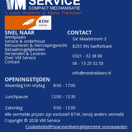
SNEL NAAR
CONTACT
Werkplaats
De Maalstroom 3
Service & onderhoud
Retourneren & Herroepingsrecht
8255 RN Swifterbant
Betaalmogelijkheden
Verzenden & Leveren
0321 - 32 38 80
Over VM Service
Contact
06 - 13 25 32 55
info@minitrekkers.nl
OPENINGSTIJDEN
Maandag t/m vrijdag
8:00 - 17:00
Lunchpauze
12:00 - 12:30
Zaterdag
9:00 - 12:00
Alle vermelde prijzen zijn exclusief BTW, tenzij anders vermeld.
Copyright © 2026 VM Service
Cookiebeleid
Privacyverklaring
Algemene voorwaarden