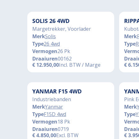
SOLIS 26 4WD
RIPP
Margetrekker, Voorlader
Kubot
Merk
Solis
Merk
Type
26 4wd
Type
R
Vermogen
26 Pk
Verm
Draaiuren
00162
Draai
€
12.950,00
Incl. BTW / Marge
€
6.15
YANMAR F15 4WD
YANM
Industriebanden
Pink E
Merk
Yanmar
Merk
Type
F15D 4wd
Type
Y
Vermogen
18 Pk
Verm
Draaiuren
0719
Draai
€
4.850,00
Excl. BTW
€
3.95