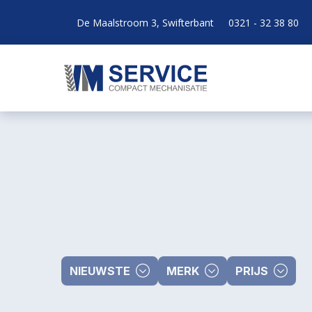
De Maalstroom 3, Swifterbant
0321 - 32 38 80
NIEUWSTE
MERK
PRIJS