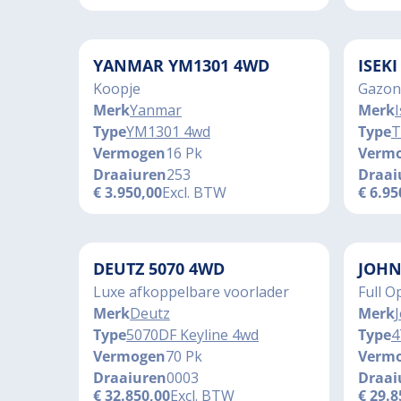
YANMAR YM1301 4WD
ISEK
Koopje
Gazon
Merk
Yanmar
Merk
I
Type
YM1301 4wd
Type
T
Vermogen
16 Pk
Verm
Draaiuren
253
Draai
€
3.950,00
Excl. BTW
€
6.95
DEUTZ 5070 4WD
JOHN
Luxe afkoppelbare voorlader
Full O
Merk
Deutz
Merk
Type
5070DF Keyline 4wd
Type
4
Vermogen
70 Pk
Verm
Draaiuren
0003
Draai
€
32.850,00
Excl. BTW
€
29.8