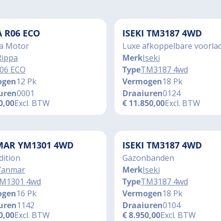
A R06 ECO
ISEKI TM3187 4WD
a Motor
Luxe afkoppelbare voorla
Rippa
Merk
Iseki
06 ECO
Type
TM3187 4wd
ogen
12 Pk
Vermogen
18 Pk
uren
0001
Draaiuren
0124
0,00
Excl. BTW
€
11.850,00
Excl. BTW
AR YM1301 4WD
ISEKI TM3187 4WD
dition
Gazonbanden
Yanmar
Merk
Iseki
M1301 4wd
Type
TM3187 4wd
ogen
16 Pk
Vermogen
18 Pk
uren
1142
Draaiuren
0104
0,00
Excl. BTW
€
8.950,00
Excl. BTW