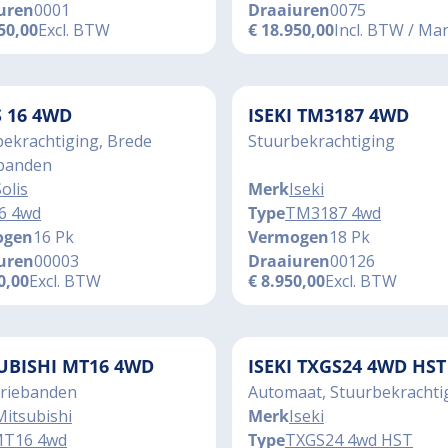
uren
0001
Draaiuren
0075
50,00
Excl. BTW
€
18.950,00
Incl. BTW / Ma
S 16 4WD
ISEKI TM3187 4WD
ekrachtiging, Brede
Stuurbekrachtiging
banden
olis
Merk
Iseki
6 4wd
Type
TM3187 4wd
ogen
16 Pk
Vermogen
18 Pk
uren
00003
Draaiuren
00126
0,00
Excl. BTW
€
8.950,00
Excl. BTW
UBISHI MT16 4WD
ISEKI TXGS24 4WD HST
triebanden
Automaat, Stuurbekrachti
Mitsubishi
Merk
Iseki
T16 4wd
Type
TXGS24 4wd HST