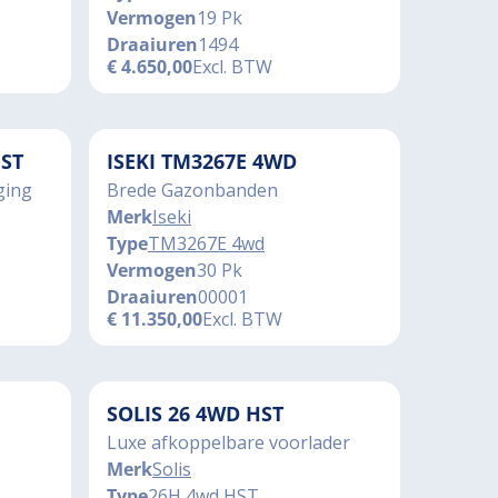
Vermogen
19 Pk
Draaiuren
1494
€
4.650,00
Excl. BTW
ST
ISEKI TM3267E 4WD
ging
Brede Gazonbanden
Merk
Iseki
Type
TM3267E 4wd
Vermogen
30 Pk
Draaiuren
00001
€
11.350,00
Excl. BTW
SOLIS 26 4WD HST
Luxe afkoppelbare voorlader
Merk
Solis
Type
26H 4wd HST