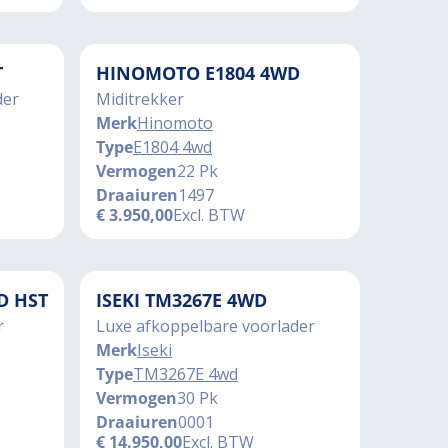
T
HINOMOTO E1804 4WD
der
Miditrekker
Merk
Hinomoto
Type
E1804 4wd
Vermogen
22 Pk
Draaiuren
1497
€
3.950,00
Excl. BTW
D HST
ISEKI TM3267E 4WD
r
Luxe afkoppelbare voorlader
Merk
Iseki
Type
TM3267E 4wd
Vermogen
30 Pk
Draaiuren
0001
€
14.950,00
Excl. BTW