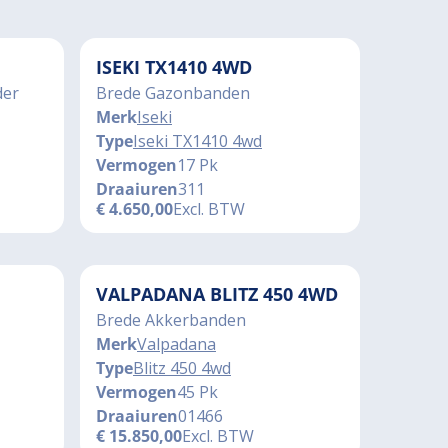
ISEKI TX1410 4WD
der
Brede Gazonbanden
Merk
Iseki
Type
Iseki TX1410 4wd
Vermogen
17 Pk
Draaiuren
311
€
4.650,00
Excl. BTW
VALPADANA BLITZ 450 4WD
Brede Akkerbanden
Merk
Valpadana
Type
Blitz 450 4wd
Vermogen
45 Pk
Draaiuren
01466
€
15.850,00
Excl. BTW