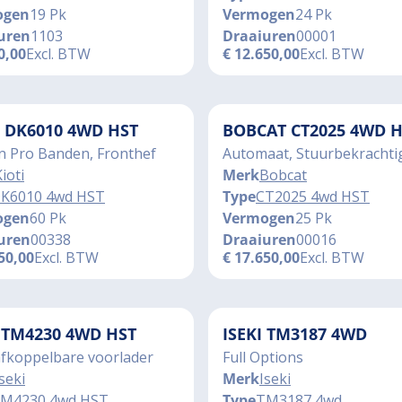
ogen
19 Pk
Vermogen
24 Pk
uren
1103
Draaiuren
00001
0,00
Excl. BTW
€
12.650,00
Excl. BTW
I DK6010 4WD HST
BOBCAT CT2025 4WD H
n Pro Banden, Fronthef
Automaat, Stuurbekrachti
ioti
Merk
Bobcat
K6010 4wd HST
Type
CT2025 4wd HST
ogen
60 Pk
Vermogen
25 Pk
uren
00338
Draaiuren
00016
50,00
Excl. BTW
€
17.650,00
Excl. BTW
I TM4230 4WD HST
ISEKI TM3187 4WD
afkoppelbare voorlader
Full Options
seki
Merk
Iseki
M4230 4wd HST
Type
TM3187 4wd