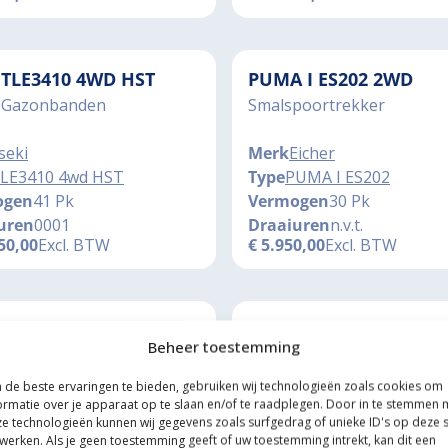
I TLE3410 4WD HST
PUMA I ES202 2WD
 Gazonbanden
Smalspoortrekker
seki
Merk
Eicher
LE3410 4wd HST
Type
PUMA I ES202
ogen
41 Pk
Vermogen
30 Pk
uren
0001
Draaiuren
n.v.t.
50,00
Excl. BTW
€
5.950,00
Excl. BTW
Z 5080D 4WD KEYLINE
YANMAR F15D 4WD
Beheer toestemming
ptions
Zijschakeling
Deutz
Merk
Yanmar
de beste ervaringen te bieden, gebruiken wij technologieën zoals cookies om
080D Keyline 4wd
Type
F15D 4wd
ormatie over je apparaat op te slaan en/of te raadplegen. Door in te stemmen 
e technologieën kunnen wij gegevens zoals surfgedrag of unieke ID's op deze s
ogen
80 Pk
Vermogen
18 Pk
werken. Als je geen toestemming geeft of uw toestemming intrekt, kan dit een