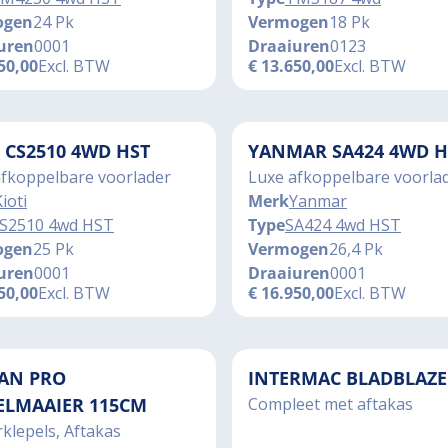
ogen
24 Pk
Vermogen
18 Pk
uren
0001
Draaiuren
0123
50,00
Excl. BTW
€
13.650,00
Excl. BTW
I CS2510 4WD HST
YANMAR SA424 4WD H
afkoppelbare voorlader
Luxe afkoppelbare voorla
ioti
Merk
Yanmar
S2510 4wd HST
Type
SA424 4wd HST
ogen
25 Pk
Vermogen
26,4 Pk
uren
0001
Draaiuren
0001
50,00
Excl. BTW
€
16.950,00
Excl. BTW
AN PRO
INTERMAC BLADBLAZE
ELMAAIER 115CM
Compleet met aftakas
klepels, Aftakas