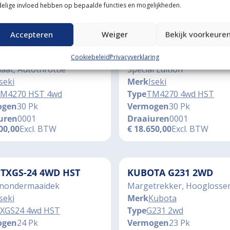
uren
0002
Draaiuren
1263
elige invloed hebben op bepaalde functies en mogelijkheden.
50,00
Excl. BTW
€
4.350,00
Excl. BTW
Accepteren
Weiger
Bekijk voorkeure
I TM4270 4WD HST
ISEKI TM4270 4WD HST
Cookiebeleid
Privacyverklaring
at, Autothrottle
Special Edition
seki
Merk
Iseki
M4270 HST 4wd
Type
TM4270 4wd HST
ogen
30 Pk
Vermogen
30 Pk
uren
0001
Draaiuren
0001
00,00
Excl. BTW
€
18.650,00
Excl. BTW
I TXGS-24 4WD HST
KUBOTA G231 2WD
nondermaaidek
Margetrekker, Hooglosse
seki
Merk
Kubota
XGS24 4wd HST
Type
G231 2wd
ogen
24 Pk
Vermogen
23 Pk