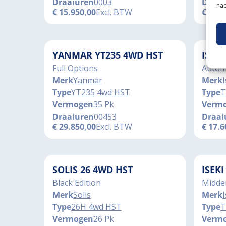
Draaiuren
0003
Draai
nad
€
15.950,00
Excl. BTW
€
48.9
YANMAR YT235 4WD HST
ISEK
Full Options
Automa
Merk
Yanmar
Merk
I
Type
YT235 4wd HST
Type
T
Vermogen
35 Pk
Verm
Draaiuren
00453
Draai
€
29.850,00
Excl. BTW
€
17.6
SOLIS 26 4WD HST
ISEK
Black Edition
Midde
Merk
Solis
Merk
I
Type
26H 4wd HST
Type
T
Vermogen
26 Pk
Verm