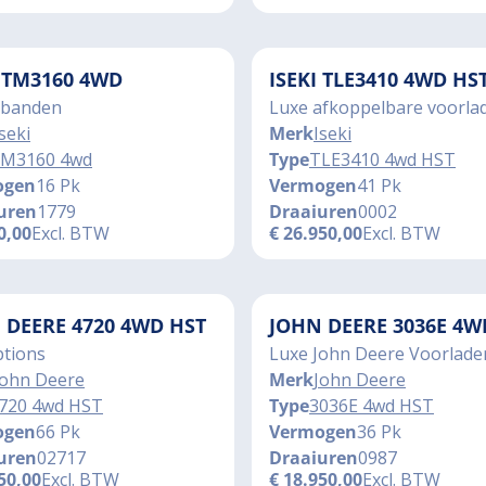
I TM3160 4WD
ISEKI TLE3410 4WD HS
banden
Luxe afkoppelbare voorla
seki
Merk
Iseki
M3160 4wd
Type
TLE3410 4wd HST
ogen
16 Pk
Vermogen
41 Pk
uren
1779
Draaiuren
0002
0,00
Excl. BTW
€
26.950,00
Excl. BTW
 DEERE 4720 4WD HST
JOHN DEERE 3036E 4W
ptions
Luxe John Deere Voorlade
John Deere
Merk
John Deere
720 4wd HST
Type
3036E 4wd HST
ogen
66 Pk
Vermogen
36 Pk
uren
02717
Draaiuren
0987
50,00
Excl. BTW
€
18.950,00
Excl. BTW