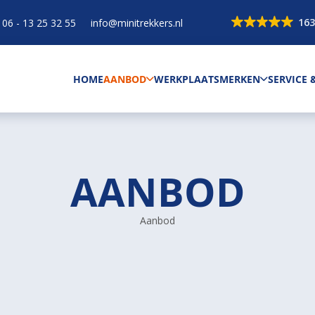
163
06 - 13 25 32 55
info@minitrekkers.nl
HOME
AANBOD
WERKPLAATS
MERKEN
SERVICE
AANBOD
Aanbod