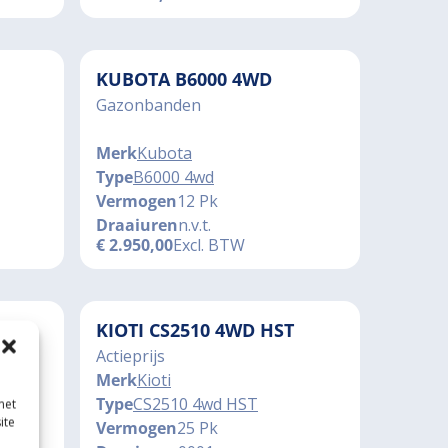
KUBOTA B6000 4WD
Gazonbanden
Merk
Kubota
Type
B6000 4wd
Vermogen
12 Pk
Draaiuren
n.v.t.
€
2.950,00
Excl. BTW
KIOTI CS2510 4WD HST
Actieprijs
Merk
Kioti
Type
CS2510 4wd HST
met
ite
Vermogen
25 Pk