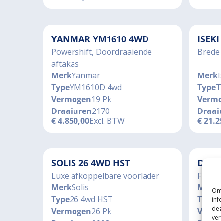
YANMAR YM1610 4WD
ISEK
Powershift, Doordraaiende
Brede
aftakas
Merk
Yanmar
Merk
I
Type
YM1610D 4wd
Type
T
Vermogen
19 Pk
Verm
Draaiuren
2170
Draai
€
4.850,00
Excl. BTW
€
21.2
SOLIS 26 4WD HST
DEUT
Luxe afkoppelbare voorlader
Full O
Merk
Solis
Merk
Om 
Type
26 4wd HST
Type
5
inf
dez
Vermogen
26 Pk
Verm
ver