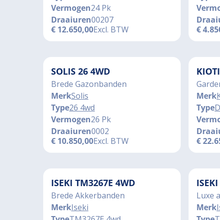
Vermogen
24 Pk
Verm
Draaiuren
00207
Draai
€
12.650,00
Excl. BTW
€
4.85
SOLIS 26 4WD
KIOT
Brede Gazonbanden
Garde
Merk
Solis
Merk
K
Type
26 4wd
Type
D
Vermogen
26 Pk
Verm
Draaiuren
0002
Draai
€
10.850,00
Excl. BTW
€
22.6
ISEKI TM3267E 4WD
ISEK
Brede Akkerbanden
Luxe 
Merk
Iseki
Merk
I
Type
TM3267E 4wd
Type
T