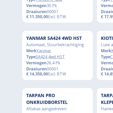
Vermogen
30 Pk
Verm
Draaiuren
00001
Draai
€
11.350,00
Excl. BTW
€
17.9
YANMAR SA424 4WD HST
KIOT
Automaat, Stuurbekrachtiging
Luxe 
Merk
Yanmar
Merk
K
Type
SA424 4wd HST
Type
C
Vermogen
26,4 Pk
Verm
Draaiuren
00001
Draai
€
14.350,00
Excl. BTW
€
14.8
TARPAN PRO
TARP
ONKRUIDBORSTEL
KLEP
Aftakas aangedreven
Hamer