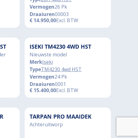
Vermogen
26 Pk
Draaiuren
00003
€
14.950,00
Excl. BTW
ST
ISEKI TM4230 4WD HST
der
Nieuwste model
Merk
Iseki
Type
TM4230 4wd HST
Vermogen
24 Pk
Draaiuren
0001
€
15.400,00
Excl. BTW
R
TARPAN PRO MAAIDEK
Achteruitworp