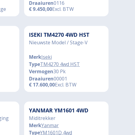
Draaiuren
0116
rge
€
9.450,00
Excl. BTW
ISEKI TM4270 4WD HST
Nieuwste Model / Stage-V
Merk
Iseki
Type
TM4270 4wd HST
Vermogen
30 Pk
Draaiuren
00001
€
17.600,00
Excl. BTW
YANMAR YM1601 4WD
ging
Miditrekker
Merk
Yanmar
Type
YM1601D 4wd