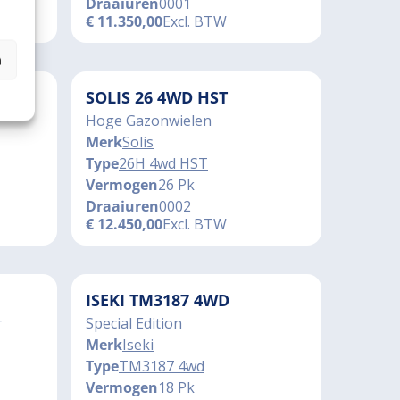
Draaiuren
0001
€
11.350,00
Excl. BTW
n
SOLIS 26 4WD HST
Hoge Gazonwielen
Merk
Solis
Type
26H 4wd HST
Vermogen
26 Pk
Draaiuren
0002
€
12.450,00
Excl. BTW
ISEKI TM3187 4WD
r
Special Edition
Merk
Iseki
Type
TM3187 4wd
Vermogen
18 Pk