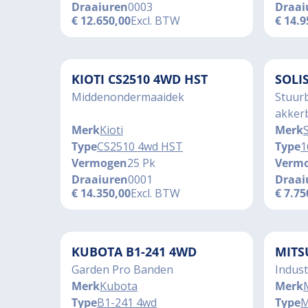
Draaiuren
0003
Draai
€
12.650,00
Excl. BTW
€
14.9
KIOTI CS2510 4WD HST
SOLI
Middenondermaaidek
Stuurb
akker
Merk
Kioti
Merk
S
Type
CS2510 4wd HST
Type
1
Vermogen
25 Pk
Verm
Draaiuren
0001
Draai
€
14.350,00
Excl. BTW
€
7.75
KUBOTA B1-241 4WD
MITS
Garden Pro Banden
Indus
Merk
Kubota
Merk
Type
B1-241 4wd
Type
M