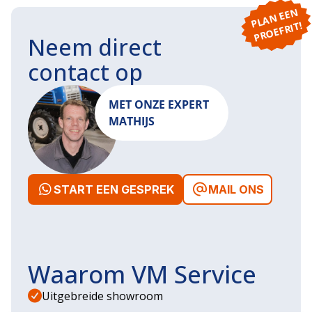
P
L
A
N
E
E
N
P
R
O
E
F
RI
T!
Neem direct
contact op
MET ONZE EXPERT
MATHIJS
START EEN GESPREK
MAIL ONS
Waarom VM Service
Uitgebreide showroom