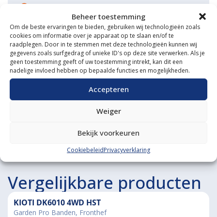
Eigen transportservice
Beheer toestemming
Gespecialiseerde werkplaats
Om de beste ervaringen te bieden, gebruiken wij technologieën zoals
cookies om informatie over je apparaat op te slaan en/of te
raadplegen. Door in te stemmen met deze technologieën kunnen wij
Diverse aanbouwwerktuigen
gegevens zoals surfgedrag of unieke ID's op deze site verwerken. Als je
geen toestemming geeft of uw toestemming intrekt, kan dit een
Grote voorraad minitrekkers
nadelige invloed hebben op bepaalde functies en mogelijkheden.
Grootste in kleine tractoren
Accepteren
Weiger
Bekijk voorkeuren
Cookiebeleid
Privacyverklaring
Vergelijkbare producten
KIOTI DK6010 4WD HST
Garden Pro Banden, Fronthef