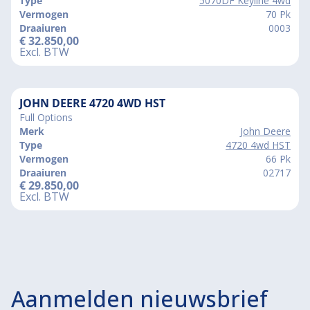
Type
5070DF Keyline 4wd
Vermogen
70 Pk
Draaiuren
0003
€
32.850,00
Excl. BTW
JOHN DEERE 4720 4WD HST
Full Options
Merk
John Deere
Type
4720 4wd HST
Vermogen
66 Pk
Draaiuren
02717
€
29.850,00
Excl. BTW
Aanmelden nieuwsbrief