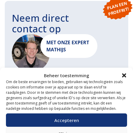
P
L
A
N
E
E
N
P
R
O
E
F
RI
T!
Neem direct
contact op
MET ONZE EXPERT
MATHIJS
Beheer toestemming
START EEN GESPREK
MAIL ONS
Om de beste ervaringen te bieden, gebruiken wij technologieën zoals
cookies om informatie over je apparaat op te slaan en/of te
raadplegen. Door in te stemmen met deze technologieën kunnen wij
gegevens zoals surfgedrag of unieke ID's op deze site verwerken. Als je
geen toestemming geeft of uw toestemming intrekt, kan dit een
nadelige invloed hebben op bepaalde functies en mogelijkheden.
Waarom VM Service
Accepteren
Uitgebreide showroom