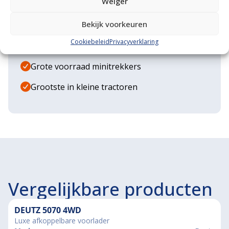
Weiger
Eigen transportservice
Bekijk voorkeuren
Gespecialiseerde werkplaats
Cookiebeleid
Privacyverklaring
Diverse aanbouwwerktuigen
Grote voorraad minitrekkers
Grootste in kleine tractoren
Vergelijkbare producten
DEUTZ 5070 4WD
Luxe afkoppelbare voorlader