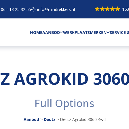
163
06 - 13 25 32 55
info@minitrekkers.nl
HOME
AANBOD
WERKPLAATS
MERKEN
SERVICE
Z AGROKID 306
Full Options
Aanbod
>
Deutz
>
Deutz Agrokid 3060 4wd