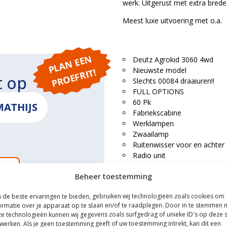
werk. Uitgerust met extra brede
Meest luxe uitvoering met o.a.
P
L
A
N
E
E
N
P
R
O
E
F
RI
Deutz Agrokid 3060 4wd
Nieuwste model
T!
t op
Slechts 00084 draaiuren!!
FULL OPTIONS
60 Pk
MATHIJS
Fabriekscabine
Werklampen
Zwaailamp
Ruitenwisser voor en achter
Radio unit
Omkeerschakeling
ONS
Beheer toestemming
Stuurversnellingen
Stuurbekrachtiging
de beste ervaringen te bieden, gebruiken wij technologieën zoals cookies om
Verstelbare trekhaak
ormatie over je apparaat op te slaan en/of te raadplegen. Door in te stemmen 
Twee dubbelwerkende hydrauli
e technologieën kunnen wij gegevens zoals surfgedrag of unieke ID's op deze s
Onafhankelijke (doordraaien
werken. Als je geen toestemming geeft of uw toestemming intrekt, kan dit een