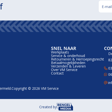
f
SNEL NAAR
CO
Werkplaats
D
Service & onderhoud
Retourneren & Herroepingsrecht
82
Betaalmogelijkheden
Verzenden & Leveren
03
Over VM Service
Contact
06
in
vermeld.
Copyright © 2026 VM Service
Created by