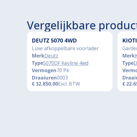
Vergelijkbare produc
DEUTZ 5070 4WD
KIOT
Luxe afkoppelbare voorlader
Garde
Merk
Deutz
Merk
K
Type
5070DF Keyline 4wd
Type
D
Vermogen
70 Pk
Verm
Draaiuren
0003
Draai
€
32.850,00
Excl. BTW
€
22.6