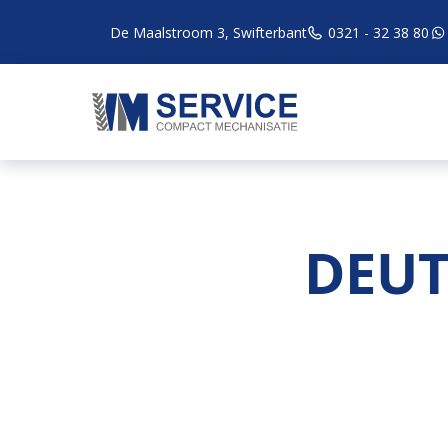
De Maalstroom 3, Swifterbant
0321 - 32 38 80
DEUT