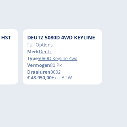
 HST
DEUTZ 5080D 4WD KEYLINE
Full Options
Merk
Deutz
Type
5080D Keyline 4wd
Vermogen
80 Pk
Draaiuren
0002
€
48.950,00
Excl. BTW