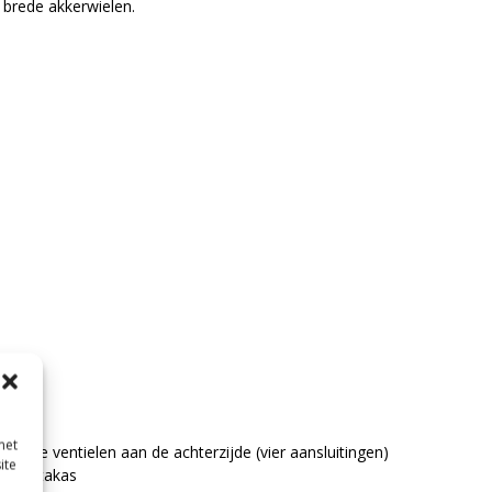
 brede akkerwielen.
met
sche ventielen aan de achterzijde (vier aansluitingen)
ite
de) aftakas