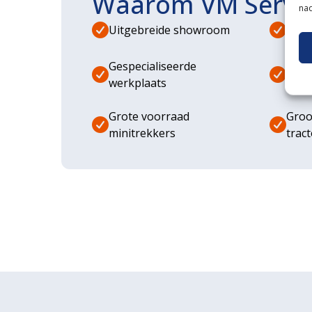
Waarom VM Servi
nad
Uitgebreide showroom
Eige
Gespecialiseerde
Dive
werkplaats
aanb
Grote voorraad
Groo
minitrekkers
trac