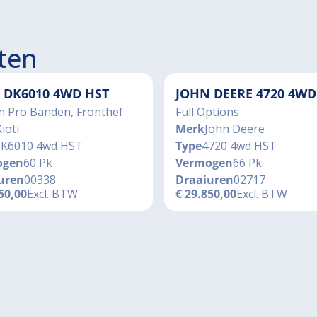
ten
I DK6010 4WD HST
JOHN DEERE 4720 4WD
n Pro Banden, Fronthef
Full Options
ioti
Merk
John Deere
K6010 4wd HST
Type
4720 4wd HST
ogen
60 Pk
Vermogen
66 Pk
uren
00338
Draaiuren
02717
50,00
Excl. BTW
€
29.850,00
Excl. BTW