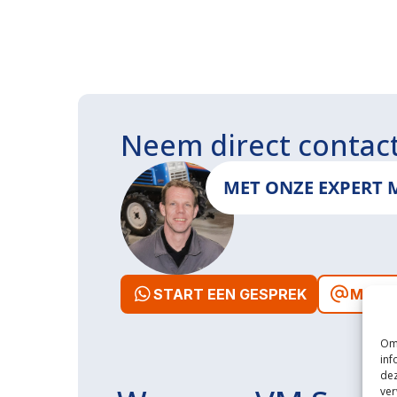
Neem direct contac
MET ONZE EXPERT 
START EEN GESPREK
MAIL 
Om 
inf
dez
ver