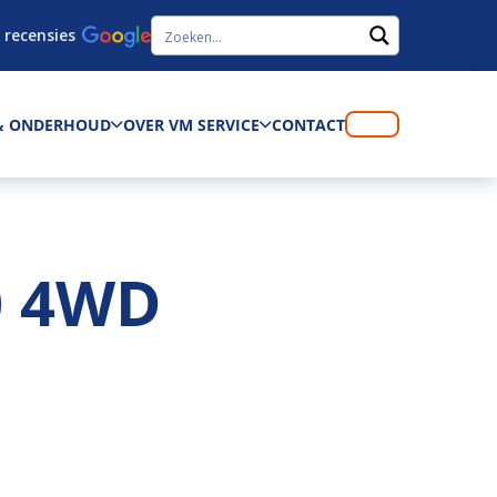
 recensies
 & ONDERHOUD
OVER VM SERVICE
CONTACT
0 4WD