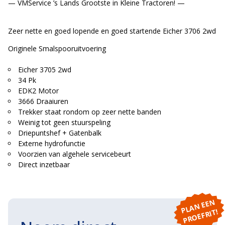
— VMService ’s Lands Grootste in Kleine Tractoren! —
Zeer nette en goed lopende en goed startende Eicher 3706 2wd
Originele Smalspooruitvoering
Eicher 3705 2wd
34 Pk
EDK2 Motor
3666 Draaiuren
Trekker staat rondom op zeer nette banden
Weinig tot geen stuurspeling
Driepuntshef + Gatenbalk
Externe hydrofunctie
Voorzien van algehele servicebeurt
Direct inzetbaar
P
L
A
N
E
E
N
P
R
O
E
F
RI
T!