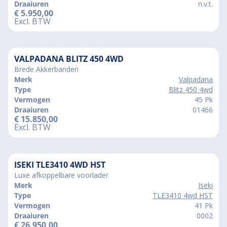
Draaiuren
n.v.t.
€
5.950,00
Excl. BTW
VALPADANA BLITZ 450 4WD
Brede Akkerbanden
Merk
Valpadana
Type
Blitz 450 4wd
Vermogen
45 Pk
Draaiuren
01466
€
15.850,00
Excl. BTW
ISEKI TLE3410 4WD HST
Luxe afkoppelbare voorlader
Merk
Iseki
Type
TLE3410 4wd HST
Vermogen
41 Pk
Draaiuren
0002
€
26.950,00