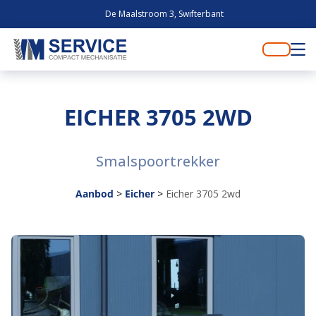
De Maalstroom 3, Swifterbant
EICHER 3705 2WD
Smalspoortrekker
Aanbod
>
Eicher
>
Eicher 3705 2wd