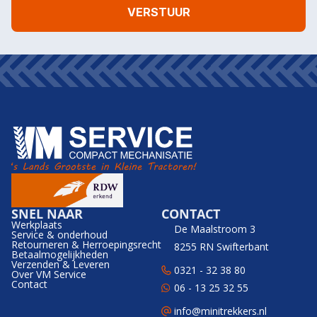
SNEL NAAR
CONTACT
Werkplaats
De Maalstroom 3
Service & onderhoud
Retourneren & Herroepingsrecht
8255 RN Swifterbant
Betaalmogelijkheden
Verzenden & Leveren
0321 - 32 38 80
Over VM Service
Contact
06 - 13 25 32 55
info@minitrekkers.nl