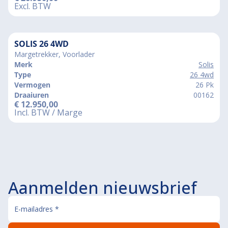
Excl. BTW
SOLIS 26 4WD
Margetrekker, Voorlader
Merk
Solis
Type
26 4wd
Vermogen
26 Pk
Draaiuren
00162
€
12.950,00
Incl. BTW / Marge
Aanmelden nieuwsbrief