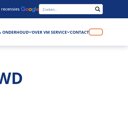
 recensies
 & ONDERHOUD
OVER VM SERVICE
CONTACT
4WD