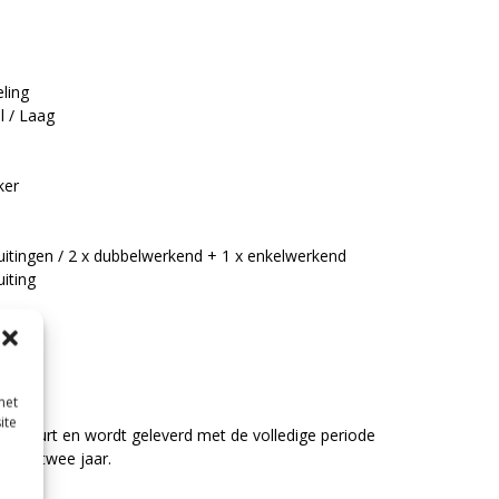
ling
l / Laag
ker
uitingen / 2 x dubbelwerkend + 1 x enkelwerkend
iting
met
ite
ingsbeurt en wordt geleverd met de volledige periode
e van twee jaar.