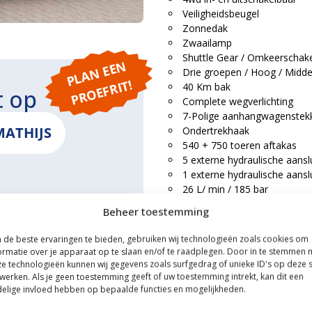
Veiligheidsbeugel
Zonnedak
Zwaailamp
Shuttle Gear / Omkeerschake
P
L
A
N
E
E
N
P
R
O
E
F
RI
Drie groepen / Hoog / Midde
T!
40 Km bak
t op
Complete wegverlichting
7-Polige aanhangwagenstek
MATHIJS
Ondertrekhaak
540 + 750 toeren aftakas
5 externe hydraulische aansl
1 externe hydraulische aanslu
26 L/ min / 185 bar
Volle set frontgewichten
Beheer toestemming
ONS
Fronttrekbek
Voorspatborden
de beste ervaringen te bieden, gebruiken wij technologieën zoals cookies om
ormatie over je apparaat op te slaan en/of te raadplegen. Door in te stemmen 
e technologieën kunnen wij gegevens zoals surfgedrag of unieke ID's op deze s
Trekker is voorzien van aflever
werken. Als je geen toestemming geeft of uw toestemming intrekt, kan dit een
fabrieksgarantie voor de period
elige invloed hebben op bepaalde functies en mogelijkheden.
ce