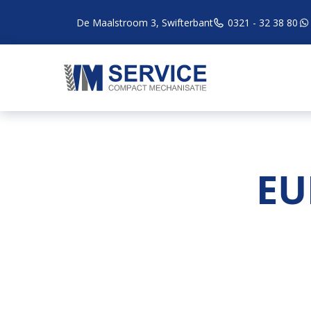
De Maalstroom 3, Swifterbant
0321 - 32 38 80
EU