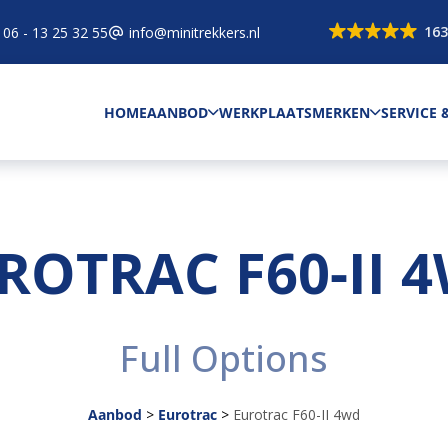
163
06 - 13 25 32 55
info@minitrekkers.nl
HOME
AANBOD
WERKPLAATS
MERKEN
SERVICE
ROTRAC F60-II 
Full Options
Aanbod
>
Eurotrac
>
Eurotrac F60-II 4wd