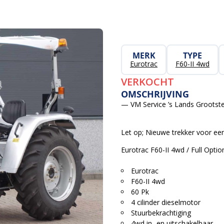
MERK
TYPE
Eurotrac
F60-II 4wd
VERKOCHT
OMSCHRIJVING
— VM Service ’s Lands Grootste
Let op; Nieuwe trekker voor een 
Eurotrac F60-II 4wd / Full Optio
Eurotrac
F60-II 4wd
60 Pk
4 cilinder dieselmotor
Stuurbekrachtiging
4wd in- en uitschakelbaar