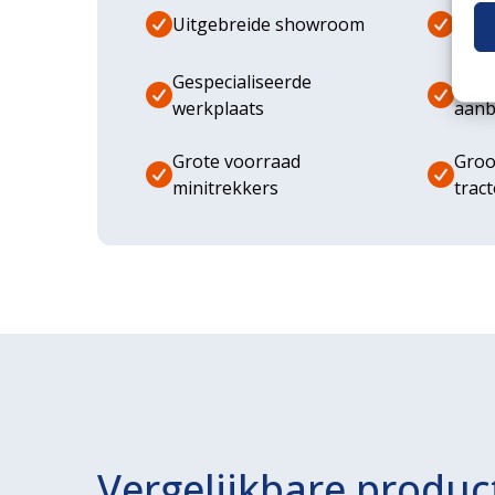
Uitgebreide showroom
Eige
Gespecialiseerde
Dive
werkplaats
aanb
Grote voorraad
Groo
minitrekkers
trac
Vergelijkbare produc