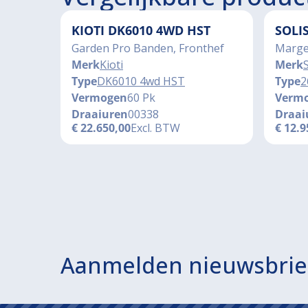
KIOTI DK6010 4WD HST
SOLI
Garden Pro Banden, Fronthef
Marge
Merk
Kioti
Merk
S
Type
DK6010 4wd HST
Type
2
Vermogen
60 Pk
Verm
Draaiuren
00338
Draai
€
22.650,00
Excl. BTW
€
12.9
Aanmelden nieuwsbrie