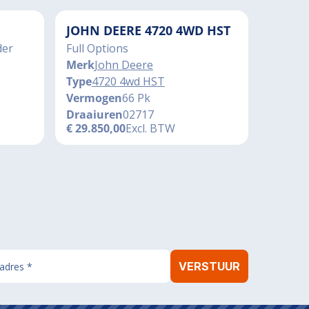
JOHN DEERE 4720 4WD HST
der
Full Options
Merk
John Deere
Type
4720 4wd HST
Vermogen
66 Pk
Draaiuren
02717
€
29.850,00
Excl. BTW