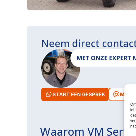
Neem direct contac
MET ONZE EXPERT 
START EEN GESPREK
MAIL 
Om 
inf
dez
ver
nad
Waarom VM Servi