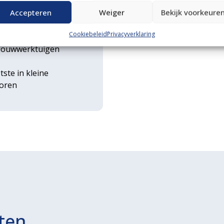
n transportservice
Accepteren
Weiger
Bekijk voorkeure
Cookiebeleid
Privacyverklaring
rse
ouwwerktuigen
tste in kleine
toren
ten