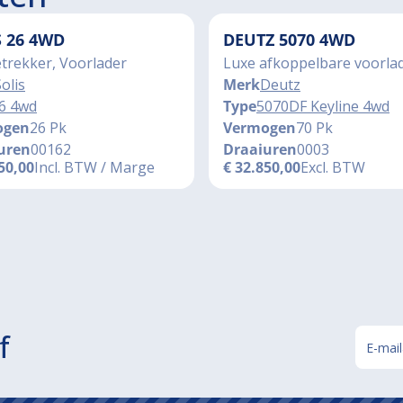
S 26 4WD
DEUTZ 5070 4WD
trekker, Voorlader
Luxe afkoppelbare voorla
olis
Merk
Deutz
6 4wd
Type
5070DF Keyline 4wd
ogen
26 Pk
Vermogen
70 Pk
uren
00162
Draaiuren
0003
50,00
Incl. BTW / Marge
€
32.850,00
Excl. BTW
f