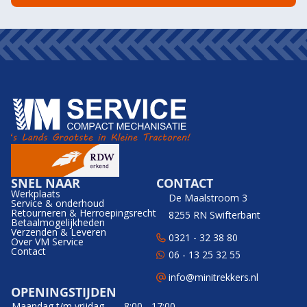
SNEL NAAR
CONTACT
Werkplaats
De Maalstroom 3
Service & onderhoud
Retourneren & Herroepingsrecht
8255 RN Swifterbant
Betaalmogelijkheden
Verzenden & Leveren
0321 - 32 38 80
Over VM Service
Contact
06 - 13 25 32 55
info@minitrekkers.nl
OPENINGSTIJDEN
Maandag t/m vrijdag
8:00 - 17:00