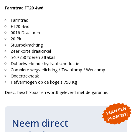
Farmtrac FT20 4wd
Farmtrac
FT20 4wd
0016 Draaiuren
20 Pk
Stuurbekrachting
Zeer korte draaicirkel
540/750 toeren aftakas
Dubbelwerkende hydraulische fuctie
Complete wegverlichting / Zwaailamp / Werklamp
Ondertrekhaak
Hefvermogen op de kogels 750 Kg
Direct beschikbaar en wordt geleverd met de garantie.
P
L
A
N
E
E
N
P
R
O
E
F
RI
T!
Neem direct