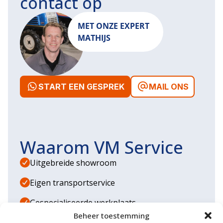
contact op
MET ONZE EXPERT
MATHIJS
START EEN GESPREK
MAIL ONS
Waarom VM Service
Uitgebreide showroom
Eigen transportservice
Gespecialiseerde werkplaats
Beheer toestemming
Diverse aanbouwwerktuigen