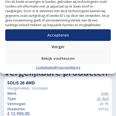
Om de beste ervaringen te bieden, gebruiken wij technologieën zoals
cookies om informatie over je apparaat op te slaan en/of te
Grote voorraad minitrekkers
raadplegen. Door in te stemmen met deze technologieën kunnen wij
gegevens zoals surfgedrag of unieke ID's op deze site verwerken. Als je
Grootste in kleine tractoren
geen toestemming geeft of uw toestemming intrekt, kan dit een
nadelige invloed hebben op bepaalde functies en mogelijkheden.
Accepteren
Weiger
Bekijk voorkeuren
Cookiebeleid
Privacyverklaring
Vergelijkbare producten
SOLIS 26 4WD
Margetrekker, Voorlader
Merk
Solis
Type
26 4wd
Vermogen
26 Pk
Draaiuren
00162
€
12.950,00