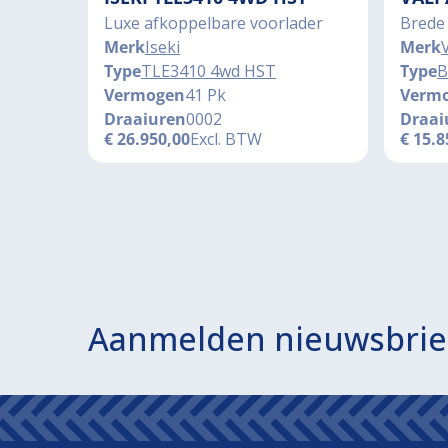
Luxe afkoppelbare voorlader
Brede
Merk
Iseki
Merk
Type
TLE3410 4wd HST
Type
B
Vermogen
41 Pk
Verm
Draaiuren
0002
Draai
€
26.950,00
Excl. BTW
€
15.8
Aanmelden nieuwsbrie