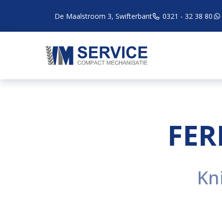
De Maalstroom 3, Swifterbant
0321 - 32 38 80
FER
Kn