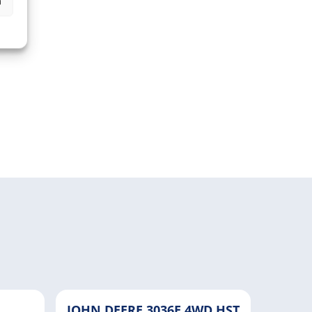
n
JOHN DEERE 3036E 4WD HST