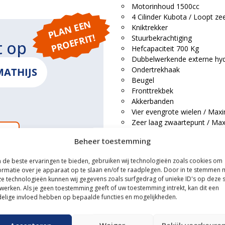
Motorinhoud 1500cc
4 Cilinder Kubota / Loopt zeer
P
L
A
N
E
E
N
P
R
O
E
F
RI
Kniktrekker
T!
Stuurbekrachtiging
t op
Hefcapaciteit 700 Kg
Dubbelwerkende externe hydr
Ondertrekhaak
MATHIJS
Beugel
Fronttrekbek
Akkerbanden
Vier evengrote wielen / Maxim
Zeer laag zwaartepunt / Maxi
ONS
Buitenwerkse breedte slech
Beheer toestemming
de beste ervaringen te bieden, gebruiken wij technologieën zoals cookies om
Voorzien van algehele servicebe
ormatie over je apparaat op te slaan en/of te raadplegen. Door in te stemmen 
e technologieën kunnen wij gegevens zoals surfgedrag of unieke ID's op deze s
ce
werken. Als je geen toestemming geeft of uw toestemming intrekt, kan dit een
elige invloed hebben op bepaalde functies en mogelijkheden.
n transportservice