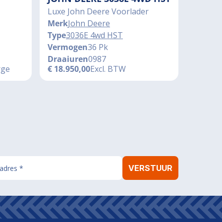
Luxe John Deere Voorlader
Merk
John Deere
Type
3036E 4wd HST
Vermogen
36 Pk
Draaiuren
0987
rge
€
18.950,00
Excl. BTW