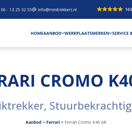
163
06 - 13 25 32 55
info@minitrekkers.nl
HOME
AANBOD
WERKPLAATS
MERKEN
SERVICE
RARI CROMO K4
iktrekker, Stuurbekrachtig
Aanbod
>
Ferrari
>
Ferrari Cromo K40 AR