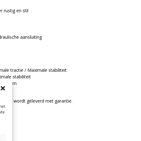
 rustig en stil
aulische aansluiting
ale tractie / Maximale stabiliteit
male stabiliteit
ts 102cm
urt en wordt geleverd met garantie.
met
ite