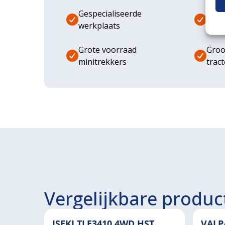
Gespecialiseerde
Dive
werkplaats
aanb
Grote voorraad
Groo
minitrekkers
trac
Vergelijkbare produc
ISEKI TLE3410 4WD HST
VALP