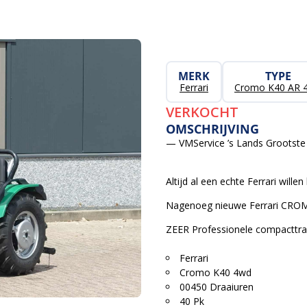
MERK
TYPE
Ferrari
Cromo K40 AR 
VERKOCHT
OMSCHRIJVING
— VMService ’s Lands Grootste 
Altijd al een echte Ferrari wille
Nagenoeg nieuwe Ferrari CROMO
ZEER Professionele compacttra
Ferrari
Cromo K40 4wd
00450 Draaiuren
40 Pk