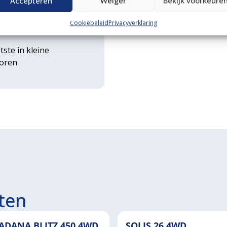
Accepteren
Weiger
Bekijk voorkeure
rse
Cookiebeleid
Privacyverklaring
ouwwerktuigen
tste in kleine
toren
ten
ADANA BLITZ 450 4WD
SOLIS 26 4WD