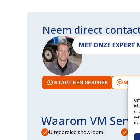
Neem direct contac
MET ONZE EXPERT 
START EEN GESPREK
MAIL 
Om 
inf
dez
Waarom VM Servi
ver
nad
Uitgebreide showroom
Eige