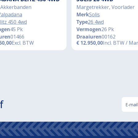
 Akkerbanden
Margetrekker, Voorlader
Valpadana
Merk
Solis
litz 450 4wd
Type
26 4wd
ogen
45 Pk
Vermogen
26 Pk
uren
01466
Draaiuren
00162
50,00
Excl. BTW
€
12.950,00
Incl. BTW / Ma
f