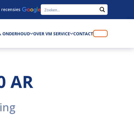
 recensies
 & ONDERHOUD
OVER VM SERVICE
CONTACT
0 AR
ing