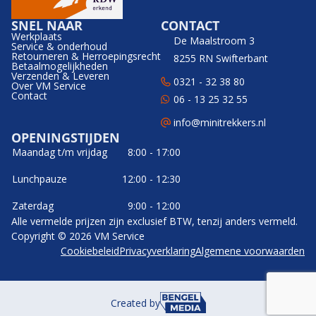
SNEL NAAR
CONTACT
Werkplaats
De Maalstroom 3
Service & onderhoud
Retourneren & Herroepingsrecht
8255 RN Swifterbant
Betaalmogelijkheden
Verzenden & Leveren
0321 - 32 38 80
Over VM Service
Contact
06 - 13 25 32 55
info@minitrekkers.nl
OPENINGSTIJDEN
Maandag t/m vrijdag
8:00 - 17:00
Lunchpauze
12:00 - 12:30
Zaterdag
9:00 - 12:00
Alle vermelde prijzen zijn exclusief BTW, tenzij anders vermeld.
Copyright © 2026 VM Service
Cookiebeleid
Privacyverklaring
Algemene voorwaarden
Created by