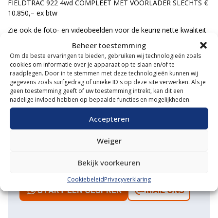
FIELDTRAC 922 4wd COMPLEET MET VOORLADER SLECHTS €
10.850,– ex btw
Zie ook de foto- en videobeelden voor de keurig nette kwaliteit
en afwerking van deze professionele compacttrekker.
Beheer toestemming
Om de beste ervaringen te bieden, gebruiken wij technologieën zoals
cookies om informatie over je apparaat op te slaan en/of te
P
L
A
N
E
E
N
P
R
O
E
F
RI
raadplegen. Door in te stemmen met deze technologieën kunnen wij
T!
gegevens zoals surfgedrag of unieke ID's op deze site verwerken. Als je
Neem direct
geen toestemming geeft of uw toestemming intrekt, kan dit een
nadelige invloed hebben op bepaalde functies en mogelijkheden.
contact op
Accepteren
MET ONZE EXPERT
Weiger
MATHIJS
Bekijk voorkeuren
Cookiebeleid
Privacyverklaring
START EEN GESPREK
MAIL ONS