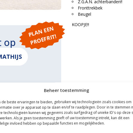
Z.G.A.N. achterbanden!!
Fronttrekbek
Beugel
KOOPJE!!
P
L
A
N
E
E
N
P
R
O
E
F
RI
T!
t op
MATHIJS
Beheer toestemming
ONS
de beste ervaringen te bieden, gebruiken wij technologieën zoals cookies om
ormatie over je apparaat op te slaan en/of te raadplegen. Door in te stemmen 
e technologieën kunnen wij gegevens zoals surfgedrag of unieke ID's op deze s
werken. Als je geen toestemming geeft of uw toestemming intrekt, kan dit een
elige invloed hebben op bepaalde functies en mogelijkheden.
ce