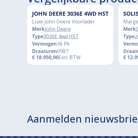
JOHN DEERE 3036E 4WD HST
SOLI
Luxe John Deere Voorlader
Marge
Merk
John Deere
Merk
S
Type
3036E 4wd HST
Type
2
Vermogen
36 Pk
Verm
Draaiuren
0987
Draai
€
18.950,00
Excl. BTW
€
12.9
Aanmelden nieuwsbrie