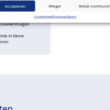
n transportservice
Accepteren
Weiger
Bekijk voorkeure
Cookiebeleid
Privacyverklaring
rse
ouwwerktuigen
tste in kleine
toren
ten