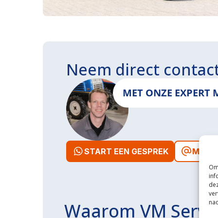
Neem direct contac
MET ONZE EXPERT 
START EEN GESPREK
MAIL 
Om 
inf
dez
ver
nad
Waarom VM Servi