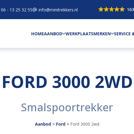
163
06 - 13 25 32 55
info@minitrekkers.nl
HOME
AANBOD
WERKPLAATS
MERKEN
SERVICE
FORD 3000 2WD
Smalspoortrekker
Aanbod
>
Ford
>
Ford 3000 2wd