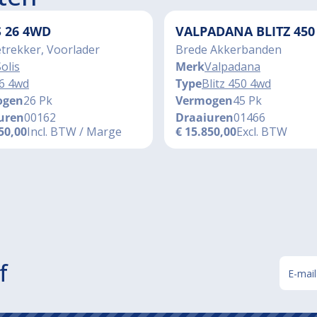
S 26 4WD
VALPADANA BLITZ 450
trekker, Voorlader
Brede Akkerbanden
olis
Merk
Valpadana
6 4wd
Type
Blitz 450 4wd
ogen
26 Pk
Vermogen
45 Pk
uren
00162
Draaiuren
01466
50,00
Incl. BTW / Marge
€
15.850,00
Excl. BTW
f