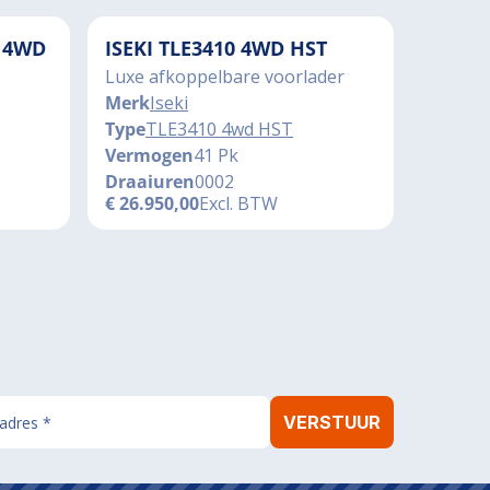
 4WD
ISEKI TLE3410 4WD HST
Luxe afkoppelbare voorlader
Merk
Iseki
Type
TLE3410 4wd HST
Vermogen
41 Pk
Draaiuren
0002
€
26.950,00
Excl. BTW