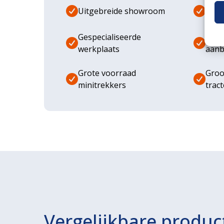
Uitgebreide showroom
Eige
Gespecialiseerde
Dive
werkplaats
aanb
Grote voorraad
Groo
minitrekkers
trac
Vergelijkbare produc