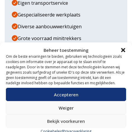
Eigen transportservice
Gespecialiseerde werkplaats
Diverse aanbouwwerktuigen
Grote voorraad minitrekkers
Grootste in kleine tractoren
Beheer toestemming
Om de beste ervaringen te bieden, gebruiken wij technologieën zoals
cookies om informatie over je apparaat op te slaan en/of te
raadplegen. Door in te stemmen met deze technologieën kunnen wij
gegevens zoals surfgedrag of unieke ID's op deze site verwerken. Als je
geen toestemming geeft of uw toestemming intrekt, kan dit een
nadelige invloed hebben op bepaalde functies en mogelijkheden.
Accepteren
Vergelijkbare producten
Weiger
INTERMAC BLADBLAZER
Bekijk voorkeuren
Compleet met aftakas
Cookiebeleid
Privacyverklaring