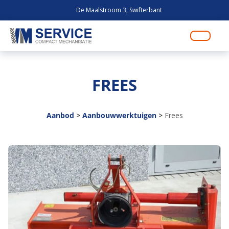
De Maalstroom 3, Swifterbant
FREES
Aanbod
>
Aanbouwwerktuigen
>
Frees