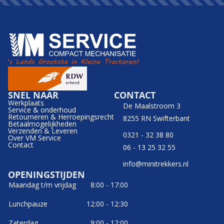
SNEL NAAR
CONTACT
Werkplaats
De Maalstroom 3
Service & onderhoud
Retourneren & Herroepingsrecht
8255 RN Swifterbant
Betaalmogelijkheden
Verzenden & Leveren
0321 - 32 38 80
Over VM Service
Contact
06 - 13 25 32 55
info@minitrekkers.nl
OPENINGSTIJDEN
Maandag t/m vrijdag
8:00 - 17:00
Lunchpauze
12:00 - 12:30
Zaterdag
9:00 - 12:00