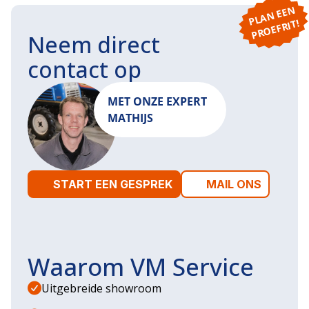
P
L
A
N
E
E
N
P
R
O
E
F
RI
T!
Neem direct
contact op
MET ONZE EXPERT
MATHIJS
START EEN GESPREK
MAIL ONS
Waarom VM Service
Uitgebreide showroom