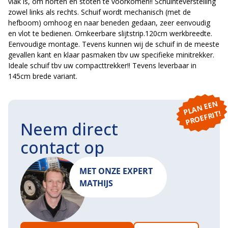
vlak is, om horten en stoten te voorkomen!! Schuinteverstelling
zowel links als rechts. Schuif wordt mechanisch (met de
hefboom) omhoog en naar beneden gedaan, zeer eenvoudig
en vlot te bedienen. Omkeerbare slijtstrip.120cm werkbreedte.
Eenvoudige montage. Tevens kunnen wij de schuif in de meeste
gevallen kant en klaar pasmaken tbv uw specifieke minitrekker.
Ideale schuif tbv uw compacttrekker!! Tevens leverbaar in
145cm brede variant.
P
L
A
N
E
E
N
P
R
O
E
F
RI
T!
Neem direct
contact op
MET ONZE EXPERT
MATHIJS