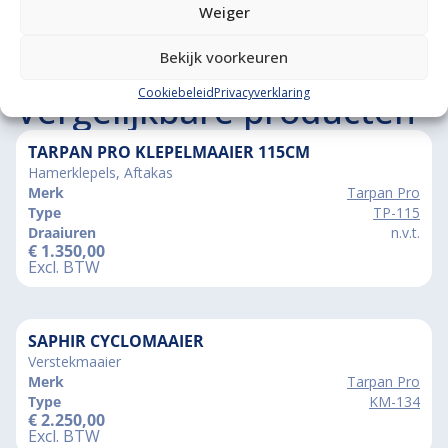
Weiger
Bekijk voorkeuren
Cookiebeleid
Privacyverklaring
Vergelijkbare producten
TARPAN PRO KLEPELMAAIER 115CM
Hamerklepels, Aftakas
Merk
Tarpan Pro
Type
TP-115
Draaiuren
n.v.t.
€
1.350,00
Excl. BTW
SAPHIR CYCLOMAAIER
Verstekmaaier
Merk
Tarpan Pro
Type
KM-134
€
2.250,00
Excl. BTW