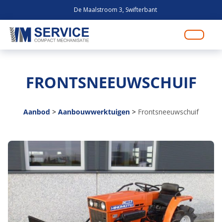
De Maalstroom 3, Swifterbant
FRONTSNEEUWSCHUIF
Aanbod
>
Aanbouwwerktuigen
>
Frontsneeuwschuif