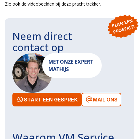
Zie ook de videobeelden bij deze pracht trekker.
P
L
A
N
E
E
N
P
R
O
E
F
RI
T!
Neem direct
contact op
MET ONZE EXPERT
MATHIJS
START EEN GESPREK
MAIL ONS
Waarom VM Service