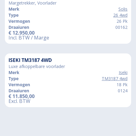
Margetrekker, Voorlader
Merk
Solis
Type
26 4wd
Vermogen
26 Pk
Draaiuren
00162
€
12.950,00
Incl. BTW / Marge
ISEKI TM3187 4WD
Luxe afkoppelbare voorlader
Merk
Iseki
Type
TM3187 4wd
Vermogen
18 Pk
Draaiuren
0124
€
11.850,00
Excl. BTW