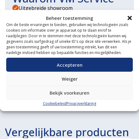
Uitgebreide showroom
Beheer toestemming
Eigen transportservice
Om de beste ervaringen te bieden, gebruiken wij technologieën zoals
cookies om informatie over je apparaat op te slaan en/of te
Gespecialiseerde werkplaats
raadplegen. Door in te stemmen met deze technologieën kunnen wij
gegevens zoals surfgedrag of unieke ID's op deze site verwerken. Als je
Diverse aanbouwwerktuigen
geen toestemming geeft of uw toestemming intrekt, kan dit een
nadelige invloed hebben op bepaalde functies en mogelijkheden.
Grote voorraad minitrekkers
Accepteren
Grootste in kleine tractoren
Weiger
Bekijk voorkeuren
Cookiebeleid
Privacyverklaring
Vergelijkbare producten