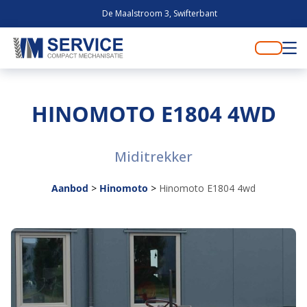
De Maalstroom 3, Swifterbant
HINOMOTO E1804 4WD
Miditrekker
Aanbod
>
Hinomoto
>
Hinomoto E1804 4wd