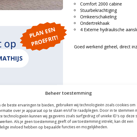
Comfort 2000 cabine
Stuurbekrachtiging
Omkeerschakeling
Ondertrekhaak
P
L
A
N
E
E
N
P
R
O
E
F
RI
4 Externe hydraulische aansl
T!
t op
Goed werkend geheel, direct inz
MATHIJS
Beheer toestemming
ONS
de beste ervaringen te bieden, gebruiken wij technologieën zoals cookies om
ormatie over je apparaat op te slaan en/of te raadplegen. Door in te stemmen 
e technologieën kunnen wij gegevens zoals surfgedrag of unieke ID's op deze s
werken. Als je geen toestemming geeft of uw toestemming intrekt, kan dit een
elige invloed hebben op bepaalde functies en mogelijkheden.
ce