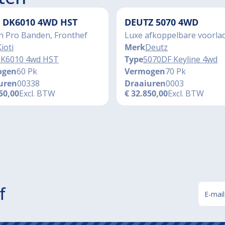
I DK6010 4WD HST
DEUTZ 5070 4WD
n Pro Banden, Fronthef
Luxe afkoppelbare voorla
ioti
Merk
Deutz
K6010 4wd HST
Type
5070DF Keyline 4wd
ogen
60 Pk
Vermogen
70 Pk
uren
00338
Draaiuren
0003
50,00
Excl. BTW
€
32.850,00
Excl. BTW
f