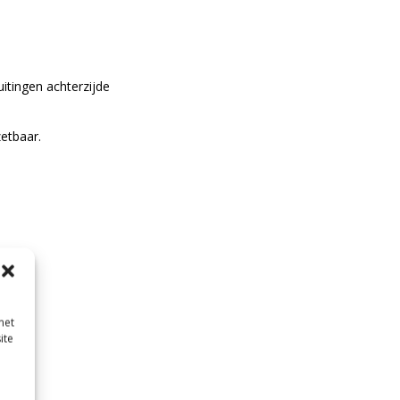
uitingen achterzijde
etbaar.
met
ite