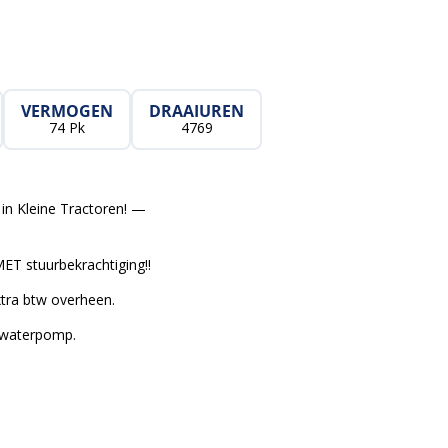
VERMOGEN
DRAAIUREN
74 Pk
4769
in Kleine Tractoren! —
ET stuurbekrachtiging!!
ra btw overheen.
e waterpomp.