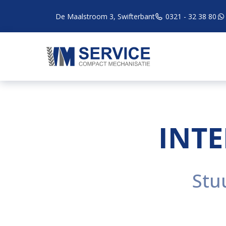
De Maalstroom 3, Swifterbant
0321 - 32 38 80
INT
Stu