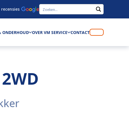
 recensies
 & ONDERHOUD
OVER VM SERVICE
CONTACT
 2WD
kker