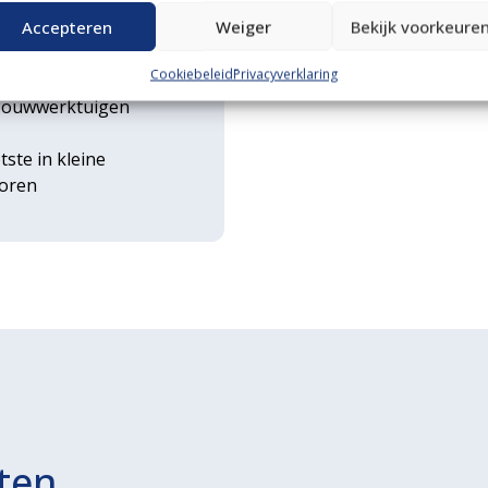
n transportservice
Accepteren
Weiger
Bekijk voorkeure
Cookiebeleid
Privacyverklaring
rse
ouwwerktuigen
tste in kleine
toren
ten