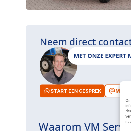
Neem direct contac
MET ONZE EXPERT 
START EEN GESPREK
MAIL 
Om 
inf
dez
ver
nad
Waarom VM Servi