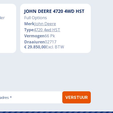
JOHN DEERE 4720 4WD HST
der
Full Options
Merk
John Deere
Type
4720 4wd HST
Vermogen
66 Pk
Draaiuren
02717
€
29.850,00
Excl. BTW