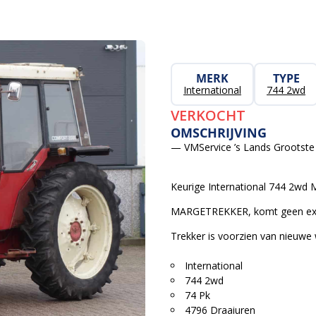
MERK
TYPE
International
744 2wd
VERKOCHT
OMSCHRIJVING
— VMService ’s Lands Grootste 
Keurige International 744 2wd M
MARGETREKKER, komt geen ext
Trekker is voorzien van nieuw
International
744 2wd
74 Pk
4796 Draaiuren