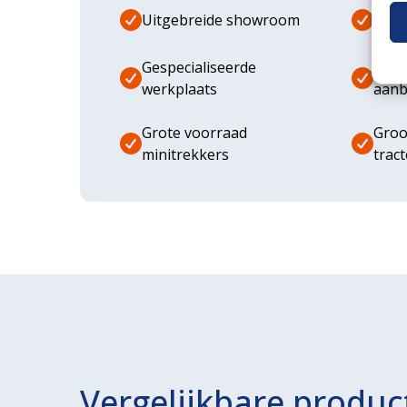
Uitgebreide showroom
Eige
Gespecialiseerde
Dive
werkplaats
aanb
Grote voorraad
Groo
minitrekkers
trac
Vergelijkbare produc