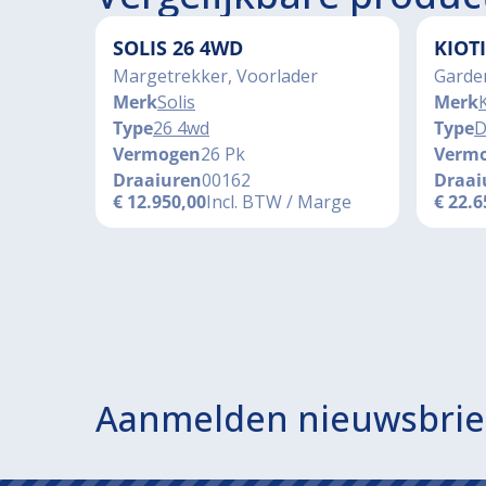
SOLIS 26 4WD
KIOT
Margetrekker, Voorlader
Garde
Merk
Solis
Merk
K
Type
26 4wd
Type
D
Vermogen
26 Pk
Verm
Draaiuren
00162
Draai
€
12.950,00
Incl. BTW / Marge
€
22.6
Aanmelden nieuwsbrie