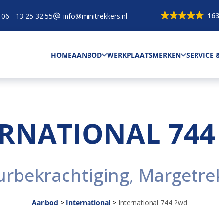
163
06 - 13 25 32 55
info@minitrekkers.nl
HOME
AANBOD
WERKPLAATS
MERKEN
SERVICE
ERNATIONAL 744
urbekrachtiging, Margetre
Aanbod
>
International
>
International 744 2wd