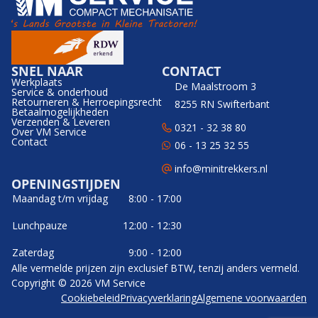
SNEL NAAR
CONTACT
Werkplaats
De Maalstroom 3
Service & onderhoud
Retourneren & Herroepingsrecht
8255 RN Swifterbant
Betaalmogelijkheden
Verzenden & Leveren
0321 - 32 38 80
Over VM Service
Contact
06 - 13 25 32 55
info@minitrekkers.nl
OPENINGSTIJDEN
Maandag t/m vrijdag
8:00 - 17:00
Lunchpauze
12:00 - 12:30
Zaterdag
9:00 - 12:00
Alle vermelde prijzen zijn exclusief BTW, tenzij anders vermeld.
Copyright © 2026 VM Service
Cookiebeleid
Privacyverklaring
Algemene voorwaarden