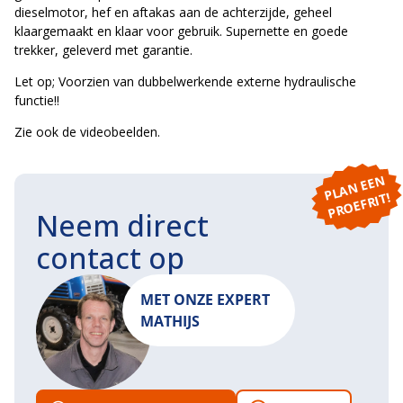
dieselmotor, hef en aftakas aan de achterzijde, geheel
klaargemaakt en klaar voor gebruik. Supernette en goede
trekker, geleverd met garantie.
Let op; Voorzien van dubbelwerkende externe hydraulische
functie!!
Zie ook de videobeelden.
P
L
A
N
E
E
N
P
R
O
E
F
RI
T!
Neem direct
contact op
MET ONZE EXPERT
MATHIJS