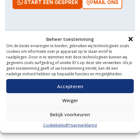
START EEN GESPREK
MAIL ONS
Waarom VM Service
Beheer toestemming
Om de beste ervaringen te bieden, gebruiken wij technologieën zoals
Uitgebreide showroom
cookies om informatie over je apparaat op te slaan en/of te
raadplegen. Door in te stemmen met deze technologieën kunnen wij
Eigen transportservice
gegevens zoals surfgedrag of unieke ID's op deze site verwerken. Als je
geen toestemming geeft of uw toestemming intrekt, kan dit een
nadelige invloed hebben op bepaalde functies en mogelijkheden.
Gespecialiseerde werkplaats
Accepteren
Diverse aanbouwwerktuigen
Grote voorraad minitrekkers
Weiger
Grootste in kleine tractoren
Bekijk voorkeuren
Cookiebeleid
Privacyverklaring