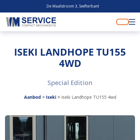
De Maalstroom 3, Swifterbant
ISEKI LANDHOPE TU155
4WD
Special Edition
Aanbod
>
Iseki
>
Iseki Landhope TU155 4wd