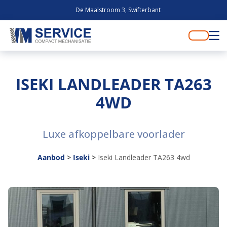
De Maalstroom 3, Swifterbant
ISEKI LANDLEADER TA263
4WD
Luxe afkoppelbare voorlader
Aanbod
>
Iseki
>
Iseki Landleader TA263 4wd