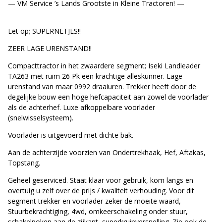
— VM Service ’s Lands Grootste in Kleine Tractoren! —
Let op; SUPERNETJES!!
ZEER LAGE URENSTAND!!
Compacttractor in het zwaardere segment; Iseki Landleader
TA263 met ruim 26 Pk een krachtige alleskunner. Lage
urenstand van maar 0992 draaiuren. Trekker heeft door de
degelijke bouw een hoge hefcapaciteit aan zowel de voorlader
als de achterhef. Luxe afkoppelbare voorlader
(snelwisselsysteem).
Voorlader is uitgevoerd met dichte bak.
Aan de achterzijde voorzien van Ondertrekhaak, Hef, Aftakas,
Topstang.
Geheel geserviced. Staat klaar voor gebruik, kom langs en
overtuig u zelf over de prijs / kwaliteit verhouding. Voor dit
segment trekker en voorlader zeker de moeite waard,
Stuurbekrachtiging, 4wd, omkeerschakeling onder stuur,
schakelpoken aan de zijkant, superkruipversnelling. Zie ook de