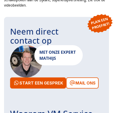
videobeelden.
P
L
A
N
E
E
N
P
R
O
E
F
RI
T!
Neem direct
contact op
MET ONZE EXPERT
MATHIJS
START EEN GESPREK
MAIL ONS