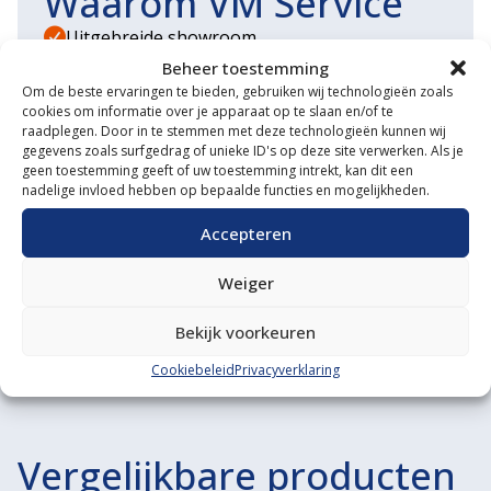
Waarom VM Service
Uitgebreide showroom
Beheer toestemming
Eigen transportservice
Om de beste ervaringen te bieden, gebruiken wij technologieën zoals
cookies om informatie over je apparaat op te slaan en/of te
Gespecialiseerde werkplaats
raadplegen. Door in te stemmen met deze technologieën kunnen wij
gegevens zoals surfgedrag of unieke ID's op deze site verwerken. Als je
Diverse aanbouwwerktuigen
geen toestemming geeft of uw toestemming intrekt, kan dit een
nadelige invloed hebben op bepaalde functies en mogelijkheden.
Grote voorraad minitrekkers
Accepteren
Grootste in kleine tractoren
Weiger
Bekijk voorkeuren
Cookiebeleid
Privacyverklaring
Vergelijkbare producten