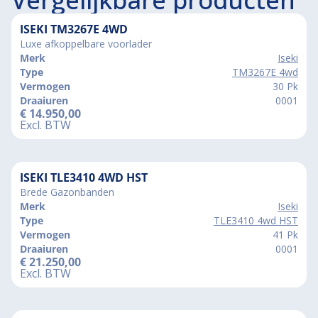
ISEKI TM3267E 4WD
Luxe afkoppelbare voorlader
Merk
Iseki
Type
TM3267E 4wd
Vermogen
30 Pk
Draaiuren
0001
€
14.950,00
Excl. BTW
ISEKI TLE3410 4WD HST
Brede Gazonbanden
Merk
Iseki
Type
TLE3410 4wd HST
Vermogen
41 Pk
Draaiuren
0001
€
21.250,00
Excl. BTW