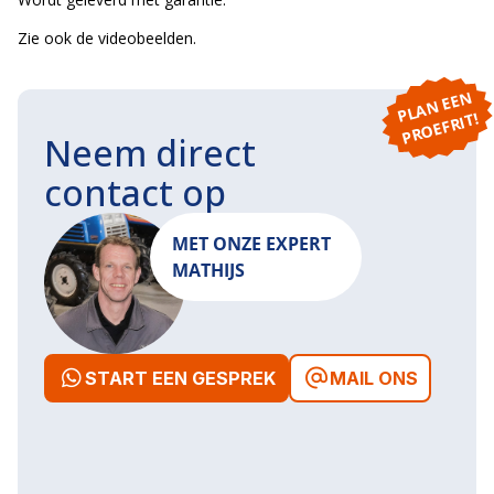
Zie ook de videobeelden.
P
L
A
N
E
E
N
P
R
O
E
F
RI
T!
Neem direct
contact op
MET ONZE EXPERT
MATHIJS
START EEN GESPREK
MAIL ONS