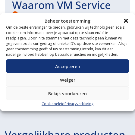
Waarom VM Service
Uitgebreide showroom
Beheer toestemming
Eigen transportservice
Om de beste ervaringen te bieden, gebruiken wij technologieën zoals
cookies om informatie over je apparaat op te slaan en/of te
Gespecialiseerde werkplaats
raadplegen. Door in te stemmen met deze technologieën kunnen wij
gegevens zoals surfgedrag of unieke ID's op deze site verwerken. Als je
geen toestemming geeft of uw toestemming intrekt, kan dit een
Diverse aanbouwwerktuigen
nadelige invloed hebben op bepaalde functies en mogelijkheden.
Grote voorraad minitrekkers
Accepteren
Grootste in kleine tractoren
Weiger
Bekijk voorkeuren
Cookiebeleid
Privacyverklaring
Vergelijkbare producten