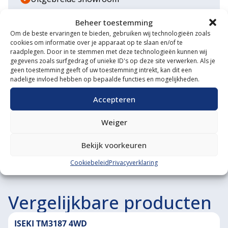
Eigen transportservice
Beheer toestemming
Om de beste ervaringen te bieden, gebruiken wij technologieën zoals
Gespecialiseerde werkplaats
cookies om informatie over je apparaat op te slaan en/of te
raadplegen. Door in te stemmen met deze technologieën kunnen wij
Diverse aanbouwwerktuigen
gegevens zoals surfgedrag of unieke ID's op deze site verwerken. Als je
geen toestemming geeft of uw toestemming intrekt, kan dit een
nadelige invloed hebben op bepaalde functies en mogelijkheden.
Grote voorraad minitrekkers
Accepteren
Grootste in kleine tractoren
Weiger
Bekijk voorkeuren
Cookiebeleid
Privacyverklaring
Vergelijkbare producten
ISEKI TM3187 4WD