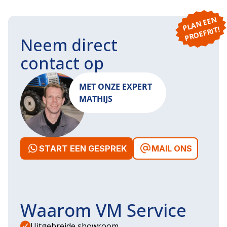
P
L
A
N
E
E
N
P
R
O
E
F
RI
T!
Neem direct
contact op
MET ONZE EXPERT
MATHIJS
START EEN GESPREK
MAIL ONS
Waarom VM Service
Uitgebreide showroom