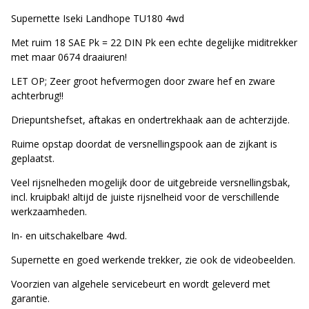
Supernette Iseki Landhope TU180 4wd
Met ruim 18 SAE Pk = 22 DIN Pk een echte degelijke miditrekker
met maar 0674 draaiuren!
LET OP; Zeer groot hefvermogen door zware hef en zware
achterbrug!!
Driepuntshefset, aftakas en ondertrekhaak aan de achterzijde.
Ruime opstap doordat de versnellingspook aan de zijkant is
geplaatst.
Veel rijsnelheden mogelijk door de uitgebreide versnellingsbak,
incl. kruipbak! altijd de juiste rijsnelheid voor de verschillende
werkzaamheden.
In- en uitschakelbare 4wd.
Supernette en goed werkende trekker, zie ook de videobeelden.
Voorzien van algehele servicebeurt en wordt geleverd met
garantie.