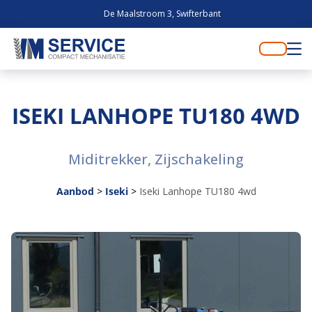
De Maalstroom 3, Swifterbant
ISEKI LANHOPE TU180 4WD
Miditrekker, Zijschakeling
Aanbod
>
Iseki
>
Iseki Lanhope TU180 4wd