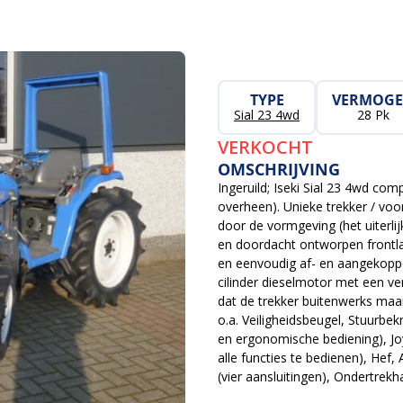
TYPE
VERMOG
Sial 23 4wd
28 Pk
VERKOCHT
OMSCHRIJVING
Ingeruild; Iseki Sial 23 4wd 
overheen). Unieke trekker / voo
door de vormgeving (het uiterli
en doordacht ontworpen frontla
en eenvoudig af- en aangekoppe
cilinder dieselmotor met een ve
dat de trekker buitenwerks maar
o.a. Veiligheidsbeugel, Stuurbek
en ergonomische bediening), Joy
alle functies te bedienen), Hef
(vier aansluitingen), Ondertrekh