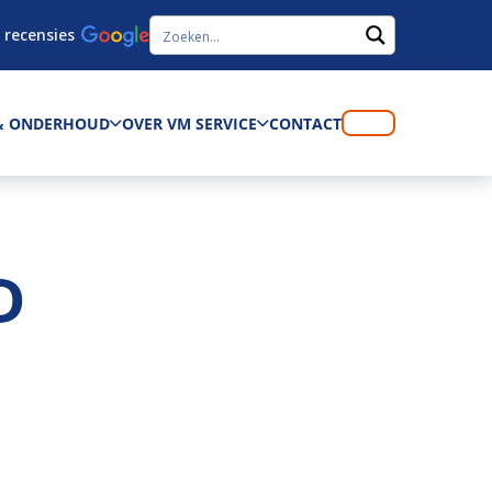
 recensies
 & ONDERHOUD
OVER VM SERVICE
CONTACT
D