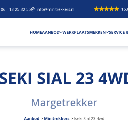
163
06 - 13 25 32 55
info@minitrekkers.nl
HOME
AANBOD
WERKPLAATS
MERKEN
SERVICE
ISEKI SIAL 23 4W
Margetrekker
Aanbod
>
Minitrekkers
>
Iseki Sial 23 4wd