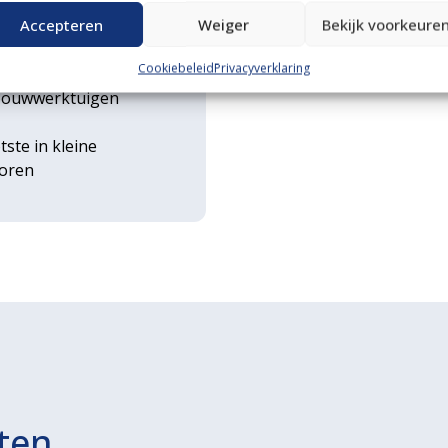
n transportservice
Accepteren
Weiger
Bekijk voorkeure
Cookiebeleid
Privacyverklaring
rse
ouwwerktuigen
tste in kleine
toren
ten