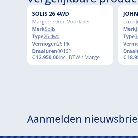
SOLIS 26 4WD
JOHN
Margetrekker, Voorlader
Luxe 
Merk
Solis
Merk
Type
26 4wd
Type
3
Vermogen
26 Pk
Verm
Draaiuren
00162
Draai
€
12.950,00
Incl. BTW / Marge
€
18.9
Aanmelden nieuwsbrie