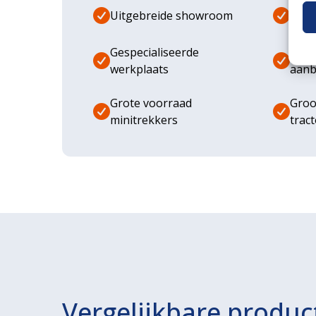
Uitgebreide showroom
Eige
Gespecialiseerde
Dive
werkplaats
aanb
Grote voorraad
Groo
minitrekkers
trac
Vergelijkbare produc