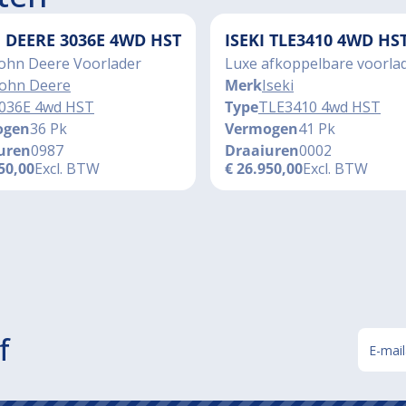
 DEERE 3036E 4WD HST
ISEKI TLE3410 4WD HS
John Deere Voorlader
Luxe afkoppelbare voorla
John Deere
Merk
Iseki
036E 4wd HST
Type
TLE3410 4wd HST
ogen
36 Pk
Vermogen
41 Pk
uren
0987
Draaiuren
0002
50,00
Excl. BTW
€
26.950,00
Excl. BTW
f