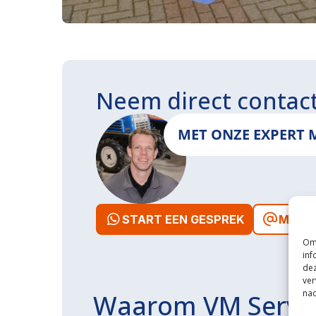
Neem direct contac
MET ONZE EXPERT 
START EEN GESPREK
MAIL 
Om 
inf
dez
ver
nad
Waarom VM Servi