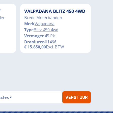
T
VALPADANA BLITZ 450 4WD
der
Brede Akkerbanden
Merk
Valpadana
Type
Blitz 450 4wd
Vermogen
45 Pk
Draaiuren
01466
€
15.850,00
Excl. BTW