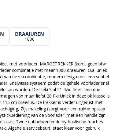
EN
DRAAIUREN
1000
compleet met voorlader. MARGETREKKER (komt geen btw
rlader combinatie met maar 1000 draaiuren. O.a. uniek
jk) van deze combinatie, modern design met een subtiel
der. Snelwisselsysteem zodat de gehele voorlader snel
ld kan worden. De Iseki Sial 21 4wd heeft een drie
rmogen van maar liefst 28 Pk! Uniek in deze pk klasse is
 115 cm breed is. De trekker is verder uitgerust met
rachtiging, Zijschakeling (zorgt voor een ruime opstap
stickbediening van de voorlader (met een handle zijn
, Aftakas, Twee dubbelwerkende hydraulische functies
aak, Algehele servicebeurt, staat klaar voor gebruik.