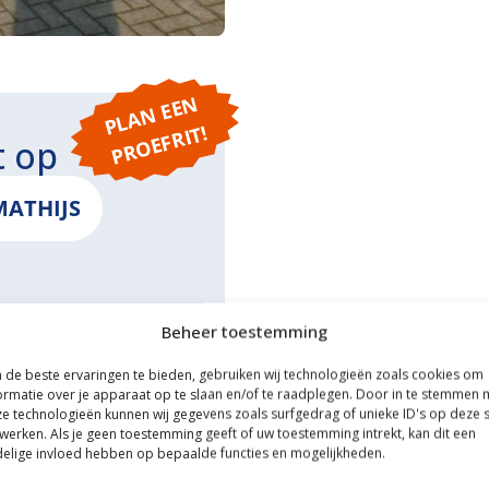
P
L
A
N
E
E
N
P
R
O
E
F
RI
T!
t op
MATHIJS
Beheer toestemming
ONS
de beste ervaringen te bieden, gebruiken wij technologieën zoals cookies om
ormatie over je apparaat op te slaan en/of te raadplegen. Door in te stemmen 
e technologieën kunnen wij gegevens zoals surfgedrag of unieke ID's op deze s
werken. Als je geen toestemming geeft of uw toestemming intrekt, kan dit een
elige invloed hebben op bepaalde functies en mogelijkheden.
ce