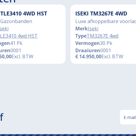
I TLE3410 4WD HST
ISEKI TM3267E 4WD
 Gazonbanden
Luxe afkoppelbare voorla
seki
Merk
Iseki
LE3410 4wd HST
Type
TM3267E 4wd
ogen
41 Pk
Vermogen
30 Pk
uren
0001
Draaiuren
0001
50,00
Excl. BTW
€
14.950,00
Excl. BTW
f