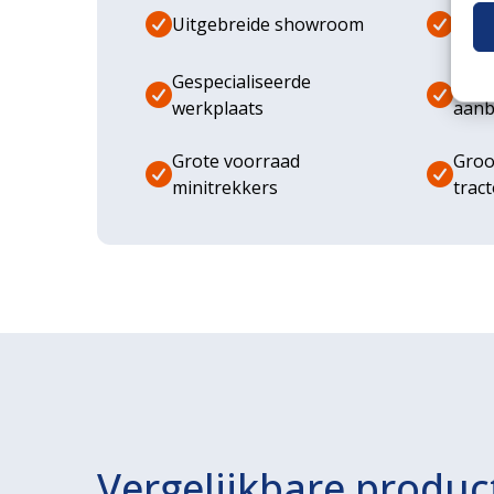
Uitgebreide showroom
Eige
Gespecialiseerde
Dive
werkplaats
aanb
Grote voorraad
Groo
minitrekkers
trac
Vergelijkbare produc