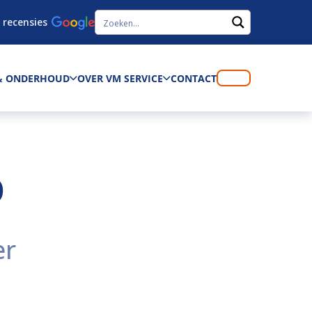
 recensies
 & ONDERHOUD
OVER VM SERVICE
CONTACT
D
er