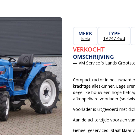
MERK
TYPE
Iseki
TA247 4wd
VERKOCHT
OMSCHRIJVING
— VM Service ’s Lands Grootste
Compacttractor in het zwaarde
krachtige alleskunner. Lage ur
degelijke bouw een hoge hefcapa
afkoppelbare voorlader (snelwi
Voorlader is uitgevoerd met dic
Aan de achterzijde voorzien van
Geheel geserviced. Staat klaar v