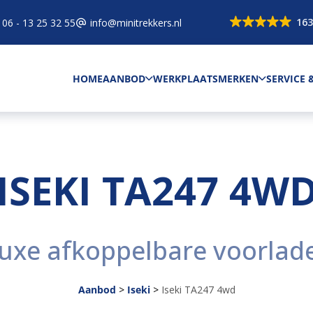
163
06 - 13 25 32 55
info@minitrekkers.nl
HOME
AANBOD
WERKPLAATS
MERKEN
SERVICE
ISEKI TA247 4W
uxe afkoppelbare voorlad
Aanbod
>
Iseki
>
Iseki TA247 4wd