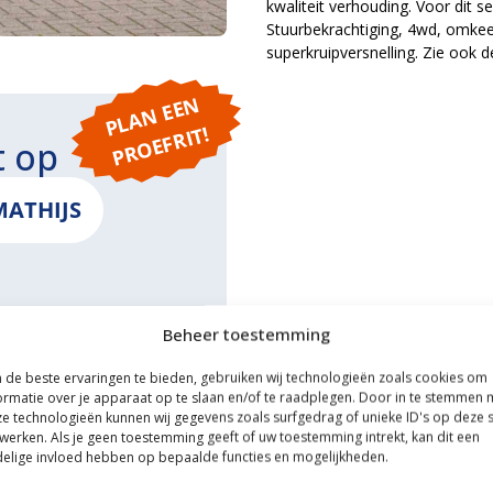
kwaliteit verhouding. Voor dit 
Stuurbekrachtiging, 4wd, omkee
superkruipversnelling. Zie ook 
P
L
A
N
E
E
N
P
R
O
E
F
RI
T!
t op
MATHIJS
Beheer toestemming
ONS
de beste ervaringen te bieden, gebruiken wij technologieën zoals cookies om
ormatie over je apparaat op te slaan en/of te raadplegen. Door in te stemmen 
e technologieën kunnen wij gegevens zoals surfgedrag of unieke ID's op deze s
werken. Als je geen toestemming geeft of uw toestemming intrekt, kan dit een
elige invloed hebben op bepaalde functies en mogelijkheden.
ce