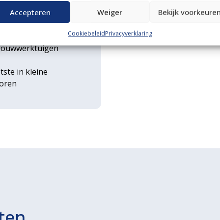
n transportservice
Accepteren
Weiger
Bekijk voorkeure
Cookiebeleid
Privacyverklaring
rse
ouwwerktuigen
tste in kleine
toren
ten