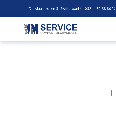
De Maalstroom 3, Swifterbant
0321 - 32 38 80
L