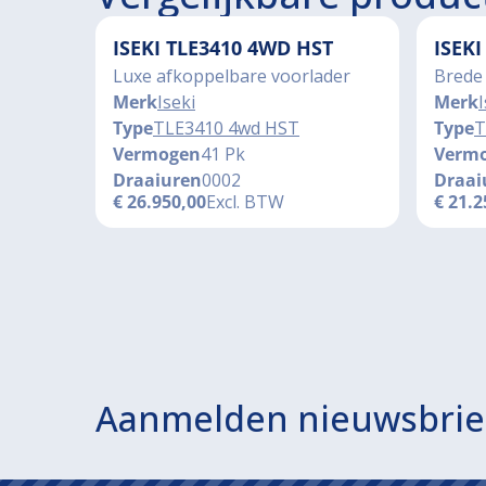
ISEKI TLE3410 4WD HST
ISEK
Luxe afkoppelbare voorlader
Brede
Merk
Iseki
Merk
I
Type
TLE3410 4wd HST
Type
T
Vermogen
41 Pk
Verm
Draaiuren
0002
Draai
€
26.950,00
Excl. BTW
€
21.2
Aanmelden nieuwsbrie