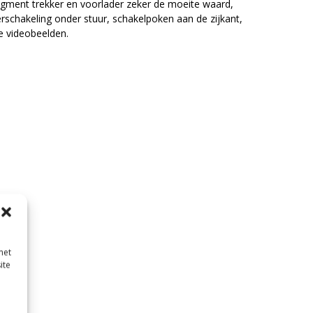
segment trekker en voorlader zeker de moeite waard,
rschakeling onder stuur, schakelpoken aan de zijkant,
de videobeelden.
met
ite