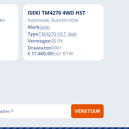
ISEKI TM4270 4WD HST
der
Automaat, Autothrottle
Merk
Iseki
Type
TM4270 HST 4wd
Vermogen
30 Pk
Draaiuren
0001
€
17.600,00
Excl. BTW