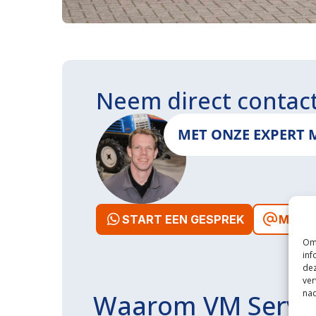
Neem direct contac
MET ONZE EXPERT 
START EEN GESPREK
MAIL 
Om 
inf
dez
ver
nad
Waarom VM Servi