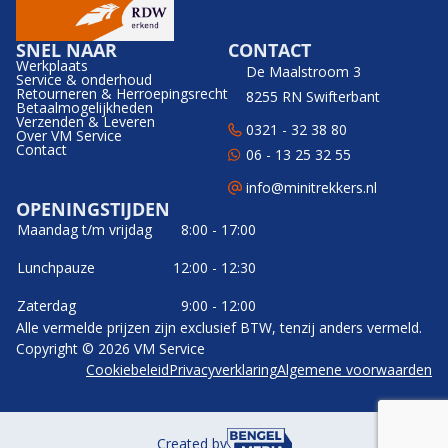
SNEL NAAR
CONTACT
Werkplaats
De Maalstroom 3
Service & onderhoud
Retourneren & Herroepingsrecht
8255 RN Swifterbant
Betaalmogelijkheden
Verzenden & Leveren
0321 - 32 38 80
Over VM Service
Contact
06 - 13 25 32 55
info@minitrekkers.nl
OPENINGSTIJDEN
Maandag t/m vrijdag
8:00 - 17:00
Lunchpauze
12:00 - 12:30
Zaterdag
9:00 - 12:00
Alle vermelde prijzen zijn exclusief BTW, tenzij anders vermeld.
Copyright © 2026 VM Service
Cookiebeleid
Privacyverklaring
Algemene voorwaarden
Created by