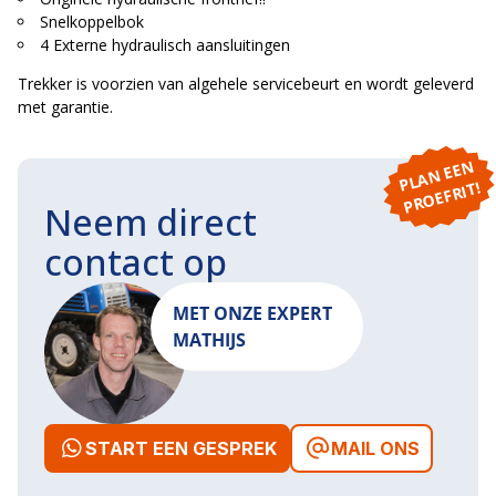
Snelkoppelbok
4 Externe hydraulisch aansluitingen
Trekker is voorzien van algehele servicebeurt en wordt geleverd
met garantie.
P
L
A
N
E
E
N
P
R
O
E
F
RI
T!
Neem direct
contact op
MET ONZE EXPERT
MATHIJS
START EEN GESPREK
MAIL ONS