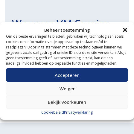
Waarom VM Service
Beheer toestemming
Uitgebreide showroom
Om de beste ervaringen te bieden, gebruiken wij technologieën zoals
cookies om informatie over je apparaat op te slaan en/of te
Eigen transportservice
raadplegen. Door in te stemmen met deze technologieën kunnen wij
gegevens zoals surfgedrag of unieke ID's op deze site verwerken. Als je
Gespecialiseerde werkplaats
geen toestemming geeft of uw toestemming intrekt, kan dit een
nadelige invloed hebben op bepaalde functies en mogelijkheden.
Diverse aanbouwwerktuigen
Accepteren
Grote voorraad minitrekkers
Weiger
Grootste in kleine tractoren
Bekijk voorkeuren
Cookiebeleid
Privacyverklaring