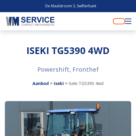
De Maalstroom 3, Swifterbant
ISEKI TG5390 4WD
Powershift, Fronthef
Aanbod
>
Iseki
>
Iseki TG5390 4wd