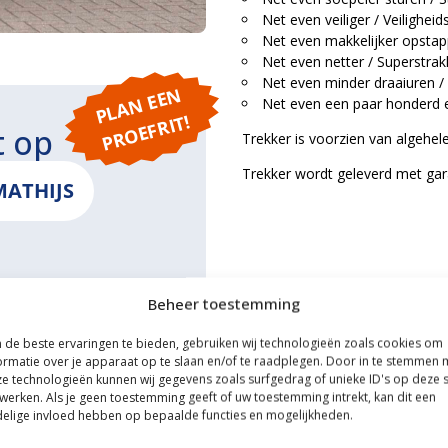
Net even veiliger / Veilighei
Net even makkelijker opstapp
Net even netter / Superstrak
Net even minder draaiuren /
P
L
A
N
E
E
N
P
R
O
E
F
RI
Net even een paar honderd e
T!
t op
Trekker is voorzien van algehele
Trekker wordt geleverd met gar
MATHIJS
Beheer toestemming
ONS
de beste ervaringen te bieden, gebruiken wij technologieën zoals cookies om
ormatie over je apparaat op te slaan en/of te raadplegen. Door in te stemmen 
e technologieën kunnen wij gegevens zoals surfgedrag of unieke ID's op deze s
werken. Als je geen toestemming geeft of uw toestemming intrekt, kan dit een
elige invloed hebben op bepaalde functies en mogelijkheden.
ce