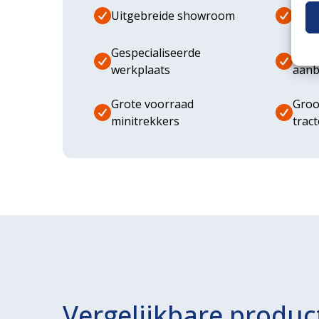
Uitgebreide showroom
Eige
Gespecialiseerde
Dive
werkplaats
aanb
Grote voorraad
Groo
minitrekkers
trac
Vergelijkbare produc