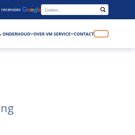
 recensies
 & ONDERHOUD
OVER VM SERVICE
CONTACT
ing