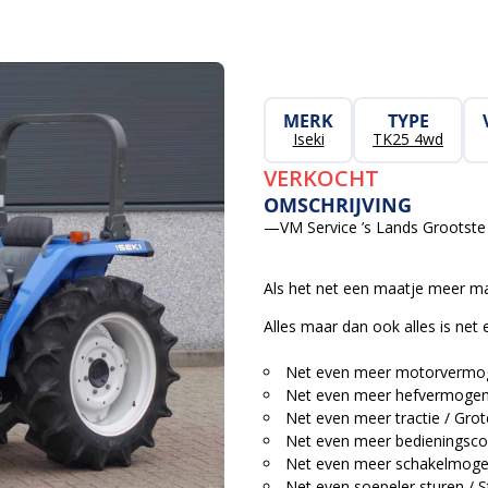
MERK
TYPE
Iseki
TK25 4wd
VERKOCHT
OMSCHRIJVING
—VM Service ’s Lands Grootste 
Als het net een maatje meer ma
Alles maar dan ook alles is net
Net even meer motorvermog
Net even meer hefvermogen
Net even meer tractie / Gro
Net even meer bedieningsco
Net even meer schakelmogel
Net even soepeler sturen / S