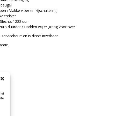
dsbeugel
en / Vlakke vloer en zijschakeling
ke trekker
 Slechts 1222 uur
uro duurder / Hadden wij er graag voor over
 servicebeurt en is direct inzetbaar.
antie.
met
ite