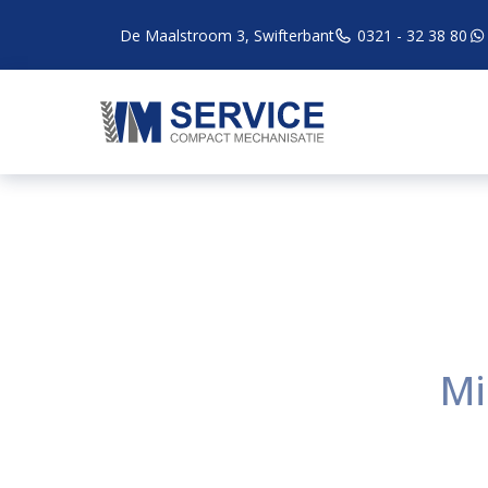
De Maalstroom 3, Swifterbant
0321 - 32 38 80
Mi