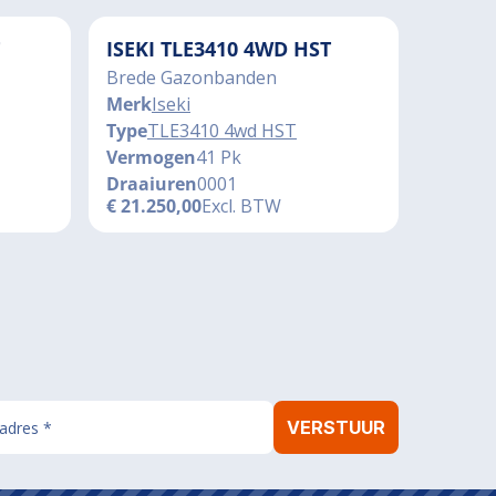
ISEKI TLE3410 4WD HST
Brede Gazonbanden
Merk
Iseki
Type
TLE3410 4wd HST
Vermogen
41 Pk
Draaiuren
0001
€
21.250,00
Excl. BTW