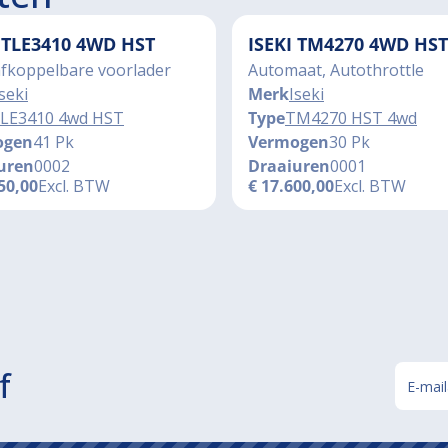
I TLE3410 4WD HST
ISEKI TM4270 4WD HST
afkoppelbare voorlader
Automaat, Autothrottle
seki
Merk
Iseki
LE3410 4wd HST
Type
TM4270 HST 4wd
ogen
41 Pk
Vermogen
30 Pk
uren
0002
Draaiuren
0001
50,00
Excl. BTW
€
17.600,00
Excl. BTW
f