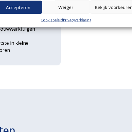
n transportservice
Accepteren
Weiger
Bekijk voorkeure
Cookiebeleid
Privacyverklaring
rse
ouwwerktuigen
tste in kleine
toren
ten