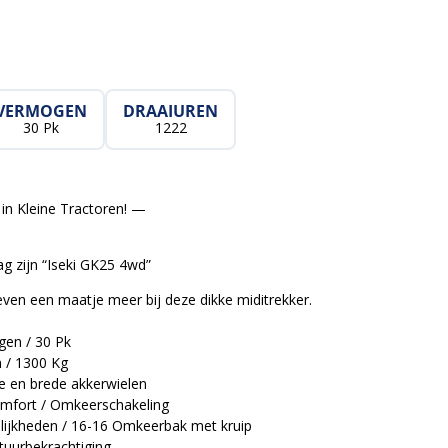
VERMOGEN
DRAAIUREN
30 Pk
1222
in Kleine Tractoren! —
g zijn “Iseki GK25 4wd”
 even een maatje meer bij deze dikke miditrekker.
en / 30 Pk
 / 1300 Kg
te en brede akkerwielen
mfort / Omkeerschakeling
ijkheden / 16-16 Omkeerbak met kruip
tuurbekrachtiging