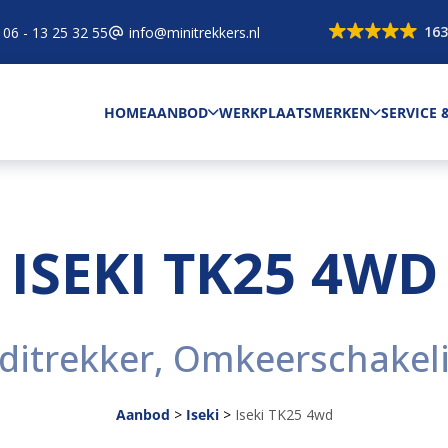
163
06 - 13 25 32 55
info@minitrekkers.nl
HOME
AANBOD
WERKPLAATS
MERKEN
SERVICE
ISEKI TK25 4WD
ditrekker, Omkeerschakel
Aanbod
>
Iseki
>
Iseki TK25 4wd