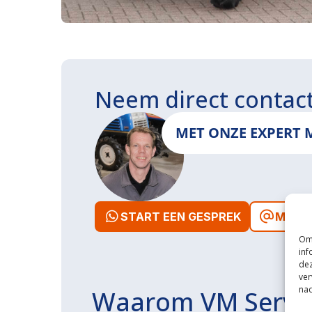
Neem direct contac
MET ONZE EXPERT 
START EEN GESPREK
MAIL 
Om 
inf
dez
ver
nad
Waarom VM Servi