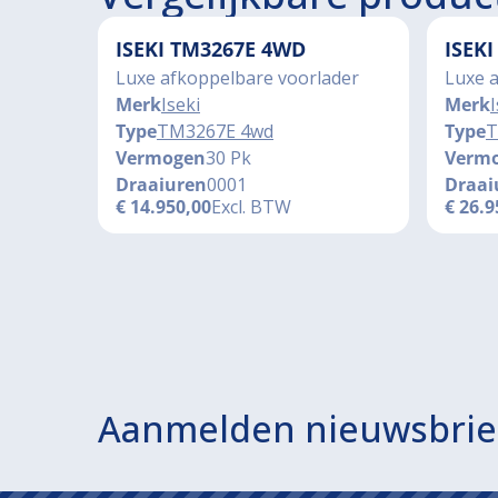
ISEKI TM3267E 4WD
ISEK
Luxe afkoppelbare voorlader
Luxe 
Merk
Iseki
Merk
I
Type
TM3267E 4wd
Type
T
Vermogen
30 Pk
Verm
Draaiuren
0001
Draai
€
14.950,00
Excl. BTW
€
26.9
Aanmelden nieuwsbrie