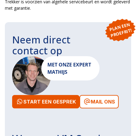
Trekker is voorzien van algehele servicebeurt en wordt geleverd
met garantie.
P
L
A
N
E
E
N
P
R
O
E
F
RI
T!
Neem direct
contact op
MET ONZE EXPERT
MATHIJS
START EEN GESPREK
MAIL ONS