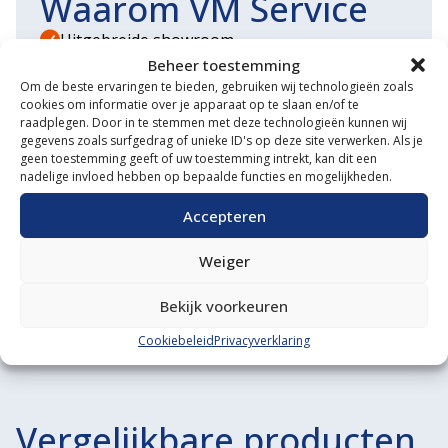
Waarom VM Service
Uitgebreide showroom
Beheer toestemming
Eigen transportservice
Om de beste ervaringen te bieden, gebruiken wij technologieën zoals
cookies om informatie over je apparaat op te slaan en/of te
Gespecialiseerde werkplaats
raadplegen. Door in te stemmen met deze technologieën kunnen wij
gegevens zoals surfgedrag of unieke ID's op deze site verwerken. Als je
Diverse aanbouwwerktuigen
geen toestemming geeft of uw toestemming intrekt, kan dit een
nadelige invloed hebben op bepaalde functies en mogelijkheden.
Grote voorraad minitrekkers
Accepteren
Grootste in kleine tractoren
Weiger
Bekijk voorkeuren
Cookiebeleid
Privacyverklaring
Vergelijkbare producten