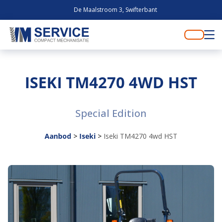
De Maalstroom 3, Swifterbant
ISEKI TM4270 4WD HST
Special Edition
Aanbod
>
Iseki
>
Iseki TM4270 4wd HST