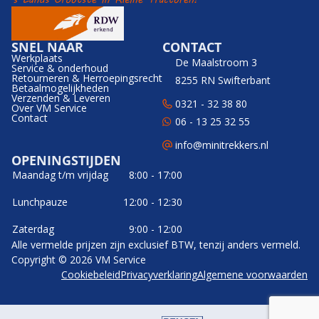
SNEL NAAR
CONTACT
Werkplaats
De Maalstroom 3
Service & onderhoud
Retourneren & Herroepingsrecht
8255 RN Swifterbant
Betaalmogelijkheden
Verzenden & Leveren
0321 - 32 38 80
Over VM Service
Contact
06 - 13 25 32 55
info@minitrekkers.nl
OPENINGSTIJDEN
Maandag t/m vrijdag
8:00 - 17:00
Lunchpauze
12:00 - 12:30
Zaterdag
9:00 - 12:00
Alle vermelde prijzen zijn exclusief BTW, tenzij anders vermeld.
Copyright © 2026 VM Service
Cookiebeleid
Privacyverklaring
Algemene voorwaarden