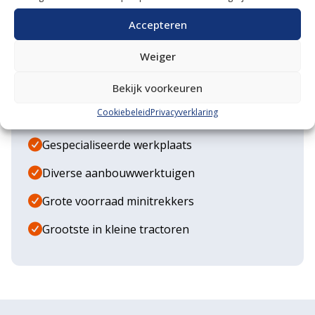
Accepteren
Weiger
Waarom VM Service
Bekijk voorkeuren
Uitgebreide showroom
Cookiebeleid
Privacyverklaring
Eigen transportservice
Gespecialiseerde werkplaats
Diverse aanbouwwerktuigen
Grote voorraad minitrekkers
Grootste in kleine tractoren