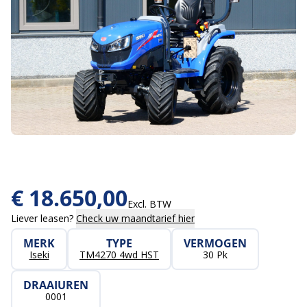
€
18.650,00
Excl. BTW
Liever leasen?
Check uw maandtarief hier
MERK
TYPE
VERMOGEN
Iseki
TM4270 4wd HST
30 Pk
DRAAIUREN
0001