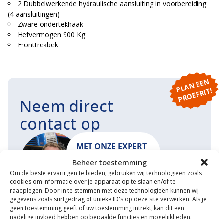
2 Dubbelwerkende hydraulische aansluiting in voorbereiding
(4 aansluitingen)
Zware ondertekhaak
Hefvermogen 900 Kg
Fronttrekbek
P
L
A
N
E
E
N
P
R
O
E
F
RI
T!
Neem direct
contact op
MET ONZE EXPERT
MATHIJS
Beheer toestemming
Om de beste ervaringen te bieden, gebruiken wij technologieën zoals
cookies om informatie over je apparaat op te slaan en/of te
raadplegen. Door in te stemmen met deze technologieën kunnen wij
gegevens zoals surfgedrag of unieke ID's op deze site verwerken. Als je
START EEN GESPREK
MAIL ONS
geen toestemming geeft of uw toestemming intrekt, kan dit een
nadelige invloed hebben op bepaalde functies en mogelijkheden.