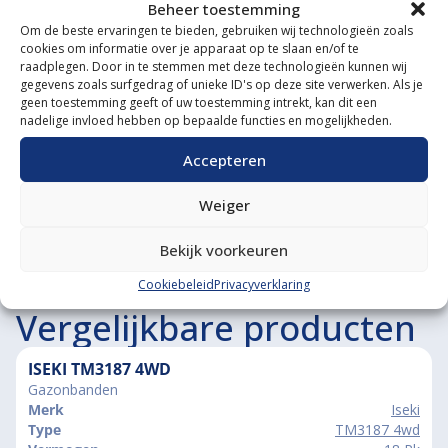
Gespecialiseerde werkplaats
Beheer toestemming
Om de beste ervaringen te bieden, gebruiken wij technologieën zoals
Diverse aanbouwwerktuigen
cookies om informatie over je apparaat op te slaan en/of te
raadplegen. Door in te stemmen met deze technologieën kunnen wij
gegevens zoals surfgedrag of unieke ID's op deze site verwerken. Als je
Grote voorraad minitrekkers
geen toestemming geeft of uw toestemming intrekt, kan dit een
nadelige invloed hebben op bepaalde functies en mogelijkheden.
Grootste in kleine tractoren
Accepteren
Weiger
Bekijk voorkeuren
Cookiebeleid
Privacyverklaring
Vergelijkbare producten
ISEKI TM3187 4WD
Gazonbanden
Merk
Iseki
Type
TM3187 4wd