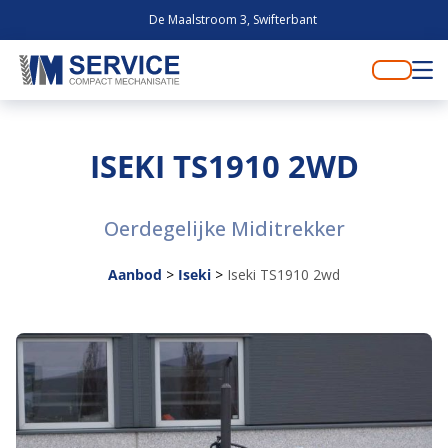
De Maalstroom 3, Swifterbant
ISEKI TS1910 2WD
Oerdegelijke Miditrekker
Aanbod
>
Iseki
>
Iseki TS1910 2wd