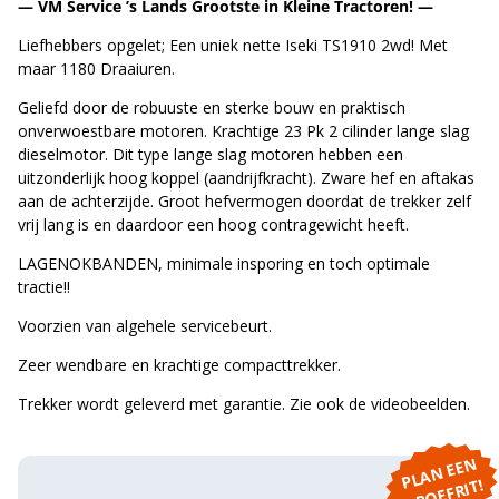
— VM Service ’s Lands Grootste in Kleine Tractoren! —
Liefhebbers opgelet; Een uniek nette Iseki TS1910 2wd! Met
maar 1180 Draaiuren.
Geliefd door de robuuste en sterke bouw en praktisch
onverwoestbare motoren. Krachtige 23 Pk 2 cilinder lange slag
dieselmotor. Dit type lange slag motoren hebben een
uitzonderlijk hoog koppel (aandrijfkracht). Zware hef en aftakas
aan de achterzijde. Groot hefvermogen doordat de trekker zelf
vrij lang is en daardoor een hoog contragewicht heeft.
LAGENOKBANDEN, minimale insporing en toch optimale
tractie!!
Voorzien van algehele servicebeurt.
Zeer wendbare en krachtige compacttrekker.
Trekker wordt geleverd met garantie. Zie ook de videobeelden.
P
L
A
N
E
E
N
P
R
O
E
F
RI
T!