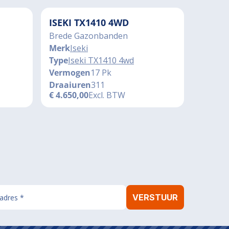
ISEKI TX1410 4WD
Brede Gazonbanden
Merk
Iseki
Type
Iseki TX1410 4wd
Vermogen
17 Pk
Draaiuren
311
€
4.650,00
Excl. BTW