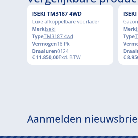
ISEKI TM3187 4WD
ISEK
Luxe afkoppelbare voorlader
Gazon
Merk
Iseki
Merk
I
Type
TM3187 4wd
Type
T
Vermogen
18 Pk
Verm
Draaiuren
0124
Draai
€
11.850,00
Excl. BTW
€
8.95
Aanmelden nieuwsbrie