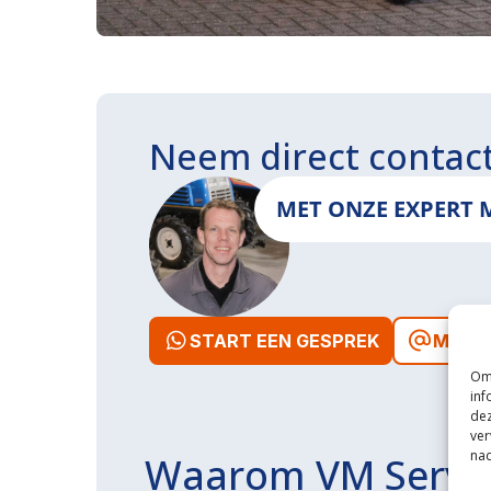
Neem direct contac
MET ONZE EXPERT 
START EEN GESPREK
MAIL 
Om 
inf
dez
ver
nad
Waarom VM Servi