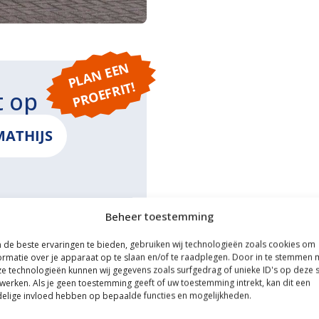
P
L
A
N
E
E
N
P
R
O
E
F
RI
T!
t op
MATHIJS
Beheer toestemming
ONS
de beste ervaringen te bieden, gebruiken wij technologieën zoals cookies om
ormatie over je apparaat op te slaan en/of te raadplegen. Door in te stemmen 
e technologieën kunnen wij gegevens zoals surfgedrag of unieke ID's op deze s
werken. Als je geen toestemming geeft of uw toestemming intrekt, kan dit een
elige invloed hebben op bepaalde functies en mogelijkheden.
ce