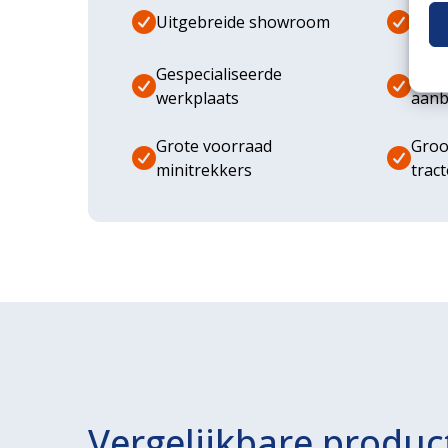
Uitgebreide showroom
Eige
Gespecialiseerde
Dive
werkplaats
aanb
Grote voorraad
Groo
minitrekkers
trac
Vergelijkbare produc