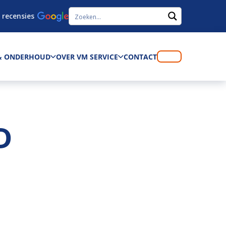
 recensies
 & ONDERHOUD
OVER VM SERVICE
CONTACT
D