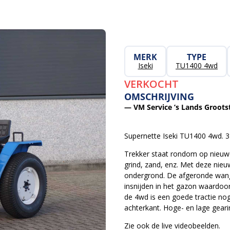
MERK
TYPE
Iseki
TU1400 4wd
VERKOCHT
OMSCHRIJVING
— VM Service ’s Lands Grootst
Supernette Iseki TU1400 4wd. 3
Trekker staat rondom op nieuw
grind, zand, enz. Met deze nie
ondergrond. De afgeronde wang
insnijden in het gazon waardoo
de 4wd is een goede tractie no
achterkant. Hoge- en lage gearin
Zie ook de live videobeelden.