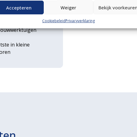
n transportservice
Accepteren
Weiger
Bekijk voorkeure
Cookiebeleid
Privacyverklaring
rse
ouwwerktuigen
tste in kleine
toren
ten