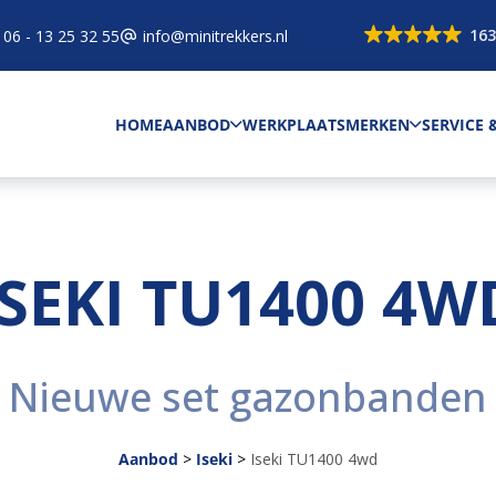
163
06 - 13 25 32 55
info@minitrekkers.nl
HOME
AANBOD
WERKPLAATS
MERKEN
SERVICE
ISEKI TU1400 4W
Nieuwe set gazonbanden
Aanbod
>
Iseki
>
Iseki TU1400 4wd