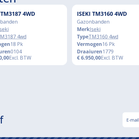
I TM3187 4WD
ISEKI TM3160 4WD
banden
Gazonbanden
seki
Merk
Iseki
M3187 4wd
Type
TM3160 4wd
ogen
18 Pk
Vermogen
16 Pk
uren
0104
Draaiuren
1779
0,00
Excl. BTW
€
6.950,00
Excl. BTW
f