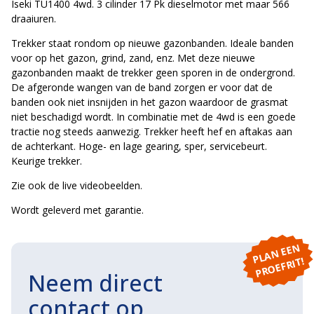
Iseki TU1400 4wd. 3 cilinder 17 Pk dieselmotor met maar 566
draaiuren.
Trekker staat rondom op nieuwe gazonbanden. Ideale banden
voor op het gazon, grind, zand, enz. Met deze nieuwe
gazonbanden maakt de trekker geen sporen in de ondergrond.
De afgeronde wangen van de band zorgen er voor dat de
banden ook niet insnijden in het gazon waardoor de grasmat
niet beschadigd wordt. In combinatie met de 4wd is een goede
tractie nog steeds aanwezig. Trekker heeft hef en aftakas aan
de achterkant. Hoge- en lage gearing, sper, servicebeurt.
Keurige trekker.
Zie ook de live videobeelden.
Wordt geleverd met garantie.
P
L
A
N
E
E
N
P
R
O
E
F
RI
T!
Neem direct
contact op