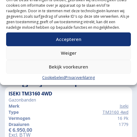
cookies om informatie over je apparaat op te slaan en/of te
Grote voorraad minitrekkers
raadplegen. Door in te stemmen met deze technologieën kunnen wij
gegevens zoals surfgedrag of unieke ID's op deze site verwerken. Als je
Grootste in kleine tractoren
geen toestemming geeft of uw toestemming intrekt, kan dit een
nadelige invloed hebben op bepaalde functies en mogelijkheden.
Accepteren
Weiger
Bekijk voorkeuren
Vergelijkbare producten
Cookiebeleid
Privacyverklaring
ISEKI TM3160 4WD
Gazonbanden
Merk
Iseki
Type
TM3160 4wd
Vermogen
16 Pk
Draaiuren
1779
€
6.950,00
Excl. BTW