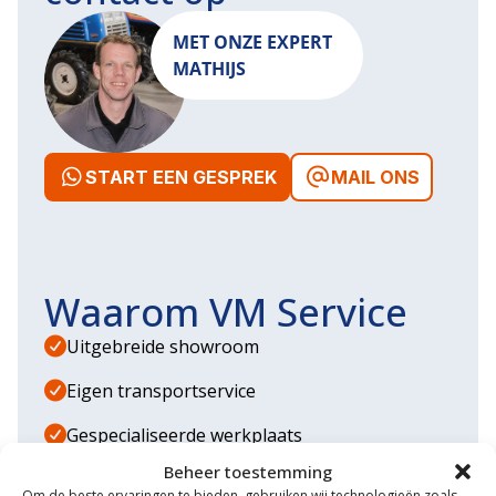
MET ONZE EXPERT
MATHIJS
START EEN GESPREK
MAIL ONS
Waarom VM Service
Uitgebreide showroom
Eigen transportservice
Gespecialiseerde werkplaats
Beheer toestemming
Diverse aanbouwwerktuigen
Om de beste ervaringen te bieden, gebruiken wij technologieën zoals