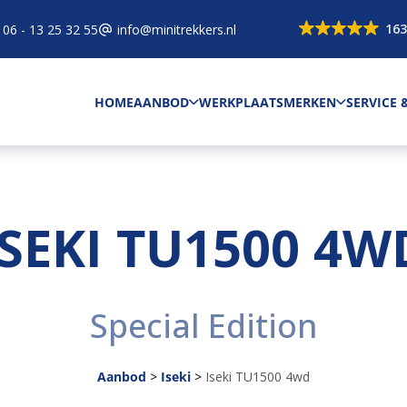
163
06 - 13 25 32 55
info@minitrekkers.nl
HOME
AANBOD
WERKPLAATS
MERKEN
SERVICE
ISEKI TU1500 4W
Special Edition
Aanbod
>
Iseki
>
Iseki TU1500 4wd