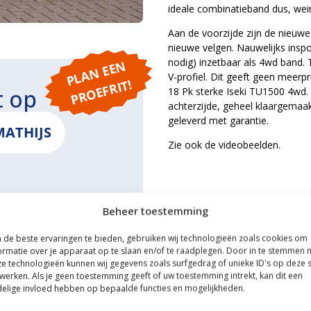
ideale combinatieband dus, wein
Aan de voorzijde zijn de nieu
nieuwe velgen. Nauwelijks inspo
nodig) inzetbaar als 4wd band.
P
L
A
N
E
E
N
P
R
O
E
F
RI
V-profiel. Dit geeft geen meerp
T!
t op
18 Pk sterke Iseki TU1500 4wd. 
achterzijde, geheel klaargemaak
geleverd met garantie.
MATHIJS
Zie ook de videobeelden.
Beheer toestemming
ONS
de beste ervaringen te bieden, gebruiken wij technologieën zoals cookies om
ormatie over je apparaat op te slaan en/of te raadplegen. Door in te stemmen 
e technologieën kunnen wij gegevens zoals surfgedrag of unieke ID's op deze s
werken. Als je geen toestemming geeft of uw toestemming intrekt, kan dit een
elige invloed hebben op bepaalde functies en mogelijkheden.
ce