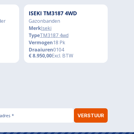
ISEKI TM3187 4WD
der
Gazonbanden
Merk
Iseki
Type
TM3187 4wd
Vermogen
18 Pk
Draaiuren
0104
€
8.950,00
Excl. BTW