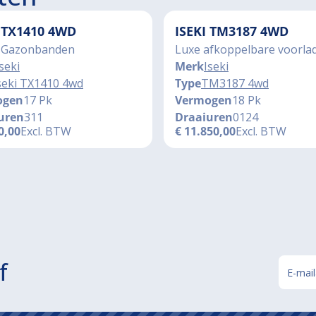
I TX1410 4WD
ISEKI TM3187 4WD
 Gazonbanden
Luxe afkoppelbare voorla
seki
Merk
Iseki
seki TX1410 4wd
Type
TM3187 4wd
ogen
17 Pk
Vermogen
18 Pk
uren
311
Draaiuren
0124
0,00
Excl. BTW
€
11.850,00
Excl. BTW
f