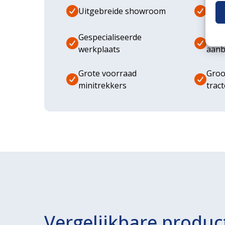
Uitgebreide showroom
Eige
Gespecialiseerde
Dive
werkplaats
aanb
Grote voorraad
Groo
minitrekkers
trac
Vergelijkbare produc