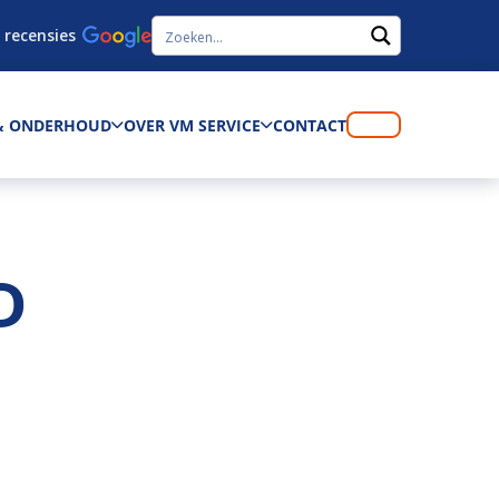
 recensies
 & ONDERHOUD
OVER VM SERVICE
CONTACT
D