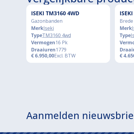
ISEKI TM3160 4WD
ISEK
Gazonbanden
Brede
Merk
Iseki
Merk
I
Type
TM3160 4wd
Type
I
Vermogen
16 Pk
Verm
Draaiuren
1779
Draai
€
6.950,00
Excl. BTW
€
4.65
Aanmelden nieuwsbrie