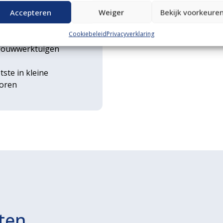
n transportservice
Accepteren
Weiger
Bekijk voorkeure
Cookiebeleid
Privacyverklaring
rse
ouwwerktuigen
tste in kleine
toren
ten