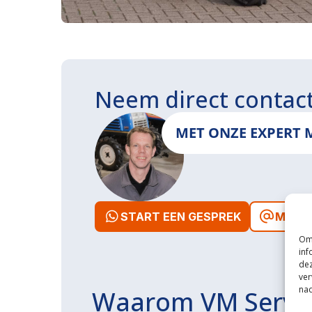
Neem direct contac
MET ONZE EXPERT 
START EEN GESPREK
MAIL 
Om 
inf
dez
ver
nad
Waarom VM Servi