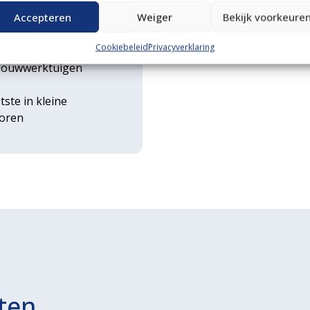
n transportservice
Accepteren
Weiger
Bekijk voorkeure
Cookiebeleid
Privacyverklaring
rse
ouwwerktuigen
tste in kleine
toren
ten