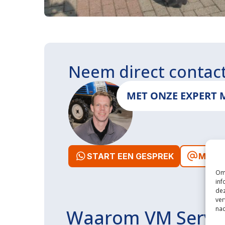
Neem direct contac
MET ONZE EXPERT 
START EEN GESPREK
MAIL 
Om 
inf
dez
ver
nad
Waarom VM Servi