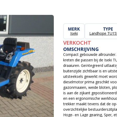
MERK
TYPE
Iseki
Landhope TU15
VERKOCHT
OMSCHRIJVING
Compact gebouwde allrounder. 
kreten die passen bij de Iseki
draaiuren. Geïntegreerd uitlaa
buitenzijde zichtbaar is en uits
uitsteeksels gewerkt moet worde
dieselmotor prima geschikt voo
gazonmaaien, weide bloten, plo
is aan de zijkant gepositioneerd
en een ergonomische werkhoudin
trekker maakt tevens dat de op-
overzichtelijke bestuurderszitpla
Hoge- en Lage gearing, Sper, et