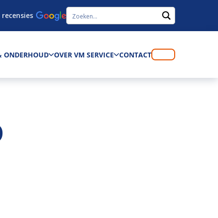
 recensies
 & ONDERHOUD
OVER VM SERVICE
CONTACT
D