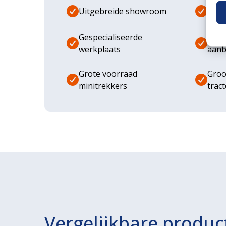
Uitgebreide showroom
Eige
Gespecialiseerde
Dive
werkplaats
aanb
Grote voorraad
Groo
minitrekkers
trac
Vergelijkbare produc