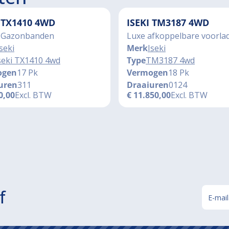
I TX1410 4WD
ISEKI TM3187 4WD
 Gazonbanden
Luxe afkoppelbare voorla
seki
Merk
Iseki
seki TX1410 4wd
Type
TM3187 4wd
ogen
17 Pk
Vermogen
18 Pk
uren
311
Draaiuren
0124
0,00
Excl. BTW
€
11.850,00
Excl. BTW
f