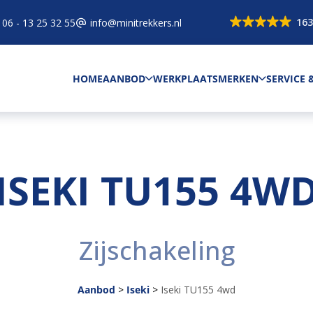
163
06 - 13 25 32 55
info@minitrekkers.nl
HOME
AANBOD
WERKPLAATS
MERKEN
SERVICE
ISEKI TU155 4W
Zijschakeling
Aanbod
>
Iseki
>
Iseki TU155 4wd