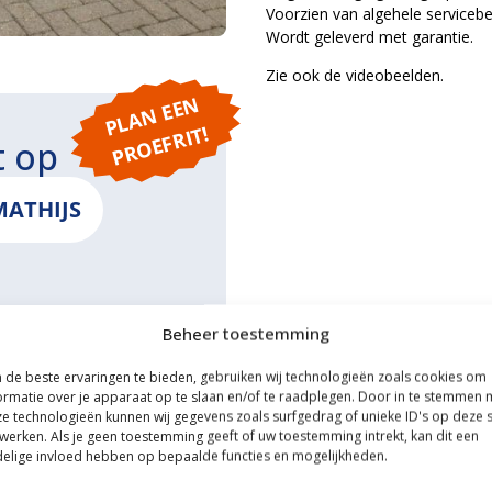
Voorzien van algehele servicebeu
Wordt geleverd met garantie.
Zie ook de videobeelden.
P
L
A
N
E
E
N
P
R
O
E
F
RI
T!
t op
MATHIJS
Beheer toestemming
ONS
de beste ervaringen te bieden, gebruiken wij technologieën zoals cookies om
ormatie over je apparaat op te slaan en/of te raadplegen. Door in te stemmen 
e technologieën kunnen wij gegevens zoals surfgedrag of unieke ID's op deze s
werken. Als je geen toestemming geeft of uw toestemming intrekt, kan dit een
elige invloed hebben op bepaalde functies en mogelijkheden.
ce