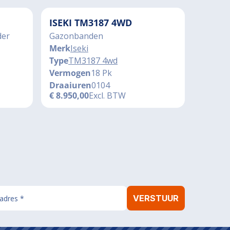
ISEKI TM3187 4WD
der
Gazonbanden
Merk
Iseki
Type
TM3187 4wd
Vermogen
18 Pk
Draaiuren
0104
€
8.950,00
Excl. BTW