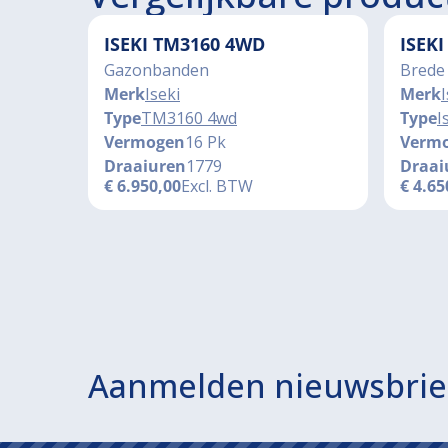
ISEKI TM3160 4WD
ISEK
Gazonbanden
Brede
Merk
Iseki
Merk
I
Type
TM3160 4wd
Type
I
Vermogen
16 Pk
Verm
Draaiuren
1779
Draai
€
6.950,00
Excl. BTW
€
4.65
Aanmelden nieuwsbrie