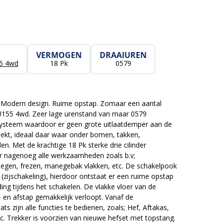
VERMOGEN
DRAAIUREN
5 4wd
18 Pk
0579
Modern design. Ruime opstap. Zomaar een aantal
 TU155 4wd. Zeer lage urenstand van maar 0579
tsysteem waardoor er geen grote uitlaatdemper aan de
teekt, ideaal daar waar onder bomen, takken,
n. Met de krachtige 18 Pk sterke drie cilinder
r nagenoeg alle werkzaamheden zoals b.v;
egen, frezen, manegebak vlakken, etc. De schakelpook
 (zijschakeling), hierdoor ontstaat er een ruime opstap
g tijdens het schakelen. De vlakke vloer van de
 en afstap gemakkelijk verloopt. Vanaf de
ats zijn alle functies te bedienen, zoals; Hef, Aftakas,
c. Trekker is voorzien van nieuwe hefset met topstang.