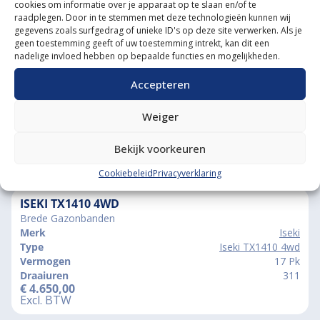
Grote voorraad minitrekkers
cookies om informatie over je apparaat op te slaan en/of te
raadplegen. Door in te stemmen met deze technologieën kunnen wij
Grootste in kleine tractoren
gegevens zoals surfgedrag of unieke ID's op deze site verwerken. Als je
geen toestemming geeft of uw toestemming intrekt, kan dit een
nadelige invloed hebben op bepaalde functies en mogelijkheden.
Accepteren
Weiger
Bekijk voorkeuren
Vergelijkbare producten
Cookiebeleid
Privacyverklaring
ISEKI TX1410 4WD
Brede Gazonbanden
Merk
Iseki
Type
Iseki TX1410 4wd
Vermogen
17 Pk
Draaiuren
311
€
4.650,00
Excl. BTW