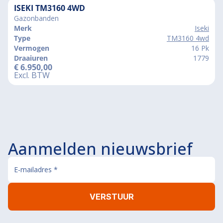
ISEKI TM3160 4WD
Gazonbanden
Merk
Iseki
Type
TM3160 4wd
Vermogen
16 Pk
Draaiuren
1779
€
6.950,00
Excl. BTW
Aanmelden nieuwsbrief