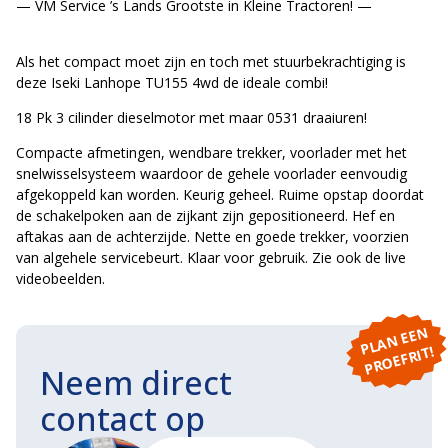
— VM Service ’s Lands Grootste in Kleine Tractoren! —
Als het compact moet zijn en toch met stuurbekrachtiging is
deze Iseki Lanhope TU155 4wd de ideale combi!
18 Pk 3 cilinder dieselmotor met maar 0531 draaiuren!
Compacte afmetingen, wendbare trekker, voorlader met het
snelwisselsysteem waardoor de gehele voorlader eenvoudig
afgekoppeld kan worden. Keurig geheel. Ruime opstap doordat
de schakelpoken aan de zijkant zijn gepositioneerd. Hef en
aftakas aan de achterzijde. Nette en goede trekker, voorzien
van algehele servicebeurt. Klaar voor gebruik. Zie ook de live
videobeelden.
P
L
A
N
E
E
N
P
R
O
E
F
RI
T!
Neem direct
contact op