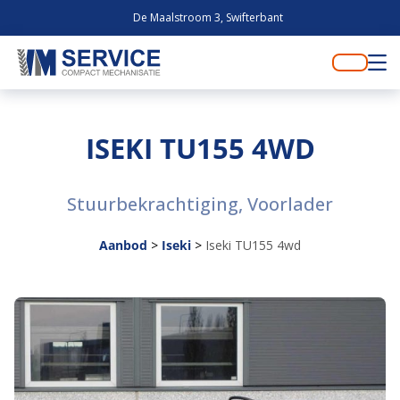
De Maalstroom 3, Swifterbant
ISEKI TU155 4WD
Stuurbekrachtiging, Voorlader
Aanbod
>
Iseki
>
Iseki TU155 4wd