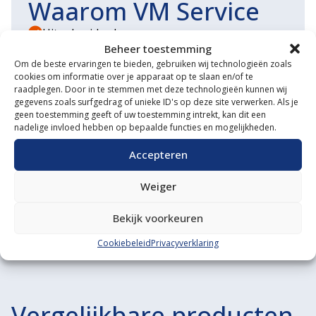
Waarom VM Service
Uitgebreide showroom
Beheer toestemming
Eigen transportservice
Om de beste ervaringen te bieden, gebruiken wij technologieën zoals
cookies om informatie over je apparaat op te slaan en/of te
Gespecialiseerde werkplaats
raadplegen. Door in te stemmen met deze technologieën kunnen wij
gegevens zoals surfgedrag of unieke ID's op deze site verwerken. Als je
geen toestemming geeft of uw toestemming intrekt, kan dit een
Diverse aanbouwwerktuigen
nadelige invloed hebben op bepaalde functies en mogelijkheden.
Grote voorraad minitrekkers
Accepteren
Grootste in kleine tractoren
Weiger
Bekijk voorkeuren
Cookiebeleid
Privacyverklaring
Vergelijkbare producten