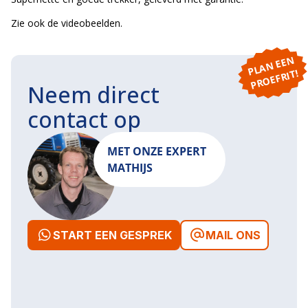
Zie ook de videobeelden.
P
L
A
N
E
E
N
P
R
O
E
F
RI
T!
Neem direct
contact op
MET ONZE EXPERT
MATHIJS
START EEN GESPREK
MAIL ONS