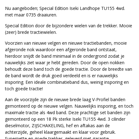
Nu aangeboden; Special Edition Iseki Landhope TU155 4wd.
met maar 0735 draaiuren.
Special Edition door de bijzondere wielen van de trekker. Mooie
(zeer) brede tractiewielen.
Voorzien van nieuwe velgen en nieuwe tractiebanden, mooie
afgeronde nok waardoor een afgeronde band ontstaat,
hierdoor snijdt de band minimaal in de ondergrond zodat je
nauwelijks ziet waar je hebt gereden. Door de open nokken
behoudt deze band toch de goede tractie. Door de breedte van
de band wordt de druk goed verdeeld en is er nauwelijks
insporing. Een ideale combinatieband dus, weinig insporing en
toch goede tractie!
Aan de voorzijde zijn de nieuwe brede laag V-Profiel banden
gemonteerd op de nieuwe velgen. Nauwelijks insporing, en toch
maximale tractie als 4wd band. Deze prachtige set banden zijn
gemonteerd op een 18 Pk sterke Iseki TU155 4wd. 3 cilinder
dieselmotor, ZIJSCHAKELING, hef en aftakas aan de
achterzijde, geheel klaargemaakt en klaar voor gebruik.
Supernette en goede trekker, geleverd met garantie.