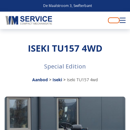
De Maalstroom 3, Swifterbant
ISEKI TU157 4WD
Special Edition
Aanbod
>
Iseki
>
Iseki TU157 4wd