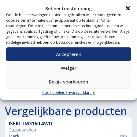
Eigen transportservice
Beheer toestemming
Gespecialiseerde werkplaats
Om de beste ervaringen te bieden, gebruiken wij technologieën zoals
cookies om informatie over je apparaat op te slaan en/of te
Diverse aanbouwwerktuigen
raadplegen. Door in te stemmen met deze technologieën kunnen wij
gegevens zoals surfgedrag of unieke ID's op deze site verwerken. Als je
geen toestemming geeft of uw toestemming intrekt, kan dit een
Grote voorraad minitrekkers
nadelige invloed hebben op bepaalde functies en mogelijkheden.
Grootste in kleine tractoren
Accepteren
Weiger
Bekijk voorkeuren
Cookiebeleid
Privacyverklaring
Vergelijkbare producten
ISEKI TM3160 4WD
Gazonbanden
Merk
Iseki