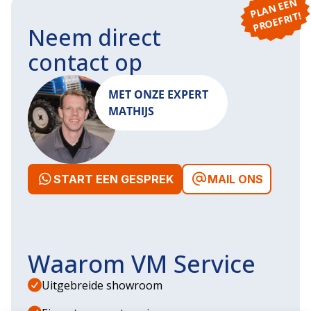
P
L
A
N
E
E
N
P
R
O
E
F
RI
T!
Neem direct
contact op
MET ONZE EXPERT
MATHIJS
START EEN GESPREK
MAIL ONS
Waarom VM Service
Uitgebreide showroom