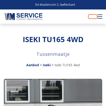
De Maalstroom 3, Swifterbant
ISEKI TU165 4WD
Tussenmaatje
Aanbod
>
Iseki
>
Iseki TU165 4wd