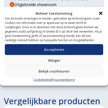
Uitgebreide showroom
Beheer toestemming
Eigen transportservice
Om de beste ervaringen te bieden, gebruiken wij technologieën zoals
cookies om informatie over je apparaat op te slaan en/of te
Gespecialiseerde werkplaats
raadplegen. Door in te stemmen met deze technologieën kunnen wij
gegevens zoals surfgedrag of unieke ID's op deze site verwerken. Als je
Diverse aanbouwwerktuigen
geen toestemming geeft of uw toestemming intrekt, kan dit een
nadelige invloed hebben op bepaalde functies en mogelijkheden.
Grote voorraad minitrekkers
Accepteren
Grootste in kleine tractoren
Weiger
Bekijk voorkeuren
Cookiebeleid
Privacyverklaring
Vergelijkbare producten