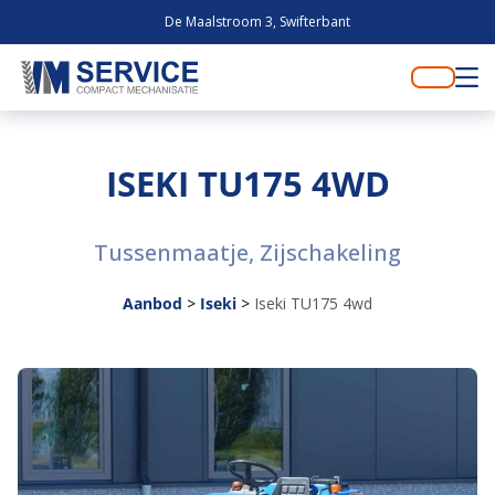
De Maalstroom 3, Swifterbant
ISEKI TU175 4WD
Tussenmaatje, Zijschakeling
Aanbod
>
Iseki
>
Iseki TU175 4wd