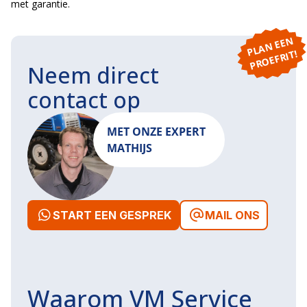
met garantie.
P
L
A
N
E
E
N
P
R
O
E
F
RI
T!
Neem direct
contact op
MET ONZE EXPERT
MATHIJS
START EEN GESPREK
MAIL ONS
Waarom VM Service