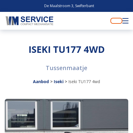
De Maalstroom 3, Swifterbant
ISEKI TU177 4WD
Tussenmaatje
Aanbod
>
Iseki
>
Iseki TU177 4wd