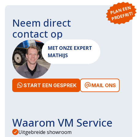
P
L
A
N
E
E
N
P
R
O
E
F
RI
T!
Neem direct
contact op
MET ONZE EXPERT
MATHIJS
START EEN GESPREK
MAIL ONS
Waarom VM Service
Uitgebreide showroom