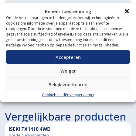
Eigen transportservice
Beheer toestemming
Om de beste ervaringen te bieden, gebruiken wij technologieën zoals
Gespecialiseerde werkplaats
cookies om informatie over je apparaat op te slaan en/of te
raadplegen. Door in te stemmen met deze technologieën kunnen wij
Diverse aanbouwwerktuigen
gegevens zoals surfgedrag of unieke ID's op deze site verwerken. Als je
geen toestemming geeft of uw toestemming intrekt, kan dit een
Grote voorraad minitrekkers
nadelige invloed hebben op bepaalde functies en mogelijkheden.
Grootste in kleine tractoren
Accepteren
Weiger
Bekijk voorkeuren
Cookiebeleid
Privacyverklaring
Vergelijkbare producten
ISEKI TX1410 4WD
Brede Gazonbanden