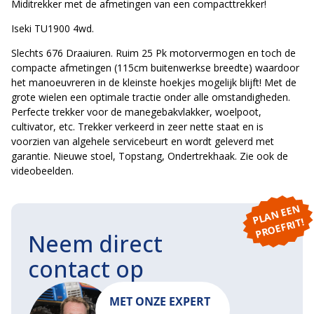
Miditrekker met de afmetingen van een compacttrekker!
Iseki TU1900 4wd.
Slechts 676 Draaiuren. Ruim 25 Pk motorvermogen en toch de
compacte afmetingen (115cm buitenwerkse breedte) waardoor
het manoeuvreren in de kleinste hoekjes mogelijk blijft! Met de
grote wielen een optimale tractie onder alle omstandigheden.
Perfecte trekker voor de manegebakvlakker, woelpoot,
cultivator, etc. Trekker verkeerd in zeer nette staat en is
voorzien van algehele servicebeurt en wordt geleverd met
garantie. Nieuwe stoel, Topstang, Ondertrekhaak. Zie ook de
videobeelden.
P
L
A
N
E
E
N
P
R
O
E
F
RI
T!
Neem direct
contact op
MET ONZE EXPERT