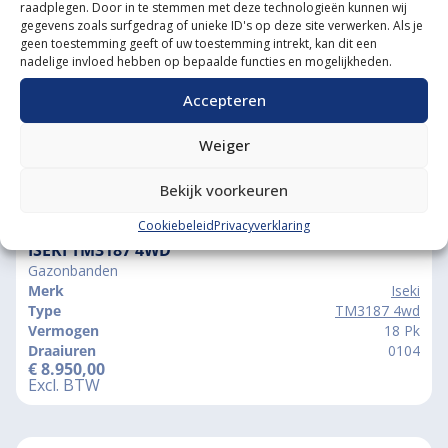
Grootste in kleine tractoren
raadplegen. Door in te stemmen met deze technologieën kunnen wij
gegevens zoals surfgedrag of unieke ID's op deze site verwerken. Als je
geen toestemming geeft of uw toestemming intrekt, kan dit een
nadelige invloed hebben op bepaalde functies en mogelijkheden.
Accepteren
Weiger
Bekijk voorkeuren
Vergelijkbare producten
Cookiebeleid
Privacyverklaring
ISEKI TM3187 4WD
Gazonbanden
Merk
Iseki
Type
TM3187 4wd
Vermogen
18 Pk
Draaiuren
0104
€
8.950,00
Excl. BTW