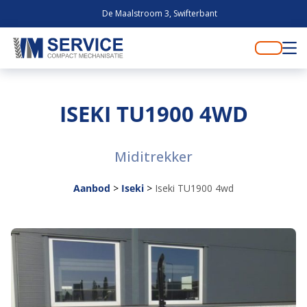
De Maalstroom 3, Swifterbant
ISEKI TU1900 4WD
Miditrekker
Aanbod
>
Iseki
>
Iseki TU1900 4wd