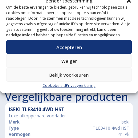
Beheer toestemming
Om de beste ervaringen te bieden, gebruiken wij technologieën zoals
Diverse aanbouwwerktuigen
cookies om informatie over je apparaat op te slaan en/of te
raadplegen. Door in te stemmen met deze technologieën kunnen wij
Grote voorraad minitrekkers
gegevens zoals surfgedrag of unieke ID's op deze site verwerken. Als je
geen toestemming geeft of uw toestemming intrekt, kan dit een
Grootste in kleine tractoren
nadelige invloed hebben op bepaalde functies en mogelijkheden.
Accepteren
Weiger
Bekijk voorkeuren
Cookiebeleid
Privacyverklaring
Vergelijkbare producten
ISEKI TLE3410 4WD HST
Luxe afkoppelbare voorlader
Merk
Iseki
Type
TLE3410 4wd HST
Vermogen
41 Pk