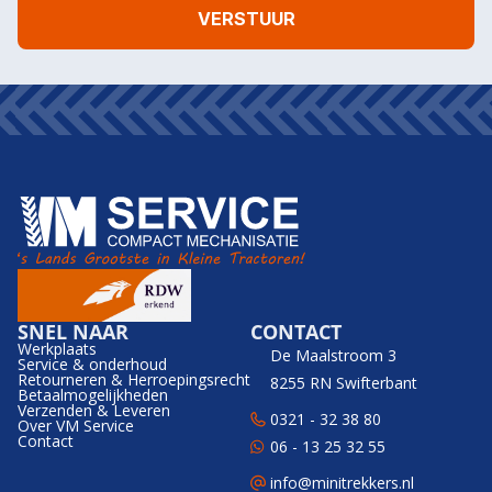
SNEL NAAR
CONTACT
Werkplaats
De Maalstroom 3
Service & onderhoud
Retourneren & Herroepingsrecht
8255 RN Swifterbant
Betaalmogelijkheden
Verzenden & Leveren
0321 - 32 38 80
Over VM Service
Contact
06 - 13 25 32 55
info@minitrekkers.nl