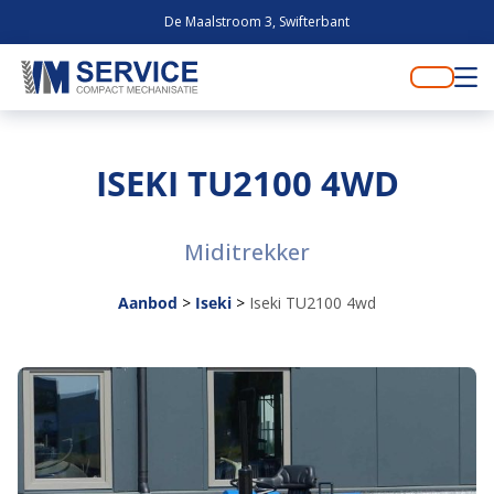
De Maalstroom 3, Swifterbant
ISEKI TU2100 4WD
Miditrekker
Aanbod
>
Iseki
>
Iseki TU2100 4wd