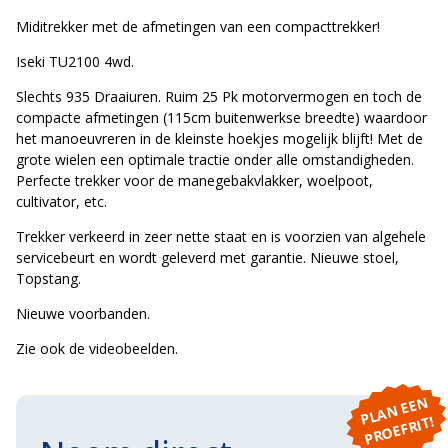
Miditrekker met de afmetingen van een compacttrekker!
Iseki TU2100 4wd.
Slechts 935 Draaiuren. Ruim 25 Pk motorvermogen en toch de
compacte afmetingen (115cm buitenwerkse breedte) waardoor
het manoeuvreren in de kleinste hoekjes mogelijk blijft! Met de
grote wielen een optimale tractie onder alle omstandigheden.
Perfecte trekker voor de manegebakvlakker, woelpoot,
cultivator, etc.
Trekker verkeerd in zeer nette staat en is voorzien van algehele
servicebeurt en wordt geleverd met garantie. Nieuwe stoel,
Topstang.
Nieuwe voorbanden.
Zie ook de videobeelden.
P
L
A
N
E
E
N
P
R
O
E
F
RI
T!