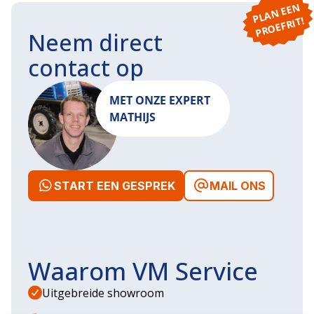
P
L
A
N
E
E
N
P
R
O
E
F
RI
T!
Neem direct
contact op
MET ONZE EXPERT
MATHIJS
START EEN GESPREK
MAIL ONS
Waarom VM Service
Uitgebreide showroom