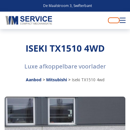
De Maalstroom 3, Swifterbant
ISEKI TX1510 4WD
Luxe afkoppelbare voorlader
Aanbod
>
Mitsubishi
>
Iseki TX1510 4wd