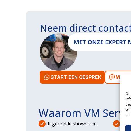
Neem direct contac
MET ONZE EXPERT 
START EEN GESPREK
MAIL 
Om 
inf
dez
Waarom VM Servi
ver
nad
Uitgebreide showroom
Eige