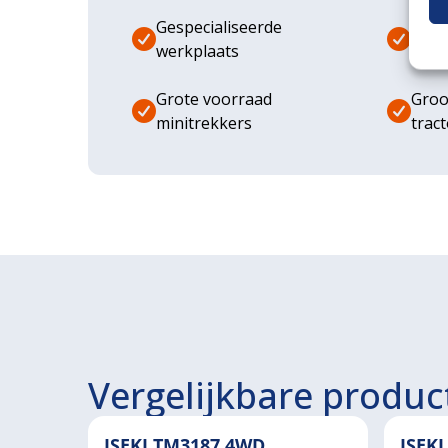
Gespecialiseerde
Dive
werkplaats
aanb
Grote voorraad
Groo
minitrekkers
trac
Vergelijkbare produc
ISEKI TM3187 4WD
ISEK