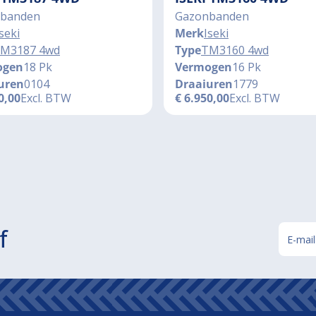
banden
Gazonbanden
seki
Merk
Iseki
M3187 4wd
Type
TM3160 4wd
ogen
18 Pk
Vermogen
16 Pk
uren
0104
Draaiuren
1779
0,00
Excl. BTW
€
6.950,00
Excl. BTW
f