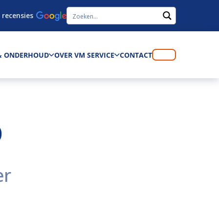
 recensies
 & ONDERHOUD
OVER VM SERVICE
CONTACT
D
er