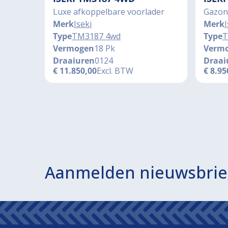
Luxe afkoppelbare voorlader
Gazon
Merk
Iseki
Merk
I
Type
TM3187 4wd
Type
T
Vermogen
18 Pk
Verm
Draaiuren
0124
Draai
€
11.850,00
Excl. BTW
€
8.95
Aanmelden nieuwsbrie