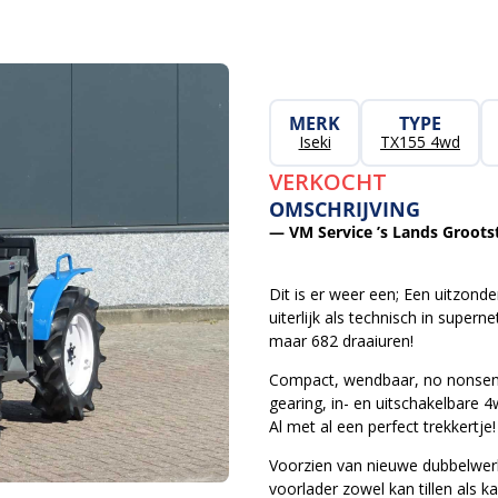
MERK
TYPE
Iseki
TX155 4wd
VERKOCHT
OMSCHRIJVING
— VM Service ’s Lands Grootst
Dit is er weer een; Een uitzond
uiterlijk als technisch in super
maar 682 draaiuren!
Compact, wendbaar, no nonsens, 
gearing, in- en uitschakelbare 4
Al met al een perfect trekkertje!
Voorzien van nieuwe dubbelwer
voorlader zowel kan tillen als 