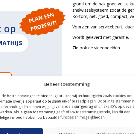
grond om de bak goed vol te ku
snelwisselsysteem zodat de ge
P
L
A
N
E
E
N
P
R
O
E
F
RI
Kortom; net, goed, compact, w
T!
t op
Voorzien van servicebeurt, klaar
Wordt geleverd met garantie.
MATHIJS
Zie ook de videobeelden.
ONS
Beheer toestemming
de beste ervaringen te bieden, gebruiken wij technologieën zoals cookies om
ormatie over je apparaat op te slaan en/of te raadplegen. Door in te stemmen 
e technologieën kunnen wij gegevens zoals surfgedrag of unieke ID's op deze s
ce
werken. Als je geen toestemming geeft of uw toestemming intrekt, kan dit een
elige invloed hebben op bepaalde functies en mogelijkheden.
n transportservice