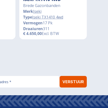
Brede Gazonbanden
Merk
Iseki
Type
Iseki TX1410 4wd
Vermogen
17 Pk
Draaiuren
311
€
4.650,00
Excl. BTW