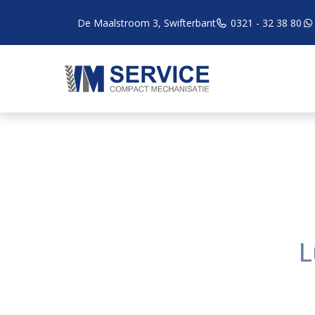
De Maalstroom 3, Swifterbant
0321 - 32 38 80
L