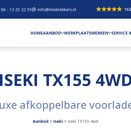
163
06 - 13 25 32 55
info@minitrekkers.nl
HOME
AANBOD
WERKPLAATS
MERKEN
SERVICE
ISEKI TX155 4W
uxe afkoppelbare voorlad
Aanbod
>
Iseki
>
Iseki TX155 4wd