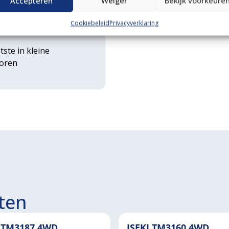
Accepteren
Weiger
Bekijk voorkeure
rse
Cookiebeleid
Privacyverklaring
ouwwerktuigen
tste in kleine
toren
ten
I TM3187 4WD
ISEKI TM3160 4WD