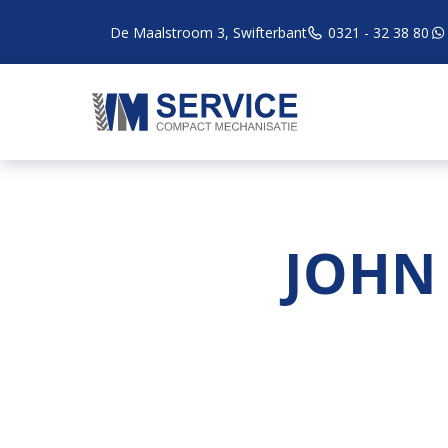
De Maalstroom 3, Swifterbant
0321 - 32 38 80
JOHN 