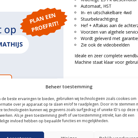
Automaat, HST
In- en uitschakelbare 4wd
P
L
A
N
E
E
N
P
R
O
E
F
RI
Stuurbekrachtiging
T!
Hef + Aftakas aan de achterz
t op
Voorzien van algehele servic
Wordt geleverd met garantie
MATHIJS
Zie ook de videobeelden
Ideale en zeer complete wendb
Machine staat klaar voor gebruik
ONS
Beheer toestemming
de beste ervaringen te bieden, gebruiken wij technologieën zoals cookies om
ormatie over je apparaat op te slaan en/of te raadplegen. Door in te stemmen 
e technologieën kunnen wij gegevens zoals surfgedrag of unieke ID's op deze s
ce
werken. Als je geen toestemming geeft of uw toestemming intrekt, kan dit een
elige invloed hebben op bepaalde functies en mogelijkheden.
n transportservice