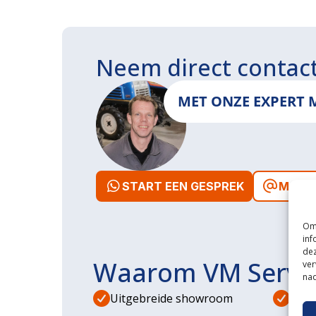
Neem direct contac
MET ONZE EXPERT 
START EEN GESPREK
MAIL 
Om 
inf
dez
Waarom VM Servi
ver
nad
Uitgebreide showroom
Eige