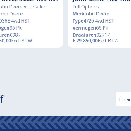
John Deere Voorlader
Full Options
John Deere
Merk
John Deere
036E 4wd HST
Type
4720 4wd HST
ogen
36 Pk
Vermogen
66 Pk
uren
0987
Draaiuren
02717
50,00
Excl. BTW
€
29.850,00
Excl. BTW
f