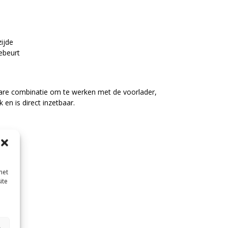
ijde
ebeurt
are combinatie om te werken met de voorlader,
 en is direct inzetbaar.
met
ite