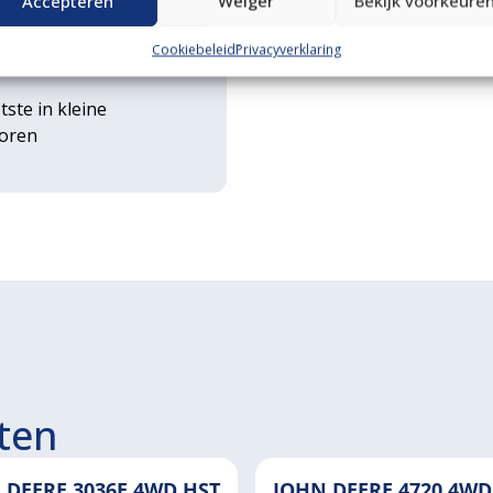
Accepteren
Weiger
Bekijk voorkeure
rse
Cookiebeleid
Privacyverklaring
ouwwerktuigen
tste in kleine
toren
ten
 DEERE 3036E 4WD HST
JOHN DEERE 4720 4WD