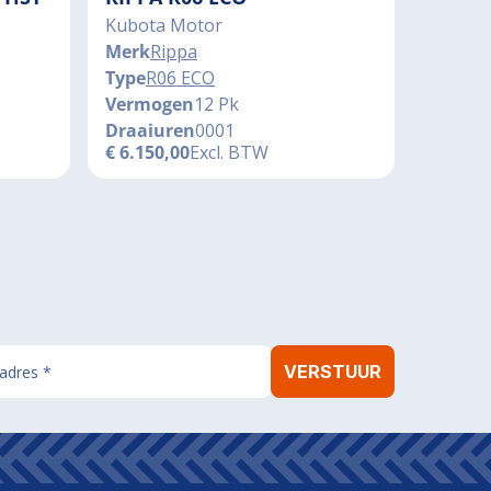
Kubota Motor
Merk
Rippa
Type
R06 ECO
Vermogen
12 Pk
Draaiuren
0001
€
6.150,00
Excl. BTW