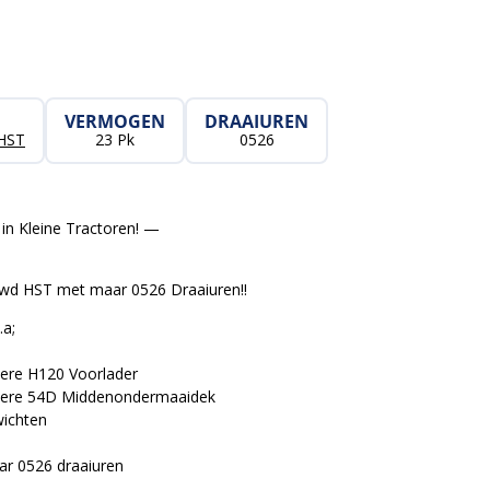
VERMOGEN
DRAAIUREN
HST
23 Pk
0526
in Kleine Tractoren! —
wd HST met maar 0526 Draaiuren!!
.a;
eere H120 Voorlader
Deere 54D Middenondermaaidek
wichten
ar 0526 draaiuren