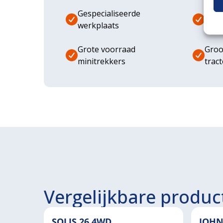
Gespecialiseerde
Dive
werkplaats
aanb
Grote voorraad
Groo
minitrekkers
trac
Vergelijkbare produc
SOLIS 26 4WD
JOHN