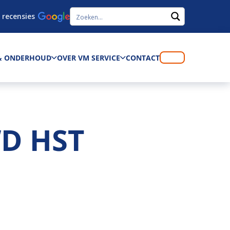
 recensies
 & ONDERHOUD
OVER VM SERVICE
CONTACT
WD HST