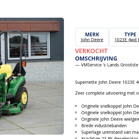
MERK
TYPE
John Deere
1023E 4wd 
VERKOCHT
OMSCHRIJVING
— VMService ’s Lands Grootste 
Supernette John Deere 1023E 4
Zeer complete uitvoering met o
Originele snelkoppel John D
Originele snelkoppel John 
Originele John Deere wielge
Brede industriebanden
Superlage urenstand van ma
Krachtige 23 Pk dieselmotor