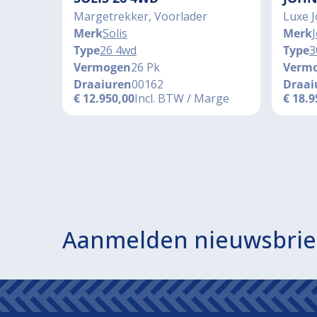
Margetrekker, Voorlader
Luxe 
Merk
Solis
Merk
Type
26 4wd
Type
3
Vermogen
26 Pk
Verm
Draaiuren
00162
Draai
€
12.950,00
Incl. BTW / Marge
€
18.9
Aanmelden nieuwsbrie