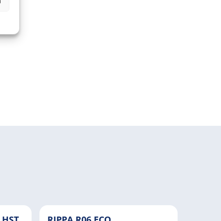
n
 HST
RIPPA R06 ECO