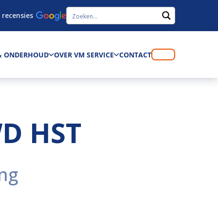
 recensies
 & ONDERHOUD
OVER VM SERVICE
CONTACT
WD HST
ng