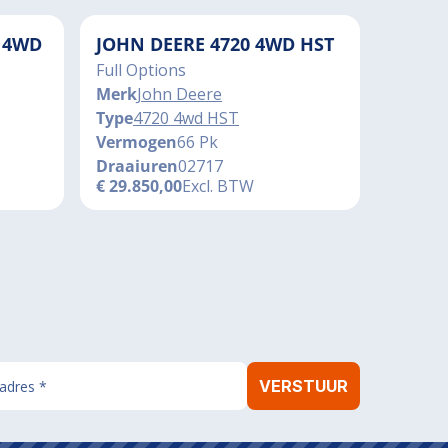
 4WD
JOHN DEERE 4720 4WD HST
Full Options
Merk
John Deere
Type
4720 4wd HST
Vermogen
66 Pk
Draaiuren
02717
€
29.850,00
Excl. BTW