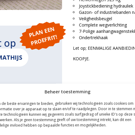
Joystickbediening hydrauliek
Gazon- of industriebanden n
Veiligheidsbeugel
Complete wegverlichting
P
L
A
N
E
E
N
P
R
O
E
F
RI
7-Polige aanhangwagenstek
T!
Ondertrekhaak
t op
Let op; EENMALIGE AANBIEDIN
MATHIJS
KOOPJE.
Beheer toestemming
ONS
de beste ervaringen te bieden, gebruiken wij technologieën zoals cookies om
ormatie over je apparaat op te slaan en/of te raadplegen. Door in te stemmen 
e technologieën kunnen wij gegevens zoals surfgedrag of unieke ID's op deze s
werken. Als je geen toestemming geeft of uw toestemming intrekt, kan dit een
elige invloed hebben op bepaalde functies en mogelijkheden.
ce