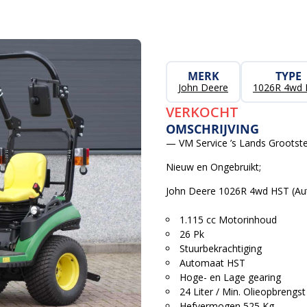
MERK
TYPE
John Deere
1026R 4wd
VERKOCHT
OMSCHRIJVING
— VM Service ’s Lands Grootste
Nieuw en Ongebruikt;
John Deere 1026R 4wd HST (A
1.115 cc Motorinhoud
26 Pk
Stuurbekrachtiging
Automaat HST
Hoge- en Lage gearing
24 Liter / Min. Olieopbrengst
Hefvermogen 525 Kg