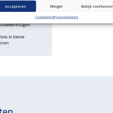
n transportservice
Accepteren
Weiger
Bekijk voorkeure
Cookiebeleid
Privacyverklaring
rse
ouwwerktuigen
tste in kleine
toren
ten