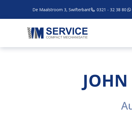
De Maalstroom 3, Swifterbant
0321 - 32 38 80
JOHN 
A