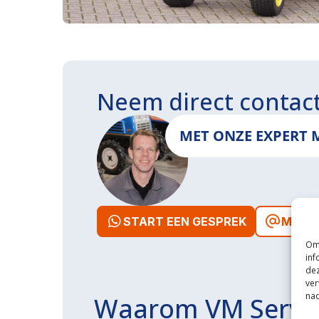
Neem direct contac
MET ONZE EXPERT 
START EEN GESPREK
MAIL 
Om 
inf
dez
ver
nad
Waarom VM Servi