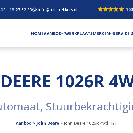
163
06 - 13 25 32 55
info@minitrekkers.nl
HOME
AANBOD
WERKPLAATS
MERKEN
SERVICE
DEERE 1026R 4
utomaat, Stuurbekrachtigi
Aanbod
>
John Deere
>
John Deere 1026R 4wd HST