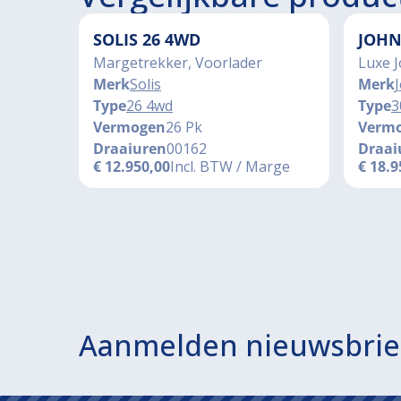
SOLIS 26 4WD
JOHN
Margetrekker, Voorlader
Luxe 
Merk
Solis
Merk
Type
26 4wd
Type
3
Vermogen
26 Pk
Verm
Draaiuren
00162
Draai
€
12.950,00
Incl. BTW / Marge
€
18.9
Aanmelden nieuwsbrie