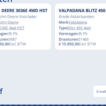
 DEERE 3036E 4WD HST
VALPADANA BLITZ 450
John Deere Voorlader
Brede Akkerbanden
John Deere
Merk
Valpadana
036E 4wd HST
Type
Blitz 450 4wd
ogen
36 Pk
Vermogen
45 Pk
uren
0987
Draaiuren
01466
50,00
Excl. BTW
€
15.850,00
Excl. BTW
f