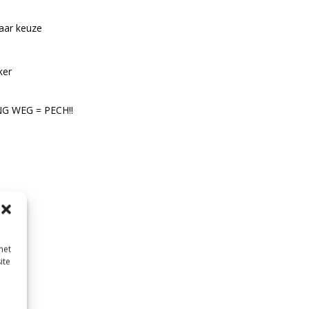
aar keuze
ker
G WEG = PECH!!
met
ite