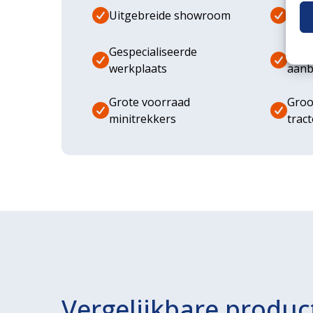
Uitgebreide showroom
Eige
Gespecialiseerde
Dive
werkplaats
aanb
Grote voorraad
Groo
minitrekkers
trac
Vergelijkbare produc