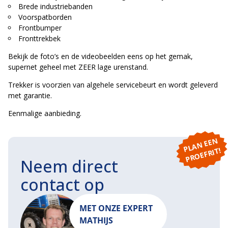
Brede industriebanden
Voorspatborden
Frontbumper
Fronttrekbek
Bekijk de foto’s en de videobeelden eens op het gemak,
supernet geheel met ZEER lage urenstand.
Trekker is voorzien van algehele servicebeurt en wordt geleverd
met garantie.
Eenmalige aanbieding.
P
L
A
N
E
E
N
P
R
O
E
F
RI
T!
Neem direct
contact op
MET ONZE EXPERT
MATHIJS