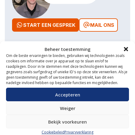
START EEN GESPREK
MAIL ONS
Beheer toestemming
Om de beste ervaringen te bieden, gebruiken wij technologieën zoals
Waarom VM Service
cookies om informatie over je apparaat op te slaan en/of te
raadplegen. Door in te stemmen met deze technologieën kunnen wij
Uitgebreide showroom
gegevens zoals surfgedrag of unieke ID's op deze site verwerken. Als je
geen toestemming geeft of uw toestemming intrekt, kan dit een
Eigen transportservice
nadelige invloed hebben op bepaalde functies en mogelijkheden.
Accepteren
Gespecialiseerde werkplaats
Diverse aanbouwwerktuigen
Weiger
Grote voorraad minitrekkers
Bekijk voorkeuren
Grootste in kleine tractoren
Cookiebeleid
Privacyverklaring