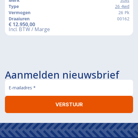
Merk
Solis
Type
26 4wd
Vermogen
26 Pk
Draaiuren
00162
€
12.950,00
Incl. BTW / Marge
Aanmelden nieuwsbrief