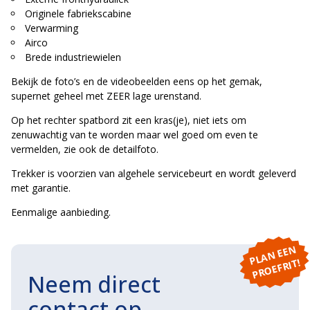
Originele fabriekscabine
Verwarming
Airco
Brede industriewielen
Bekijk de foto’s en de videobeelden eens op het gemak,
supernet geheel met ZEER lage urenstand.
Op het rechter spatbord zit een kras(je), niet iets om
zenuwachtig van te worden maar wel goed om even te
vermelden, zie ook de detailfoto.
Trekker is voorzien van algehele servicebeurt en wordt geleverd
met garantie.
Eenmalige aanbieding.
P
L
A
N
E
E
N
P
R
O
E
F
RI
T!
Neem direct
contact op