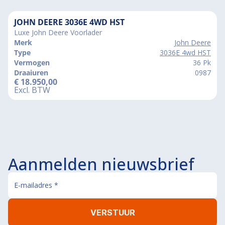
JOHN DEERE 3036E 4WD HST
Luxe John Deere Voorlader
Merk
John Deere
Type
3036E 4wd HST
Vermogen
36 Pk
Draaiuren
0987
€
18.950,00
Excl. BTW
Aanmelden nieuwsbrief