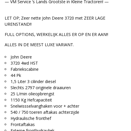
— VM Service ’s Lands Grootste in Kleine Tractoren! —
LET OP; Zeer nette John Deere 3720 met ZEER LAGE
URENSTAND!!
FULL OPTIONS, WERKELIJK ALLES ER OP EN ER AAN!!
ALLES IN DE MEEST LUXE VARIANT.
John Deere
3720 4wd HST
Fabriekscabine
44 Pk
1,5 Liter 3 cilinder diesel
Slechts 2797 originele draaiuren
25 L/min olieopbrengst
1150 Kg Hefcapaciteit
Snelwissselvanghaken voor + achter
540 / 750 toeren aftakas achterzijde
Hydraulische fronthef
Frontaftakas
Externe fronthydrauliek