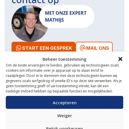
MET ONZE EXPERT
MATHIJS
START EEN GESPREK
MAIL ONS
Beheer toestemming
Om de beste ervaringen te bieden, gebruiken wij technologieën zoals
cookies om informatie over je apparaat op te slaan en/of te
raadplegen. Door in te stemmen met deze technologieën kunnen wij
Waarom VM Service
gegevens zoals surfgedrag of unieke ID's op deze site verwerken. Als je
geen toestemming geeft of uw toestemming intrekt, kan dit een
nadelige invloed hebben op bepaalde functies en mogelijkheden.
Uitgebreide showroom
Accepteren
Eigen transportservice
Gespecialiseerde werkplaats
Weiger
Diverse aanbouwwerktuigen
Bekijk voorkeuren