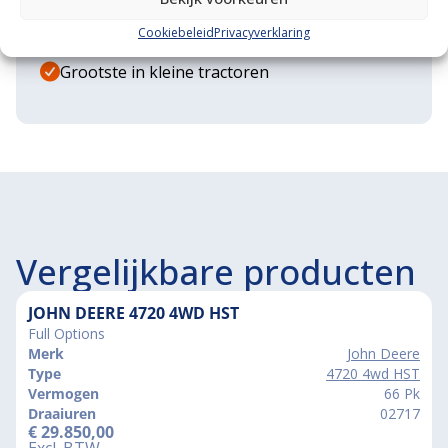
Grote voorraad minitrekkers
Cookiebeleid
Privacyverklaring
Grootste in kleine tractoren
Vergelijkbare producten
JOHN DEERE 4720 4WD HST
Full Options
Merk
John Deere
Type
4720 4wd HST
Vermogen
66 Pk
Draaiuren
02717
€
29.850,00
Excl. BTW