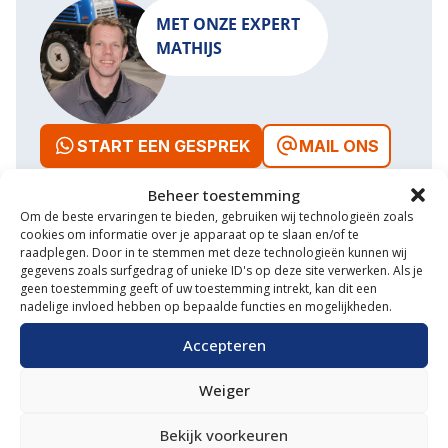
MET ONZE EXPERT
MATHIJS
START EEN GESPREK
MAIL ONS
Beheer toestemming
Om de beste ervaringen te bieden, gebruiken wij technologieën zoals
cookies om informatie over je apparaat op te slaan en/of te
raadplegen. Door in te stemmen met deze technologieën kunnen wij
Waarom VM Service
gegevens zoals surfgedrag of unieke ID's op deze site verwerken. Als je
geen toestemming geeft of uw toestemming intrekt, kan dit een
Uitgebreide showroom
nadelige invloed hebben op bepaalde functies en mogelijkheden.
Eigen transportservice
Accepteren
Gespecialiseerde werkplaats
Weiger
Diverse aanbouwwerktuigen
Bekijk voorkeuren