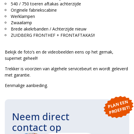
540 / 750 toeren aftakas achterzijde
Originele fabriekscabine
Werklampen
Zwaailamp
Brede akekrbanden / Achterzijde nieuw
ZUIDBERG FRONTHEF + FRONTAFTAKAS!!
Bekijk de foto’s en de videobeelden eens op het gemak,
supernet geheel!!
Trekker is voorzien van algehele servicebeurt en wordt geleverd
met garantie.
Eenmalige aanbieding.
P
L
A
N
E
E
N
P
R
O
E
F
RI
T!
Neem direct
contact op