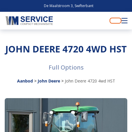
De Maalstroom 3, Swifterbant
JOHN DEERE 4720 4WD HST
Full Options
Aanbod
>
John Deere
>
John Deere 4720 4wd HST