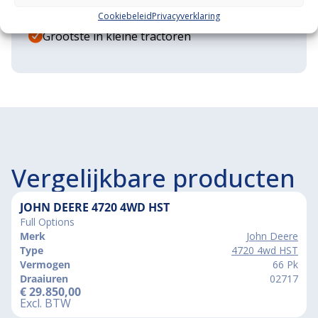
Grote voorraad minitrekkers
Cookiebeleid
Privacyverklaring
Grootste in kleine tractoren
Vergelijkbare producten
JOHN DEERE 4720 4WD HST
Full Options
Merk
John Deere
Type
4720 4wd HST
Vermogen
66 Pk
Draaiuren
02717
€
29.850,00
Excl. BTW