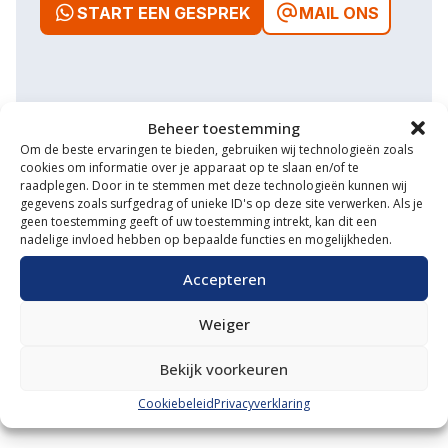
START EEN GESPREK
MAIL ONS
Waarom VM Service
Beheer toestemming
Om de beste ervaringen te bieden, gebruiken wij technologieën zoals
Uitgebreide showroom
cookies om informatie over je apparaat op te slaan en/of te
raadplegen. Door in te stemmen met deze technologieën kunnen wij
gegevens zoals surfgedrag of unieke ID's op deze site verwerken. Als je
Eigen transportservice
geen toestemming geeft of uw toestemming intrekt, kan dit een
nadelige invloed hebben op bepaalde functies en mogelijkheden.
Gespecialiseerde werkplaats
Accepteren
Diverse aanbouwwerktuigen
Weiger
Grote voorraad minitrekkers
Grootste in kleine tractoren
Bekijk voorkeuren
Cookiebeleid
Privacyverklaring