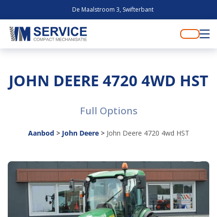
De Maalstroom 3, Swifterbant
JOHN DEERE 4720 4WD HST
Full Options
Aanbod
>
John Deere
>
John Deere 4720 4wd HST