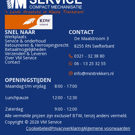
SNEL NAAR
CONTACT
Werkplaats
De Maalstroom 3
Service & onderhoud
Retourneren & Herroepingsrecht
8255 RN Swifterbant
Betaalmogelijkheden
Verzenden & Leveren
0321 - 32 38 80
Over VM Service
Contact
06 - 13 25 32 55
info@minitrekkers.nl
OPENINGSTIJDEN
Maandag t/m vrijdag
8:00 - 17:00
Lunchpauze
12:00 - 12:30
Zaterdag
9:00 - 12:00
Alle vermelde prijzen zijn exclusief BTW, tenzij anders vermeld.
Copyright © 2026 VM Service
Cookiebeleid
Privacyverklaring
Algemene voorwaarden