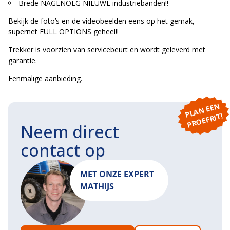
Brede NAGENOEG NIEUWE industriebanden!!
Bekijk de foto’s en de videobeelden eens op het gemak,
supernet FULL OPTIONS geheel!!
Trekker is voorzien van servicebeurt en wordt geleverd met
garantie.
Eenmalige aanbieding.
P
L
A
N
E
E
N
P
R
O
E
F
RI
T!
Neem direct
contact op
MET ONZE EXPERT
MATHIJS