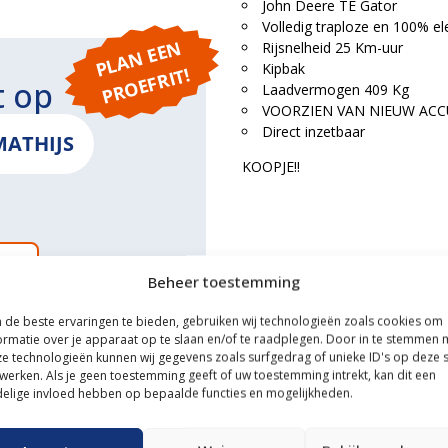
John Deere TE Gator
Volledig traploze en 100% el
P
L
A
N
E
E
N
P
R
O
E
F
RI
Rijsnelheid 25 Km-uur
Kipbak
T!
t op
Laadvermogen 409 Kg
VOORZIEN VAN NIEUW ACC
Direct inzetbaar
MATHIJS
KOOPJE!!
ONS
Beheer toestemming
de beste ervaringen te bieden, gebruiken wij technologieën zoals cookies om
ormatie over je apparaat op te slaan en/of te raadplegen. Door in te stemmen 
e technologieën kunnen wij gegevens zoals surfgedrag of unieke ID's op deze s
ce
werken. Als je geen toestemming geeft of uw toestemming intrekt, kan dit een
elige invloed hebben op bepaalde functies en mogelijkheden.
n transportservice