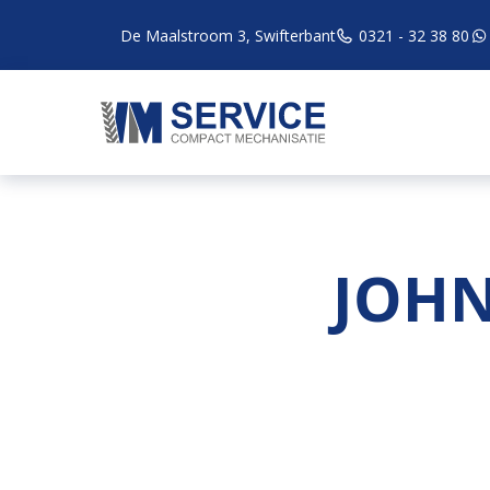
De Maalstroom 3, Swifterbant
0321 - 32 38 80
JOHN