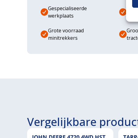
Gespecialiseerde
Dive
werkplaats
aanb
Grote voorraad
Groo
minitrekkers
trac
Vergelijkbare produc
JOHN DEERE 4720 4WD HST
TARP