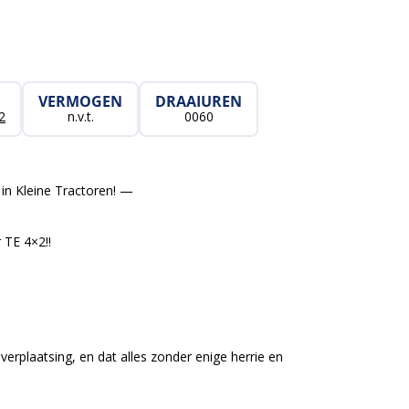
VERMOGEN
DRAAIUREN
2
n.v.t.
0060
in Kleine Tractoren! —
TE 4×2!!
verplaatsing, en dat alles zonder enige herrie en