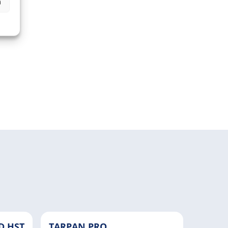
n
D HST
TARPAN PRO