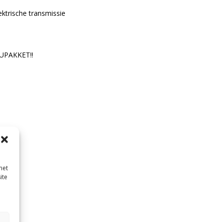
ektrische transmissie
UPAKKET!!
met
ite