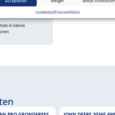
Accepteren
Weiger
Bekijk voorkeure
rse
Cookiebeleid
Privacyverklaring
ouwwerktuigen
tste in kleine
toren
ten
AN PRO GRONDFREES
JOHN DEERE 3036E 4W