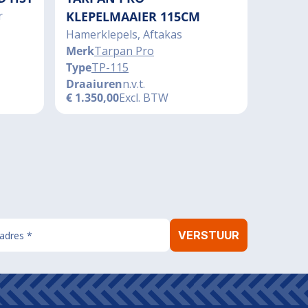
r
KLEPELMAAIER 115CM
Hamerklepels, Aftakas
Merk
Tarpan Pro
Type
TP-115
Draaiuren
n.v.t.
€
1.350,00
Excl. BTW