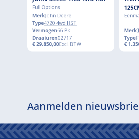
Full Options
125C
Merk
John Deere
Eenma
Type
4720 4wd HST
Vermogen
66 Pk
Merk
Draaiuren
02717
Type
F
€
29.850,00
Excl. BTW
€
1.35
Aanmelden nieuwsbrie