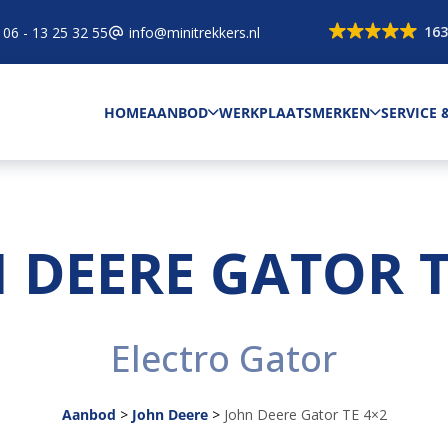
163
06 - 13 25 32 55
info@minitrekkers.nl
HOME
AANBOD
WERKPLAATS
MERKEN
SERVICE
 DEERE GATOR T
Electro Gator
Aanbod
>
John Deere
>
John Deere Gator TE 4×2