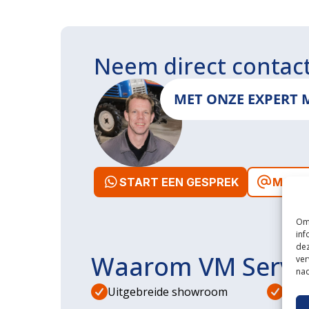
Neem direct contac
MET ONZE EXPERT 
START EEN GESPREK
MAIL 
Om 
inf
dez
Waarom VM Servi
ver
nad
Uitgebreide showroom
Eige