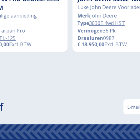
M
Luxe John Deere Voorlade
lige aanbieding
Merk
John Deere
Type
3036E 4wd HST
Tarpan Pro
Vermogen
36 Pk
TL-125
Draaiuren
0987
0,00
Excl. BTW
€
18.950,00
Excl. BTW
f